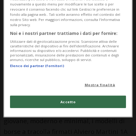
FASHIONCHANNEL
nuovamente a questo menu per modificare le tue scelte o per
revocare il consenso facendo clic sul link Gestisci le preferenze in
fondo alla pagina web.. Tali scelte avranno effetto nel contesto del
nostro Sito web. Per maggiori informazioni, consulta l'Informativa
sulla privacy.
Noi e i nostri partner trattiamo i dati per fornire:
22 gen 2022 - 10:56
Utilizzare dati di geolocalizzazione precisi. Scansione attiva delle
caratteristiche del dispositivo ai fini dell’identificazione. Archiviare
informazioni su dispositivo e/o accedervi. Pubblicità e contenuti
personalizzati, misurazione delle prestazioni dei contenuti e degli
annunci, ricerche sul pubblico, sviluppo di servizi.
Elenco dei partner (fornitori)
Mostra finalità
LUGANO - Rigorosamente tonde,
Accetto
caratterizzate da un appeal e design
giovane, moderno e minimal, i modelli di
borse a tracolla firmati Alviero Martini 1A