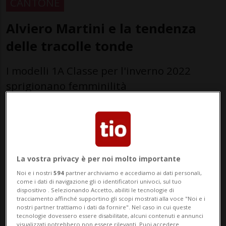
CANTONE
Alviero Martini e la tendenza
delle tracolle tonde
I modelli 1A Classe per l'inverno 2022
sprigionano femminilità
La vostra privacy è per noi molto importante
Noi e i nostri
594
partner archiviamo e accediamo ai dati personali,
come i dati di navigazione gli o identificatori univoci, sul tuo
dispositivo . Selezionando Accetto, abiliti le tecnologie di
tracciamento affinché supportino gli scopi mostrati alla voce "Noi e i
nostri partner trattiamo i dati da fornire". Nel caso in cui queste
tecnologie dovessero essere disabilitate, alcuni contenuti e annunci
visualizzati potrebbero non essere rilevanti. Puoi accedere