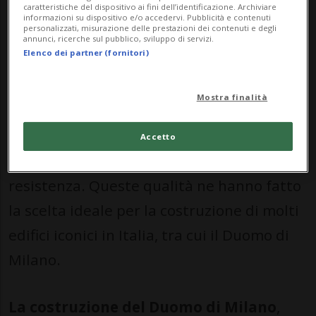
caratteristiche del dispositivo ai fini dell’identificazione. Archiviare
La storia della cava di Candoglia
risale a
informazioni su dispositivo e/o accedervi. Pubblicità e contenuti
personalizzati, misurazione delle prestazioni dei contenuti e degli
tempi antichi, quando il marmo bianco
annunci, ricerche sul pubblico, sviluppo di servizi.
Elenco dei partner (fornitori)
estratto da qui era considerato uno dei
migliori al mondo. Questa varietà di
Mostra finalità
marmo è conosciuta come "Marmo di
Candoglia" ed è caratterizzata dalla sua
Accetto
purezza, dalla sua luminosità e dalla sua
resistenza. Queste qualità ne hanno fatto
la scelta ideale per la costruzione di molti
edifici iconici in Italia, tra cui il Duomo di
Milano.
La costruzione del Duomo di Milano
,