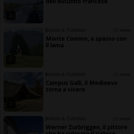
dell’autunno francese
VIAGGI & TURISMO
1 mese
Monte Comino, a spasso con
il lama
VIAGGI & TURISMO
1 mese
Campus Galli, il Medioevo
torna a vivere
VIAGGI & TURISMO
1 mese
Werner Zurbriggen, il pittore
che ha colorato il Vallese