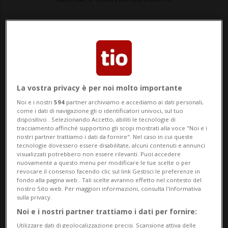
CANDOGLIA -
Nel cuore delle maestose
Alpi italiane, nelle immediate vicinanze
del piccolo paese di Candoglia, si trova
una cava di marmo bianco che ha
La vostra privacy è per noi molto importante
svolto un ruolo fondamentale nella
Noi e i nostri
594
partner archiviamo e accediamo ai dati personali,
come i dati di navigazione gli o identificatori univoci, sul tuo
costruzione e nella manutenzione del
dispositivo . Selezionando Accetto, abiliti le tecnologie di
tracciamento affinché supportino gli scopi mostrati alla voce "Noi e i
nostri partner trattiamo i dati da fornire". Nel caso in cui queste
celebre Duomo di Milano.
Questo luogo,
tecnologie dovessero essere disabilitate, alcuni contenuti e annunci
visualizzati potrebbero non essere rilevanti. Puoi accedere
noto come la cava di Candoglia, è un vero e
nuovamente a questo menu per modificare le tue scelte o per
revocare il consenso facendo clic sul link Gestisci le preferenze in
proprio tesoro di storia e cultura italiana
fondo alla pagina web.. Tali scelte avranno effetto nel contesto del
nostro Sito web. Per maggiori informazioni, consulta l'Informativa
che merita di essere esplorato in
sulla privacy.
dettaglio.
Noi e i nostri partner trattiamo i dati per fornire:
Utilizzare dati di geolocalizzazione precisi. Scansione attiva delle