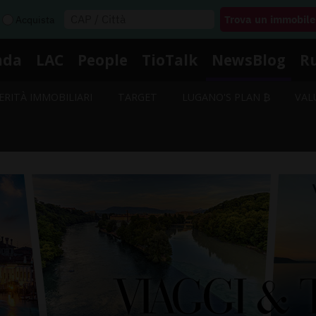
Acquista
nda
LAC
People
TioTalk
NewsBlog
R
ERITÀ IMMOBILIARI
TARGET
LUGANO'S PLAN ₿
VAL