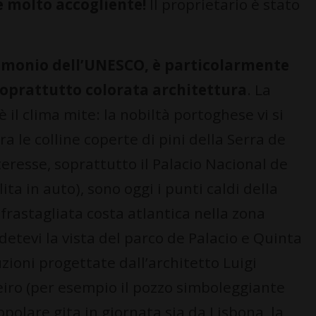
 molto accogliente!
Il proprietario è stato
trimonio dell’UNESCO, è particolarmente
soprattutto colorata architettura
. La
è il clima mite: la nobiltà portoghese vi si
tra le colline coperte di pini della Serra de
nteresse, soprattutto il Palacio Nacional de
lita in auto), sono oggi i punti caldi della
frastagliata costa atlantica nella zona
etevi la vista del parco de Palacio e Quinta
uzioni progettate dall’architetto Luigi
eiro (per esempio il pozzo simboleggiante
opolare gita in giornata sia da Lisbona, la