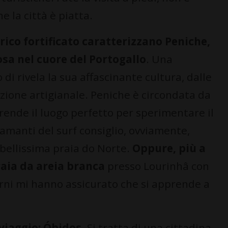
 la città è piatta.
rico fortificato caratterizzano Peniche,
osa nel cuore del Portogallo
. Una
di rivela la sua affascinante cultura, dalle
izione artigianale. Peniche è circondata da
a rende il luogo perfetto per sperimentare il
 amanti del surf consiglio, ovviamente,
 bellissima praia do Norte.
Oppure, più a
raia da areia branca
presso Lourinhâ con
iorni mi hanno assicurato che si apprende a
 viaggio: Óbidos
. Si tratta di una cittadina