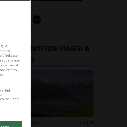
ULTIME NOTIZIE VIAGGI &
gli o
iamento
e". Nel caso in
TURISMO
potrebbero non
 revocare il
anno effetto
cy.
ai fini
ti
ico, sviluppo
VIAGGI & TURISMO
3 gior
cetto