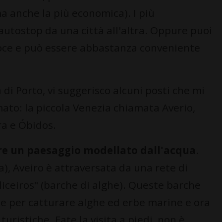
ma anche la più economica). I più
autostop da una città all'altra. Oppure puoi
veloce e può essere abbastanza conveniente
 di Porto, vi suggerisco alcuni posti che mi
to: la piccola Venezia chiamata Averio,
tra e Óbidos.
pre un paesaggio modellato dall'acqua
.
a), Aveiro è attraversata da una rete di
liceiros" (barche di alghe). Queste barche
ate per catturare alghe ed erbe marine e ora
turistiche. Fate la visita a piedi, non è