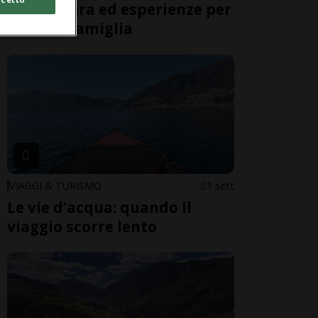
Giw: natura ed esperienze per
tutta la famiglia
VIAGGI & TURISMO
1 sett
Le vie d’acqua: quando il
viaggio scorre lento