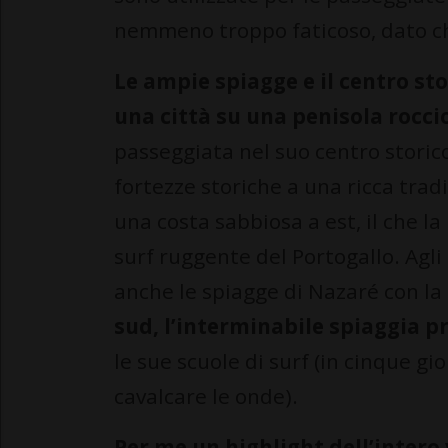
nemmeno troppo faticoso, dato che
Le ampie spiagge e il centro sto
una città su una penisola rocci
passeggiata nel suo centro storico 
fortezze storiche a una ricca trad
una costa sabbiosa a est, il che l
surf ruggente del Portogallo. Agli
anche le spiagge di Nazaré con la
sud, l’interminabile spiaggia p
le sue scuole di surf (in cinque g
cavalcare le onde).
Per me un highlight dell’intero