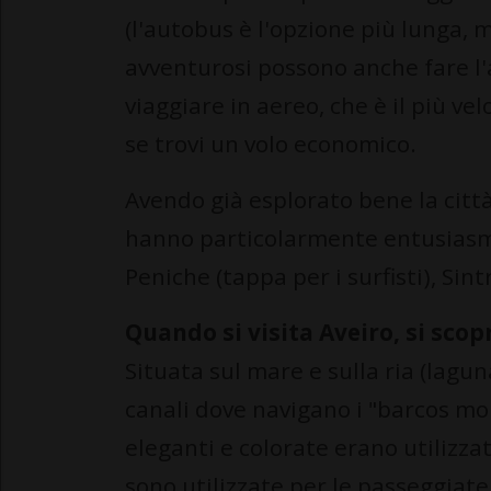
(l'autobus è l'opzione più lunga, 
avventurosi possono anche fare l'
viaggiare in aereo, che è il più 
se trovi un volo economico.
Avendo già esplorato bene la città
hanno particolarmente entusiasma
Peniche (tappa per i surfisti), Sin
Quando si visita Aveiro, si sco
Situata sul mare e sulla ria (lagun
canali dove navigano i "barcos mo
eleganti e colorate erano utilizz
sono utilizzate per le passeggiate 