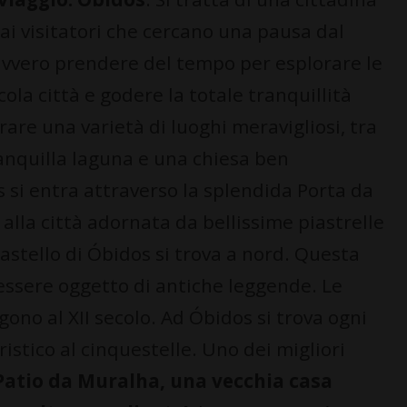
 ai visitatori che cercano una pausa dal
avvero prendere del tempo per esplorare le
ola città e godere la totale tranquillità
rare una varietà di luoghi meravigliosi, tra
anquilla laguna e una chiesa ben
s si entra attraverso la splendida Porta da
 alla città adornata da bellissime piastrelle
 castello di Óbidos si trova a nord. Questa
essere oggetto di antiche leggende. Le
lgono al XII secolo. Ad Óbidos si trova ogni
ristico al cinquestelle. Uno dei migliori
Patio da Muralha, una vecchia casa