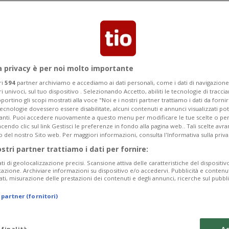
Segnalaci
a privacy è per noi molto importante
ri
594
partner archiviamo e accediamo ai dati personali, come i dati di navigazione 
ri univoci, sul tuo dispositivo . Selezionando Accetto, abiliti le tecnologie di tracc
to da Porto a Lisbona
portino gli scopi mostrati alla voce "Noi e i nostri partner trattiamo i dati da fornir
tecnologie dovessero essere disabilitate, alcuni contenuti e annunci visualizzati 
vanti. Puoi accedere nuovamente a questo menu per modificare le tue scelte o per
endo clic sul link Gestisci le preferenze in fondo alla pagina web.. Tali scelte avr
fascinante destinazione, tra natura e
o del nostro Sito web. Per maggiori informazioni, consulta l'Informativa sulla priva
ostri partner trattiamo i dati per fornire:
ati di geolocalizzazione precisi. Scansione attiva delle caratteristiche del dispositivo 
icazione. Archiviare informazioni su dispositivo e/o accedervi. Pubblicità e contenu
ati, misurazione delle prestazioni dei contenuti e degli annunci, ricerche sul pubbl
 partner (fornitori)
 finalità
Ac