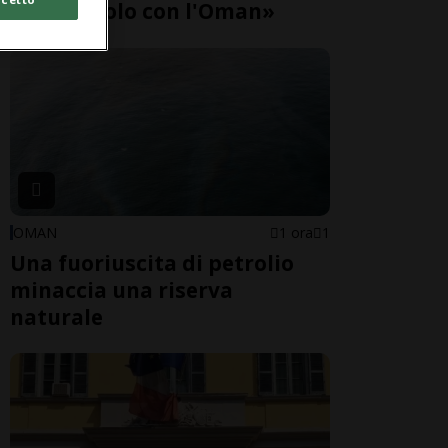
gli Usa, solo con l'Oman»
OMAN
1 ora
1
Una fuoriuscita di petrolio
minaccia una riserva
naturale