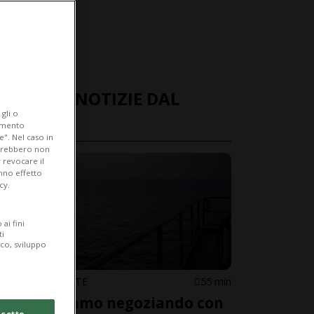
ULTIME NOTIZIE DAL
gli o
MONDO
iamento
e". Nel caso in
potrebbero non
 revocare il
anno effetto
cy.
ai fini
ti
ico, sviluppo
MEDIO ORIENTE
55 min
«Non stiamo negoziando con
cetto