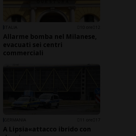
ITALIA
10 ore
12
Allarme bomba nel Milanese,
evacuati sei centri
commerciali
GERMANIA
11 ore
17
A Lipsia«attacco ibrido con