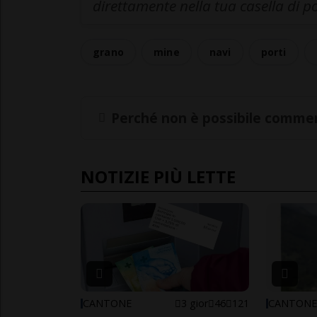
direttamente nella tua casella di p
grano
mine
navi
porti
Perché non è possibile commen
NOTIZIE PIÙ LETTE
CANTONE
3 gior
46
121
CANTON