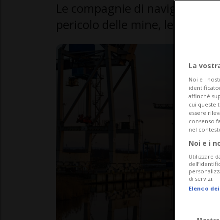
Le compagnie di navigazione ri
pericolo delle mine, le rotte n
La vostr
Noi e i nost
identificato
affinché sup
cui queste 
essere rile
consenso fac
nel contest
Noi e i n
Utilizzare d
dell’identif
personalizz
di servizi.
Elenco dei
Mostra