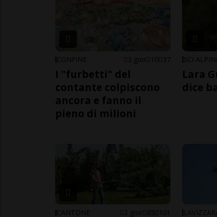
CONFINE
3 gior
10
37
SCI ALPI
I "furbetti" del
Lara G
contante colpiscono
dice b
ancora e fanno il
pieno di milioni
CANTONE
2 gior
85
101
LAVIZZAR