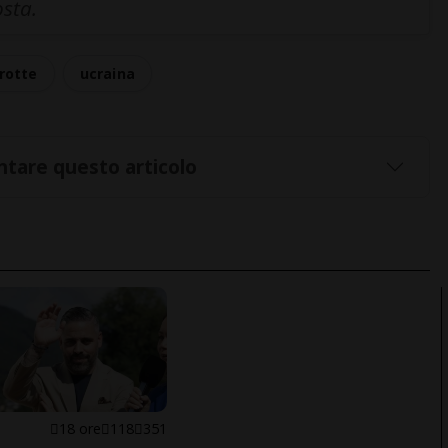
osta.
rotte
ucraina
tare questo articolo
E
18 ore
118
351