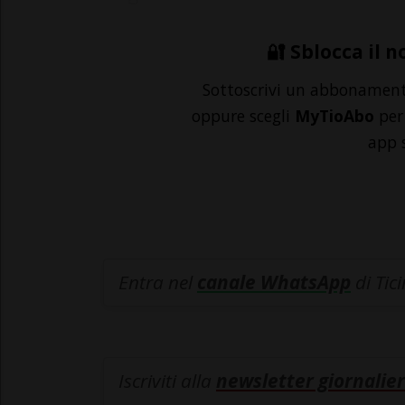
🔐 Sblocca il n
Sottoscrivi un abbonamen
oppure scegli
MyTioAbo
per 
app 
Entra nel
canale WhatsApp
di Tic
Iscriviti alla
newsletter giornalier