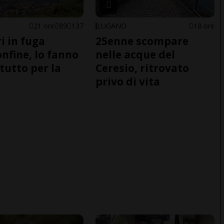
21 ore
89
137
LUGANO
18 ore
i in fuga
25enne scompare
onfine, lo fanno
nelle acque del
tutto per la
Ceresio, ritrovato
privo di vita