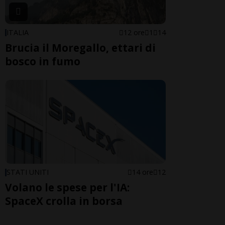
ITALIA
12 ore
1
14
Brucia il Moregallo, ettari di
bosco in fumo
STATI UNITI
14 ore
12
Volano le spese per l'IA:
SpaceX crolla in borsa