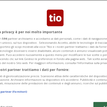
fiutano di uscire dai porti a causa del
on sono sicure
a privacy è per noi molto importante
ri
594
partner archiviamo e accediamo ai dati personali, come i dati di navigazione 
ri univoci, sul tuo dispositivo . Selezionando Accetto, abiliti le tecnologie di tracc
portino gli scopi mostrati alla voce "Noi e i nostri partner trattiamo i dati da fornir
tecnologie dovessero essere disabilitate, alcuni contenuti e annunci visualizzati 
vanti. Puoi accedere nuovamente a questo menu per modificare le tue scelte o per
endo clic sul link Gestisci le preferenze in fondo alla pagina web.. Tali scelte avr
o del nostro Sito web. Per maggiori informazioni, consulta l'Informativa sulla priva
ostri partner trattiamo i dati per fornire:
ati di geolocalizzazione precisi. Scansione attiva delle caratteristiche del dispositivo 
icazione. Archiviare informazioni su dispositivo e/o accedervi. Pubblicità e contenu
ati, misurazione delle prestazioni dei contenuti e degli annunci, ricerche sul pubbl
 partner (fornitori)
 finalità
Ac