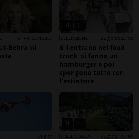
NO
14 ore
61
265
BELLINZONA
2 gior
82
192
ut-Behrami
Gli entrano nel food
asta
truck, si fanno un
hamburger e poi
spengono tutto con
l'estintore
A
1 gior
VALLEMAGGIA
2 gior
17
100