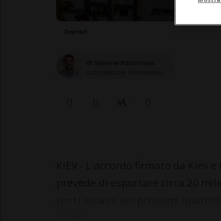
Deposit
di Simone Roncoroni
Giornalista in formazione
KIEV - L'accordo firmato da Kiev e 
prevede di esportare circa 20 mili
porti ucraini nei prossimi quattro 
&egrav...