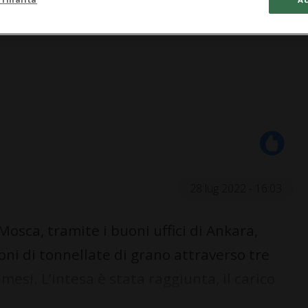
28 lug 2022 - 16:03
Mosca, tramite i buoni uffici di Ankara,
oni di tonnellate di grano attraverso tre
mesi. L’intesa è stata raggiunta, il carico