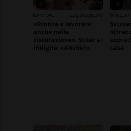
CANTONE
2 gior
208
213
SVIZZERA
«Pronta a lavorare
Svizzer
anche nella
oltrec
ristorazione». Suter si
soprat
indigna: «Anche?»
casa