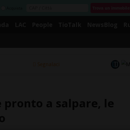
Acquista
nda
LAC
People
TioTalk
NewsBlog
R
Segnalaci
è pronto a salpare, le
o