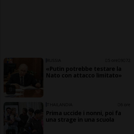
RUSSIA
5 ore
9
72
«Putin potrebbe testare la
Nato con attacco limitato»
THAILANDIA
6 ore
Prima uccide i nonni, poi fa
una strage in una scuola