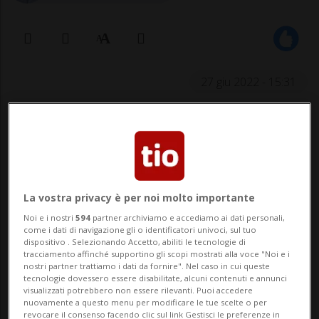
27 giu 2022 - 15:31
La vostra privacy è per noi molto importante
Noi e i nostri
594
partner archiviamo e accediamo ai dati personali,
come i dati di navigazione gli o identificatori univoci, sul tuo
«Le forze dell'ordine erano molto
dispositivo . Selezionando Accetto, abiliti le tecnologie di
tracciamento affinché supportino gli scopi mostrati alla voce "Noi e i
violente e le persone sono entrate nel
nostri partner trattiamo i dati da fornire". Nel caso in cui queste
panico» racconta un richiedente
tecnologie dovessero essere disabilitate, alcuni contenuti e annunci
visualizzati potrebbero non essere rilevanti. Puoi accedere
d'asilo.
nuovamente a questo menu per modificare le tue scelte o per
revocare il consenso facendo clic sul link Gestisci le preferenze in