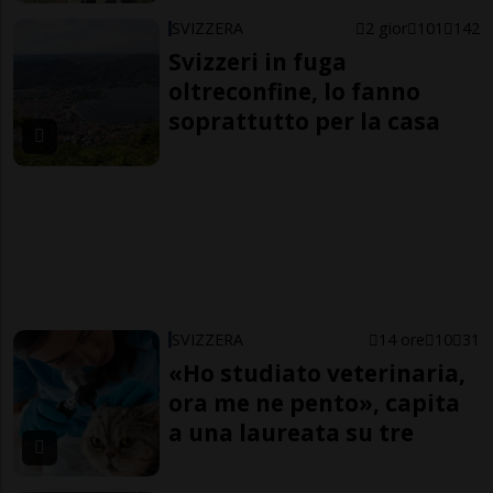
SVIZZERA
2 gior
101
142
Svizzeri in fuga
oltreconfine, lo fanno
soprattutto per la casa
SVIZZERA
14 ore
10
31
«Ho studiato veterinaria,
ora me ne pento», capita
a una laureata su tre