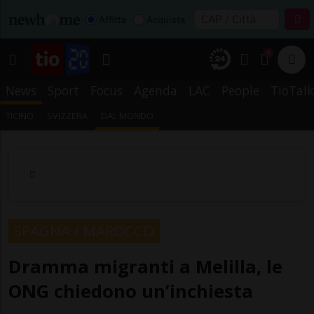
Affitta
Acquista
1
News
Sport
Focus
Agenda
LAC
People
TioTalk
TICINO
SVIZZERA
DAL MONDO
SPAGNA / MAROCCO
Dramma migranti a Melilla, le
ONG chiedono un’inchiesta