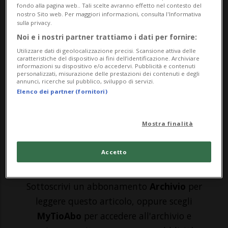
fondo alla pagina web.. Tali scelte avranno effetto nel contesto del
nostro Sito web. Per maggiori informazioni, consulta l'Informativa
MELILLA - Il numero delle vittime del
sulla privacy.
Noi e i nostri partner trattiamo i dati per fornire:
dramma avvenuto a Melilla venerdÌ 24
Utilizzare dati di geolocalizzazione precisi. Scansione attiva delle
giugno, alla frontiera spagnola con il
caratteristiche del dispositivo ai fini dell’identificazione. Archiviare
informazioni su dispositivo e/o accedervi. Pubblicità e contenuti
personalizzati, misurazione delle prestazioni dei contenuti e degli
Marocco, è salito a 37 secondo le ONG
annunci, ricerche sul pubblico, sviluppo di servizi.
Elenco dei partner (fornitori)
presenti sul terreno. Questo è il bilancio
degli scontri tra i richieden...
Mostra finalità
🔐 Sblocca il nostro archivio
Accetto
esclusivo!
Sottoscrivi un abbonamento
Archivio
per
leggere questo articolo, oppure scegli
MyTioAbo
per accedere all'archivio e