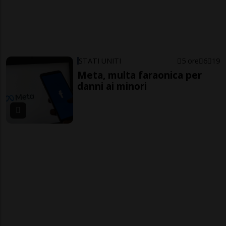
STATI UNITI
5 ore
6
19
Meta, multa faraonica per
danni ai minori