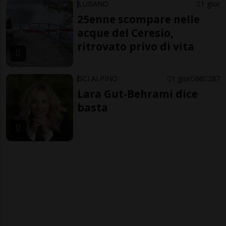
LUGANO
1 gior
25enne scompare nelle
acque del Ceresio,
ritrovato privo di vita
SCI ALPINO
1 gior
66
287
Lara Gut-Behrami dice
basta