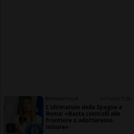
SPAGNA/ITALIA
17 ore
17
56
L'ultimatum della Spagna a
Roma: «Basta controlli alle
frontiere o adotteremo
misure»