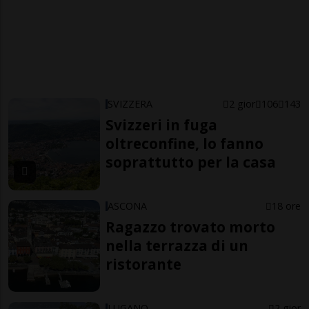
SVIZZERA
2 gior
106
143
Svizzeri in fuga
oltreconfine, lo fanno
soprattutto per la casa
ASCONA
18 ore
Ragazzo trovato morto
nella terrazza di un
ristorante
LUGANO
2 gior