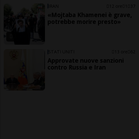
IRAN
12 ore
1
37
«Mojtaba Khamenei è grave,
potrebbe morire presto»
STATI UNITI
13 ore
62
Approvate nuove sanzioni
contro Russia e Iran