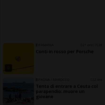
GERMANIA
21 ore
7
28
Conti in rosso per Porsche
SPAGNA / MAROCCO
22 ore
Tenta di entrare a Ceuta col
parapendio: muore un
giovane