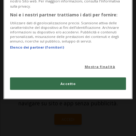
un aumento di 8,4 milioni di unità negli
nostro Sito web. Per maggiori informazioni, consulta l'Informativa
sulla privacy.
ultimi quattro anni. Altri milioni sono
Noi e i nostri partner trattiamo i dati per fornire:
messi a rischio dalle ripercussioni della
Utilizzare dati di geolocalizzazione precisi. Scansione attiva delle
caratteristiche del dispositivo ai fini dell’identificazione. Archiviare
pandemia, denunciano l’Org...
informazioni su dispositivo e/o accedervi. Pubblicità e contenuti
personalizzati, misurazione delle prestazioni dei contenuti e degli
annunci, ricerche sul pubblico, sviluppo di servizi.
Elenco dei partner (fornitori)
🔐 Sblocca il nostro archivio
esclusivo!
Mostra finalità
Sottoscrivi un abbonamento
Archivio
per
Accetto
leggere questo articolo, oppure scegli
MyTioAbo
per accedere all'archivio e
navigare su sito e app senza pubblicità.
ACCEDI