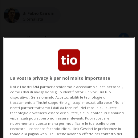
di Fabio Caironi
Giornalista
10 giu 2021 - 07:56
La vostra privacy è per noi molto importante
Noi e i nostri
594
partner archiviamo e accediamo ai dati personali,
come i dati di navigazione gli o identificatori univoci, sul tuo
dispositivo . Selezionando Accetto, abiliti le tecnologie di
tracciamento affinché supportino gli scopi mostrati alla voce "Noi e i
nostri partner trattiamo i dati da fornire". Nel caso in cui queste
tecnologie dovessero essere disabilitate, alcuni contenuti e annunci
NEW YORK / ZURIGO - Sono 160 milioni i
visualizzati potrebbero non essere rilevanti. Puoi accedere
nuovamente a questo menu per modificare le tue scelte o per
lavoratori minorenni in tutto il mondo, con
revocare il consenso facendo clic sul link Gestisci le preferenze in
fondo alla pagina web.. Tali scelte avranno effetto nel contesto del