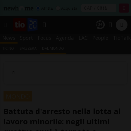
Affitta
Acquista
News
Sport
Focus
Agenda
LAC
People
TioTalk
TICINO
SVIZZERA
DAL MONDO
MONDO
Battuta d'arresto nella lotta al
lavoro minorile: negli ultimi