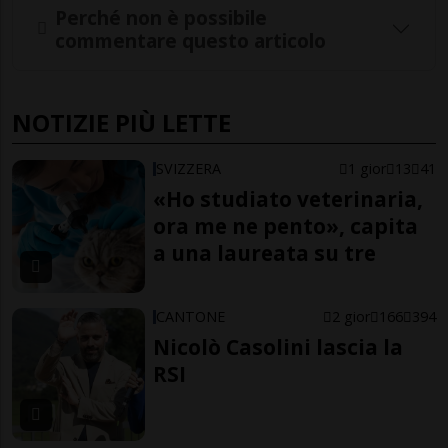
Perché non è possibile
commentare questo articolo
NOTIZIE PIÙ LETTE
SVIZZERA
1 gior
13
41
«Ho studiato veterinaria,
ora me ne pento», capita
a una laureata su tre
CANTONE
2 gior
166
394
Nicolò Casolini lascia la
RSI