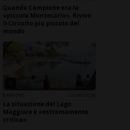
Quando Campione era la
«piccola Montecarlo». Rivive
il Circuito più piccolo del
mondo
CANTONE
7 ore
12
50
La situazione del Lago
Maggiore è «estremamente
critica»