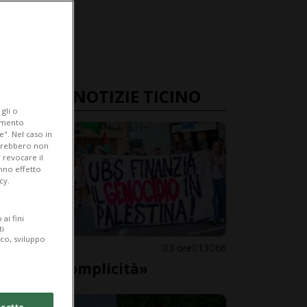
ULTIME NOTIZIE TICINO
gli o
iamento
e". Nel caso in
potrebbero non
 revocare il
anno effetto
cy.
ai fini
ti
ico, sviluppo
LOCARNO
3 ore
13
66
«Basta complicità»
cetto