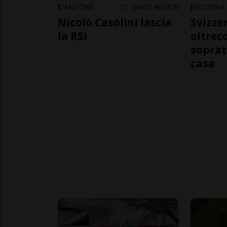
CANTONE
1 gior
146
376
SVIZZERA
Nicolò Casolini lascia
Svizzer
la RSI
oltrec
soprat
casa