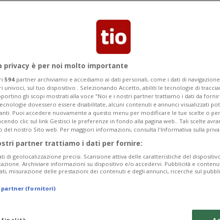
l’aggregazione ha presentato il lavoro
a privacy è per noi molto importante
ri
594
partner archiviamo e accediamo ai dati personali, come i dati di navigazione 
ri univoci, sul tuo dispositivo . Selezionando Accetto, abiliti le tecnologie di tracc
portino gli scopi mostrati alla voce "Noi e i nostri partner trattiamo i dati da fornir
tecnologie dovessero essere disabilitate, alcuni contenuti e annunci visualizzati 
vanti. Puoi accedere nuovamente a questo menu per modificare le tue scelte o per
endo clic sul link Gestisci le preferenze in fondo alla pagina web.. Tali scelte avr
o del nostro Sito web. Per maggiori informazioni, consulta l'Informativa sulla priva
ostri partner trattiamo i dati per fornire:
ati di geolocalizzazione precisi. Scansione attiva delle caratteristiche del dispositivo 
icazione. Archiviare informazioni su dispositivo e/o accedervi. Pubblicità e contenu
ati, misurazione delle prestazioni dei contenuti e degli annunci, ricerche sul pubbl
 partner (fornitori)
 finalità
Ac