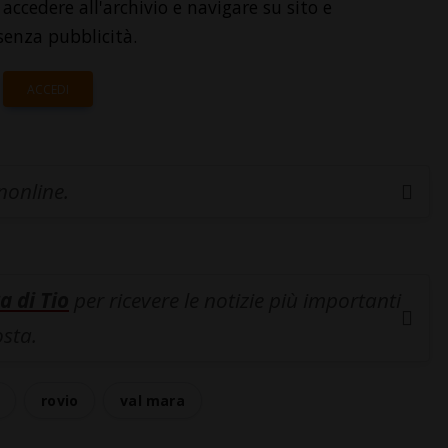
accedere all'archivio e navigare su sito e
senza pubblicità.
ACCEDI
inonline.
a di Tio
per ricevere le notizie più importanti
osta.
rovio
val mara