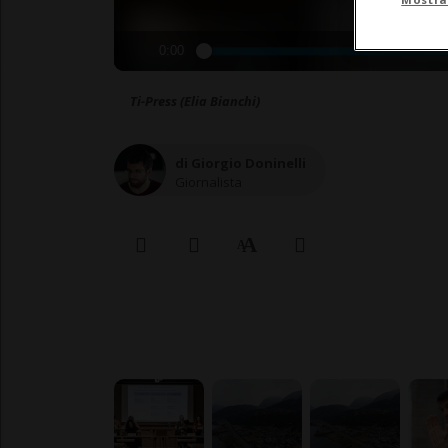
0:00
Ti-Press (Elia Bianchi)
di Giorgio Doninelli
Giornalista