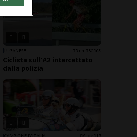
LUGANESE
5 ore
30
68
Ciclista sull'A2 intercettato
dalla polizia
CAMPIONE D'ITALIA
6 ore
15