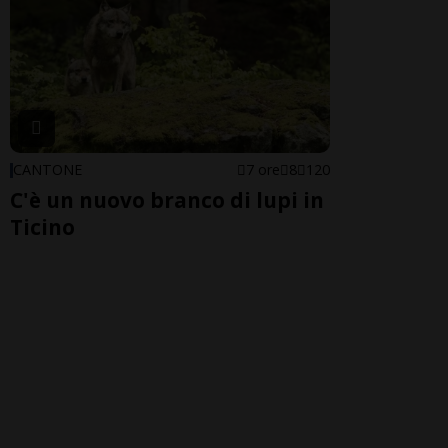
CANTONE
7 ore
8
120
C'è un nuovo branco di lupi in
Ticino