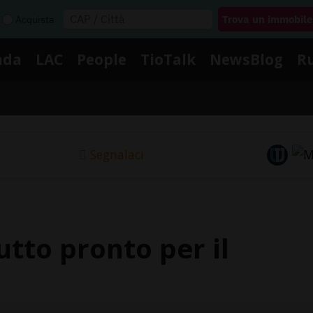
Acquista
nda
LAC
People
TioTalk
NewsBlog
R
Segnalaci
utto pronto per il