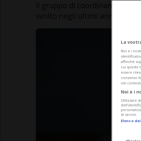
Il gruppo di coordinamento del
svolto negli ultimi anni.
La vostr
Noi e i nost
identificato
affinché sup
cui queste 
essere rile
consenso fac
nel contest
Noi e i n
Utilizzare d
dell’identif
personalizz
di servizi.
Elenco dei
Mostra