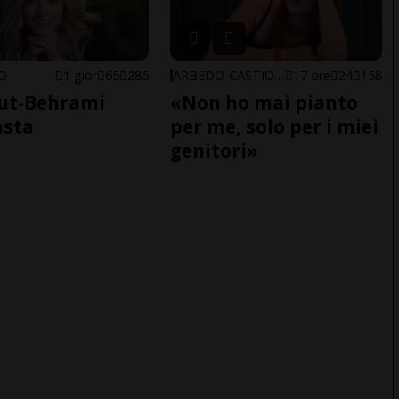
NO
1 gior
65
286
ARBEDO-CASTIONE
17 ore
24
158
ut-Behrami
«Non ho mai pianto
asta
per me, solo per i miei
genitori»