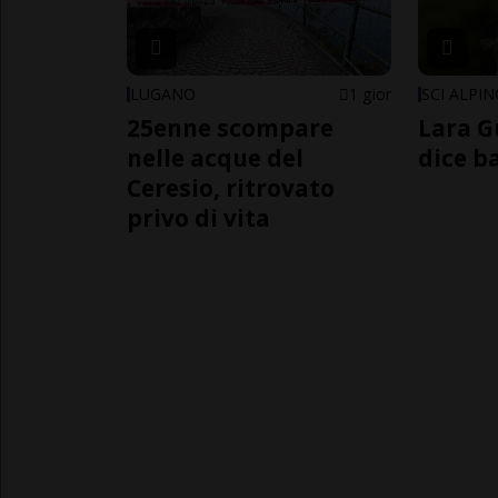
LUGANO
1 gior
SCI ALPI
25enne scompare
Lara G
nelle acque del
dice b
Ceresio, ritrovato
privo di vita