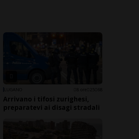
LUGANO
8 ore
25
68
Arrivano i tifosi zurighesi,
preparatevi ai disagi stradali