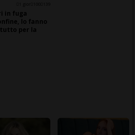
1 gior
100
139
i in fuga
onfine, lo fanno
tutto per la