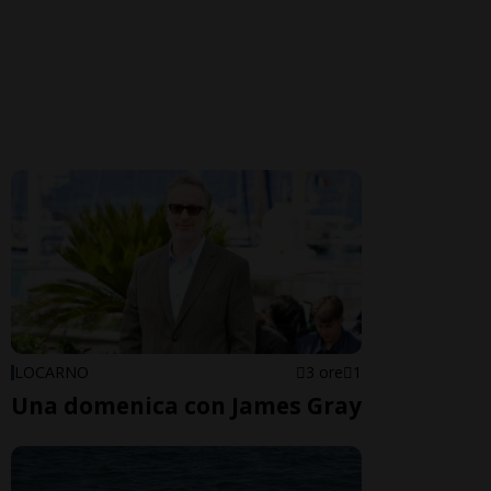
LOCARNO
3 ore
1
Una domenica con James Gray