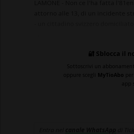
LAMONE - Non ce l'ha fatta l'81en
attorno alle 13, di un incidente s
- un cittadino svizzero domiciliat
...
🔐 Sblocca il n
Sottoscrivi un abbonamen
oppure scegli
MyTioAbo
per 
app 
Entra nel
canale WhatsApp
di Tic