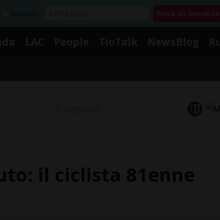
Acquista
nda
LAC
People
TioTalk
NewsBlog
R
Segnalaci
to: il ciclista 81enne