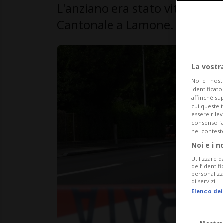
L'anziano era stato vittima di 
Cantonale a Lamone.
La vostr
Noi e i nost
identificato
affinché sup
cui queste 
essere rile
consenso fac
nel contest
Noi e i n
Utilizzare d
dell’identif
personalizz
di servizi.
Elenco dei
Mostra