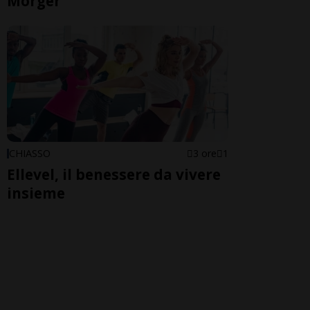
Morger
CHIASSO
3 ore
1
Ellevel, il benessere da vivere
insieme