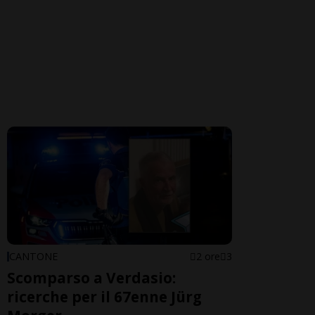
CANTONE
2 ore
3
Scomparso a Verdasio:
ricerche per il 67enne Jürg