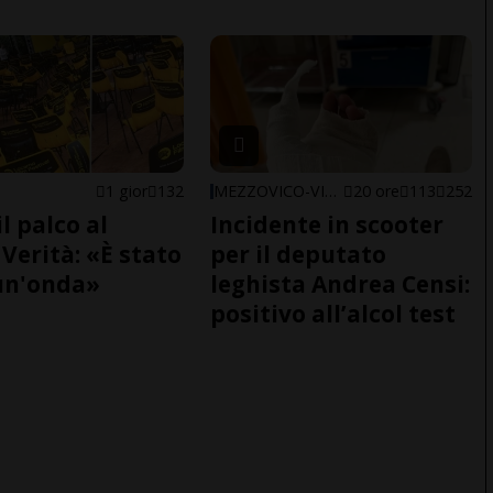
1 gior
132
MEZZOVICO-VIRA
20 ore
113
252
il palco al
Incidente in scooter
Verità: «È stato
per il deputato
un'onda»
leghista Andrea Censi:
positivo all’alcol test