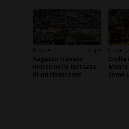
ASCONA
1 gior
LOCARNO
Ragazzo trovato
Crolla 
morto nella terrazza
Monte 
di un ristorante
come 