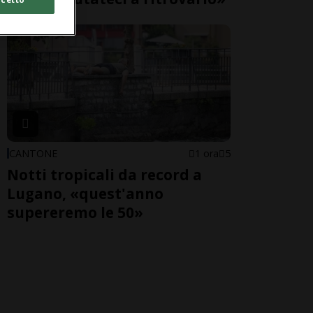
CANTONE
1 ora
5
Notti tropicali da record a
Lugano, «quest'anno
supereremo le 50»