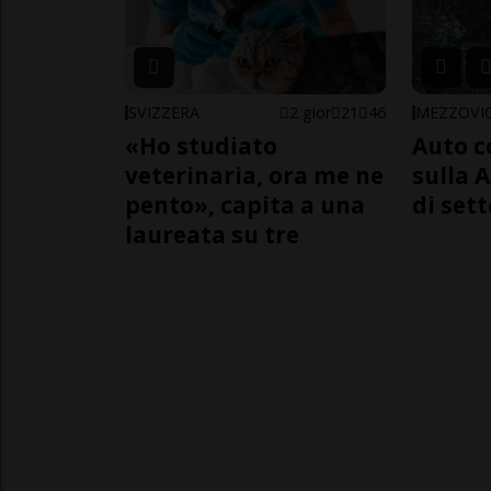
SVIZZERA
2 gior
21
46
MEZZOVI
«Ho studiato
Auto c
veterinaria, ora me ne
sulla A
pento», capita a una
di sett
laureata su tre