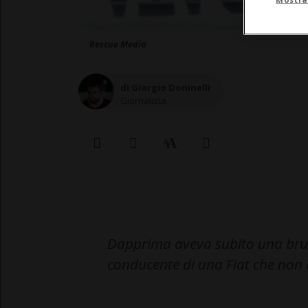
Rescue Media
di Giorgio Doninelli
Giornalista
Dapprima aveva subito una brutt
conducente di una Fiat che non er