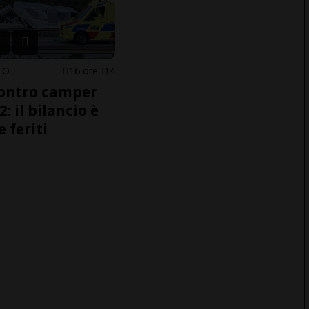
CO
16 ore
14
ontro camper
2: il bilancio è
e feriti