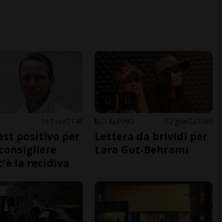
E
17 ore
148
SCI ALPINO
2 gior
27
95
est positivo per
Lettera da brividi per
nconsigliere
Lara Gut-Behrami
c'è la recidiva