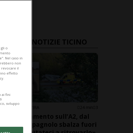
ULTIME NOTIZIE TICINO
gli o
iamento
e". Nel caso in
potrebbero non
 revocare il
anno effetto
cy.
ai fini
ti
ico, sviluppo
MEZZOVICO-VIRA
24 min
3
Tamponamento sull’A2, dal
camper spagnolo sbalza fuori
Nino: «Aiutateci a ritrovarlo»
cetto