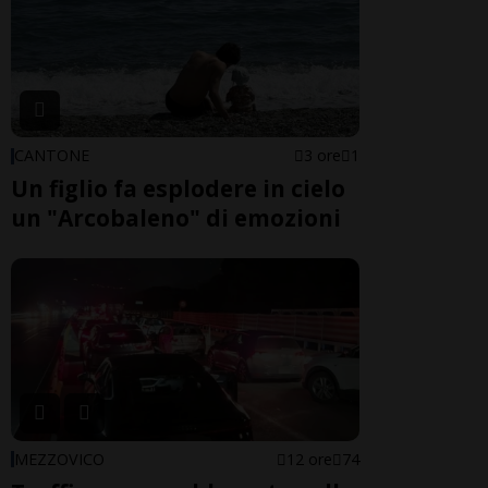
CANTONE
3 ore
1
Un figlio fa esplodere in cielo
un "Arcobaleno" di emozioni
MEZZOVICO
12 ore
74