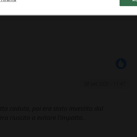
28 set 2021 - 11:47
a caduta, poi era stato investito dal
a riuscito a evitare l'impatto.