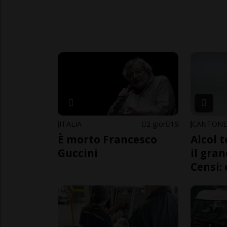
ITALIA
2 gior
19
CANTON
È morto Francesco
Alcol t
Guccini
il gra
Censi: 