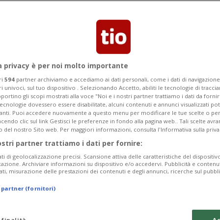
un incidente il 14 settembre in via
a privacy è per noi molto importante
ri
594
partner archiviamo e accediamo ai dati personali, come i dati di navigazione 
ri univoci, sul tuo dispositivo . Selezionando Accetto, abiliti le tecnologie di tracc
portino gli scopi mostrati alla voce "Noi e i nostri partner trattiamo i dati da fornir
tecnologie dovessero essere disabilitate, alcuni contenuti e annunci visualizzati 
vanti. Puoi accedere nuovamente a questo menu per modificare le tue scelte o per
endo clic sul link Gestisci le preferenze in fondo alla pagina web.. Tali scelte avr
o del nostro Sito web. Per maggiori informazioni, consulta l'Informativa sulla priva
ostri partner trattiamo i dati per fornire:
ati di geolocalizzazione precisi. Scansione attiva delle caratteristiche del dispositivo 
icazione. Archiviare informazioni su dispositivo e/o accedervi. Pubblicità e contenu
ati, misurazione delle prestazioni dei contenuti e degli annunci, ricerche sul pubbl
 partner (fornitori)
 finalità
Ac