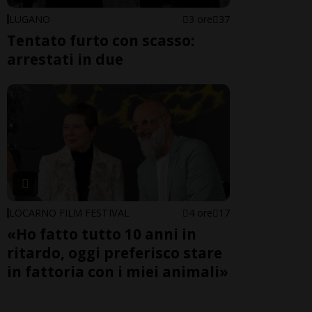
LUGANO
3 ore
37
Tentato furto con scasso:
arrestati in due
LOCARNO FILM FESTIVAL
4 ore
17
«Ho fatto tutto 10 anni in
ritardo, oggi preferisco stare
in fattoria con i miei animali»