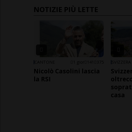
NOTIZIE PIÙ LETTE
CANTONE
1 gior
141
375
SVIZZERA
Nicolò Casolini lascia
Svizzer
la RSI
oltrec
soprat
casa