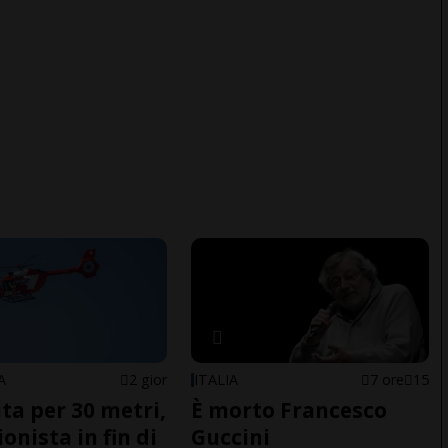
A
2 gior
ITALIA
7 ore
15
ita per 30 metri,
È morto Francesco
onista in fin di
Guccini