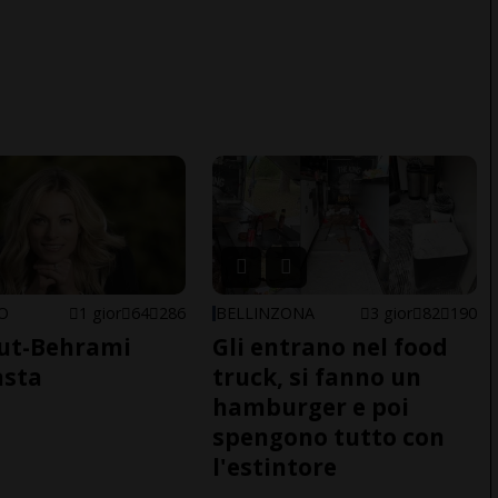
NO
1 gior
64
286
BELLINZONA
3 gior
82
190
ut-Behrami
Gli entrano nel food
asta
truck, si fanno un
hamburger e poi
spengono tutto con
l'estintore