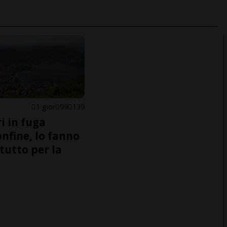
1 gior
99
139
i in fuga
onfine, lo fanno
tutto per la