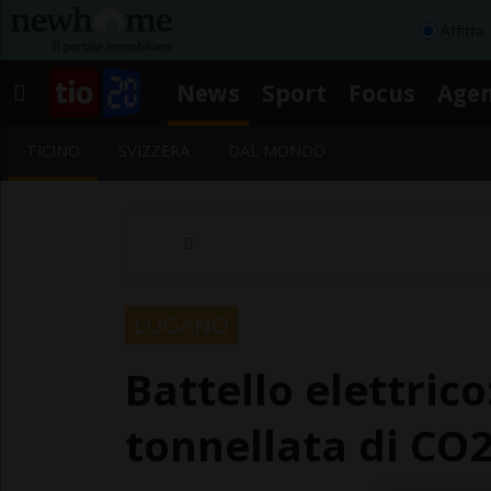
Affitta
News
Sport
Focus
Age
TICINO
SVIZZERA
DAL MONDO
LUGANO
Battello elettric
tonnellata di CO