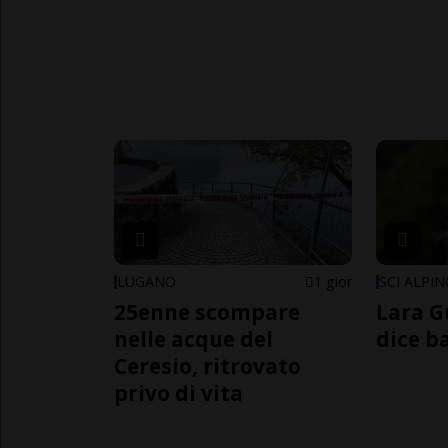
LUGANO
1 gior
SCI ALPI
25enne scompare
Lara G
nelle acque del
dice b
Ceresio, ritrovato
privo di vita