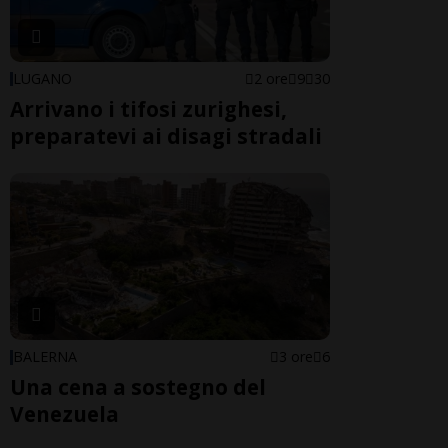
LUGANO
2 ore
9
30
Arrivano i tifosi zurighesi,
preparatevi ai disagi stradali
BALERNA
3 ore
6
Una cena a sostegno del
Venezuela