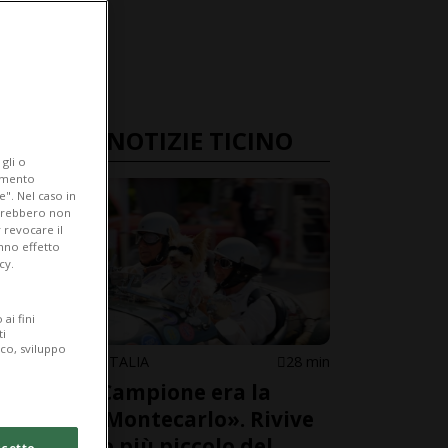
ULTIME NOTIZIE TICINO
gli o
iamento
e". Nel caso in
potrebbero non
 revocare il
anno effetto
cy.
ai fini
ti
ico, sviluppo
CAMPIONE D'ITALIA
28 min
Quando Campione era la
«piccola Montecarlo». Rivive
il Circuito più piccolo del
cetto