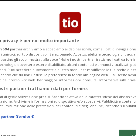
gasolio e diossido di carbonio
 per mezzo di uno schermo.
a privacy è per noi molto importante
ri
594
partner archiviamo e accediamo ai dati personali, come i dati di navigazione 
ri univoci, sul tuo dispositivo . Selezionando Accetto, abiliti le tecnologie di tracc
portino gli scopi mostrati alla voce "Noi e i nostri partner trattiamo i dati da fornir
tecnologie dovessero essere disabilitate, alcuni contenuti e annunci visualizzati 
vanti. Puoi accedere nuovamente a questo menu per modificare le tue scelte o per
endo clic sul link Gestisci le preferenze in fondo alla pagina web.. Tali scelte avr
o del nostro Sito web. Per maggiori informazioni, consulta l'Informativa sulla priva
ostri partner trattiamo i dati per fornire:
ati di geolocalizzazione precisi. Scansione attiva delle caratteristiche del dispositivo 
icazione. Archiviare informazioni su dispositivo e/o accedervi. Pubblicità e contenu
ati, misurazione delle prestazioni dei contenuti e degli annunci, ricerche sul pubbl
 partner (fornitori)
 finalità
Ac