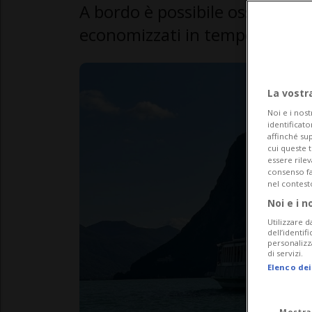
A bordo è possibile osservare 
economizzati in tempo reale,
La vostr
Noi e i nost
identificato
affinché sup
cui queste 
essere rile
consenso fac
nel contest
Noi e i n
Utilizzare d
dell’identif
personalizz
di servizi.
Elenco dei
Mostra