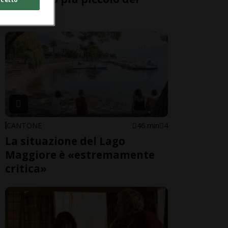
mondo
CANTONE
46 min
4
La situazione del Lago
Maggiore è «estremamente
critica»