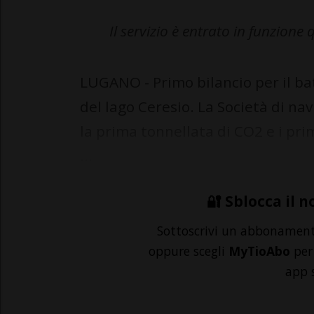
Il servizio è entrato in funzione
LUGANO - Primo bilancio per il ba
del lago Ceresio. La Società di n
la prima tonnellata di CO2 e i prim
...
🔐 Sblocca il n
Sottoscrivi un abbonamen
oppure scegli
MyTioAbo
per 
app 