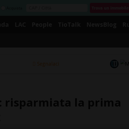
Acquista
nda
LAC
People
TioTalk
NewsBlog
R
Segnalaci
o: risparmiata la prima
2