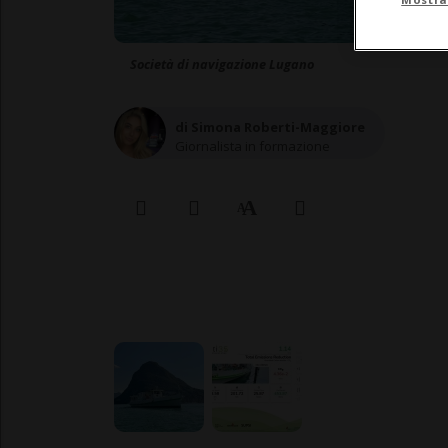
Società di navigazione Lugano
di Simona Roberti-Maggiore
Giornalista in formazione