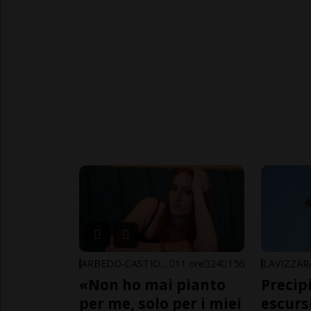
ARBEDO-CASTIONE
11 ore
24
156
LAVIZZAR
«Non ho mai pianto
Precip
per me, solo per i miei
escursi