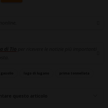
inonline.
a di Tio
per ricevere le notizie più importanti
osta.
gasolio
lago di lugano
prima tonnellata
tare questo articolo