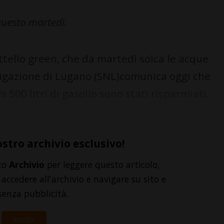
 questo martedì.
ttello green, che da martedì solca le acque
avigazione di Lugano (SNL)comunica oggi che
i 500 litri di gasolio sono stati risparmiati.
ostro archivio esclusivo!
to
Archivio
per leggere questo articolo,
accedere all'archivio e navigare su sito e
senza pubblicità.
ACCEDI