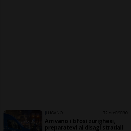
LUGANO
2 ore
9
30
Arrivano i tifosi zurighesi,
preparatevi ai disagi stradali