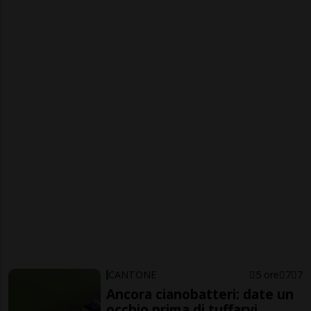
CANTONE
5 ore
7
7
Ancora cianobatteri: date un
occhio prima di tuffarvi