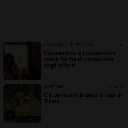
LOCARNO FILM FESTIVAL
1 ora
Mastandrea e l'isolamento
come forma di protezione
dagli affetti
CANTONE
1 ora
2
C'è un nuovo branco di lupi in
Ticino