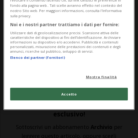
revocare il consenso facendo clic sul link Gestisci le preferenze in
fondo alla pagina web.. Tali scelte avranno effetto nel contesto del
nostro Sito web. Per maggiori informazioni, consulta l'Informativa
sulla privacy.
BELLINZONA - Sono una dozzina le targhe
Noi e i nostri partner trattiamo i dati per fornire:
vendute sottobanco dal 34enne
Utilizzare dati di geolocalizzazione precisi. Scansione attiva delle
caratteristiche del dispositivo ai fini dell’identificazione. Archiviare
funzionario della Sezione della
informazioni su dispositivo e/o accedervi. Pubblicità e contenuti
personalizzati, misurazione delle prestazioni dei contenuti e degli
circolazione finito sotto inchiesta del
annunci, ricerche sul pubblico, sviluppo di servizi.
Elenco dei partner (fornitori)
Ministero Pubblico, assieme a un 48enne
assicuratore del Luganese. Targhe, come
Mostra finalità
scrive oggi laRegione, desti...
Accetto
🔐 Sblocca il nostro archivio
esclusivo!
Sottoscrivi un abbonamento
Archivio
per
leggere questo articolo, oppure scegli