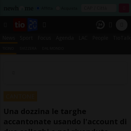
Affitta
Acquista
News
Sport
Focus
Agenda
LAC
People
TioTalk
TICINO
SVIZZERA
DAL MONDO
CANTONE
Una dozzina le targhe
accantonate usando l'account di