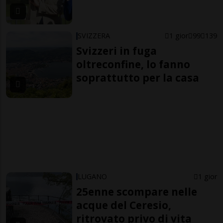
SVIZZERA
1 gior
99
139
Svizzeri in fuga
oltreconfine, lo fanno
soprattutto per la casa
LUGANO
1 gior
25enne scompare nelle
acque del Ceresio,
ritrovato privo di vita