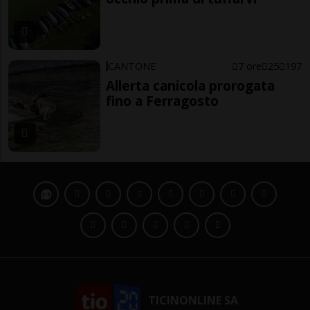
CANTONE
7 ore
25
197
Allerta canicola prorogata
fino a Ferragosto
TICINONLINE SA