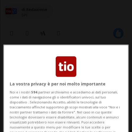
di Redazione
SPI
26 ago 2021 - 10:15
Aggiornamento 13:43
Oltre ai reati di corruzione, abuso di
autorità, appropriazione indebita e
La vostra privacy è per noi molto importante
riciclaggio, Simone Orlandi dovrà
Noi e i nostri
594
partner archiviamo e accediamo ai dati personali,
come i dati di navigazione gli o identificatori univoci, sul tuo
rispondere anche del reato di
dispositivo . Selezionando Accetto, abiliti le tecnologie di
tracciamento affinché supportino gli scopi mostrati alla voce "Noi e i
acquisizione illecita di dati contestati.
nostri partner trattiamo i dati da fornire". Nel caso in cui queste
tecnologie dovessero essere disabilitate, alcuni contenuti e annunci
L'uso delle chiavi d'accesso è
visualizzati potrebbero non essere rilevanti. Puoi accedere
avvenuto all'insaputa dei due titolari.
nuovamente a questo menu per modificare le tue scelte o per