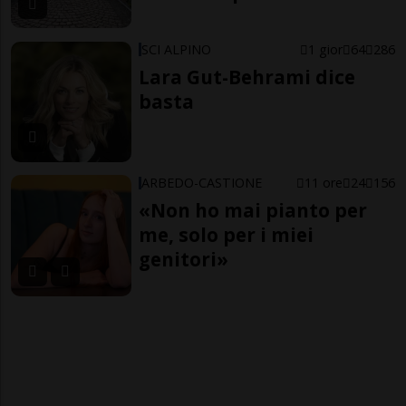
SCI ALPINO
1 gior
64
286
Lara Gut-Behrami dice
basta
ARBEDO-CASTIONE
11 ore
24
156
«Non ho mai pianto per
me, solo per i miei
genitori»