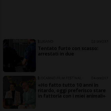
LUGANO
3 ore
37
Tentato furto con scasso:
arrestati in due
LOCARNO FILM FESTIVAL
4 ore
17
«Ho fatto tutto 10 anni in
ritardo, oggi preferisco stare
in fattoria con i miei animali»