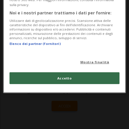
metà gennaio dal medico cantonale ha già
sulla privacy.
Noi e i nostri partner trattiamo i dati per fornire:
fatto qualche "vittima". Nel reparto cure
Utilizzare dati di geolocalizzazione precisi. Scansione attiva delle
palliative del...
caratteristiche del dispositivo ai fini dell’identificazione. Archiviare
informazioni su dispositivo e/o accedervi. Pubblicità e contenuti
personalizzati, misurazione delle prestazioni dei contenuti e degli
annunci, ricerche sul pubblico, sviluppo di servizi.
🔐 Sblocca il nostro archivio
Elenco dei partner (fornitori)
esclusivo!
Mostra finalità
Sottoscrivi un abbonamento
Archivio
per
leggere questo articolo, oppure scegli
Accetto
MyTioAbo
per accedere all'archivio e
navigare su sito e app senza pubblicità.
ACCEDI