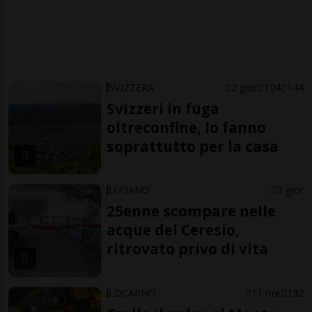
SVIZZERA
2 gior
104
144
Svizzeri in fuga
oltreconfine, lo fanno
soprattutto per la casa
LUGANO
2 gior
25enne scompare nelle
acque del Ceresio,
ritrovato privo di vita
LOCARNO
11 ore
132