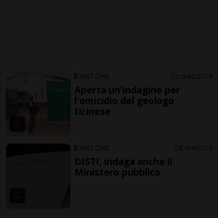
CANTONE
5 ore
2
14
Aperta un'indagine per
l'omicidio del geologo
ticinese
CANTONE
6 ore
1
5
DISTI, indaga anche il
Ministero pubblico