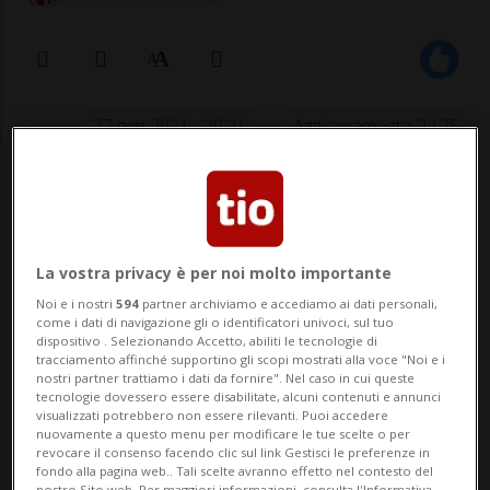
27 gen 2021 - 20:21
Aggiornamento 22:25
Il caso di un 66enne malato di
cancro. I famigliari: «Abbiamo
La vostra privacy è per noi molto importante
insistito fino all'ultimo. Ci è sempre
Noi e i nostri
594
partner archiviamo e accediamo ai dati personali,
stato detto di no»
come i dati di navigazione gli o identificatori univoci, sul tuo
dispositivo . Selezionando Accetto, abiliti le tecnologie di
tracciamento affinché supportino gli scopi mostrati alla voce "Noi e i
nostri partner trattiamo i dati da fornire". Nel caso in cui queste
BELLINZONA - Anche in tempo di Covid, il
tecnologie dovessero essere disabilitate, alcuni contenuti e annunci
visualizzati potrebbero non essere rilevanti. Puoi accedere
diritto all'ultimo saluto è garantito, in
nuovamente a questo menu per modificare le tue scelte o per
revocare il consenso facendo clic sul link Gestisci le preferenze in
teoria. In pratica, il giro di vite introdotto a
fondo alla pagina web.. Tali scelte avranno effetto nel contesto del
nostro Sito web. Per maggiori informazioni, consulta l'Informativa