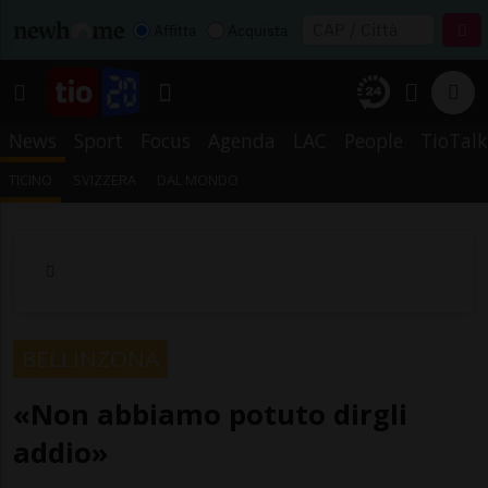
Affitta
Acquista
News
Sport
Focus
Agenda
LAC
People
TioTalk
TICINO
SVIZZERA
DAL MONDO
BELLINZONA
«Non abbiamo potuto dirgli
addio»