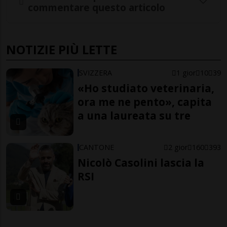
commentare questo articolo
NOTIZIE PIÙ LETTE
SVIZZERA
1 gior
10
39
«Ho studiato veterinaria,
ora me ne pento», capita
a una laureata su tre
CANTONE
2 gior
160
393
Nicolò Casolini lascia la
RSI