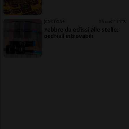
CANTONE
5 ore
11
18
Febbre da eclissi alle stelle:
occhiali introvabili