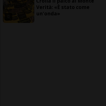
Crolla il palco al Monte
Verità: «È stato come
un'onda»