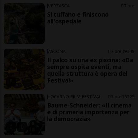
VERZASCA
7 ore
Si tuffano e finiscono
all'ospedale
ASCONA
7 ore
9
49
Il palco su una ex piscina: «Da
sempre ospita eventi, ma
quella struttura è opera del
Festival»
LOCARNO FILM FESTIVAL
7 ore
5
25
Baume-Schneider: «Il cinema
è di primaria importanza per
la democrazia»