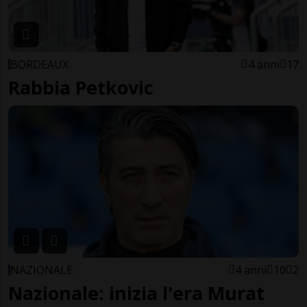
BORDEAUX
4 anni
17
Rabbia Petkovic
NAZIONALE
4 anni
10
2
Nazionale: inizia l'era Murat