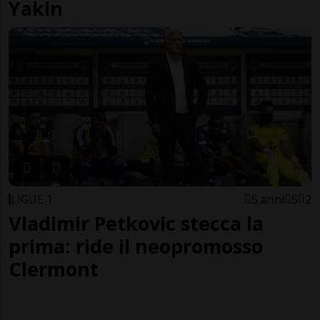
Yakin
LIGUE 1
5 anni
5
2
Vladimir Petkovic stecca la
prima: ride il neopromosso
Clermont