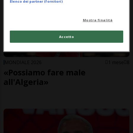
Elenco dei partner (fornitori)
Mostra finalità
Accetto
MONDIALE 2026
1 mese
8
«Possiamo fare male
all'Algeria»