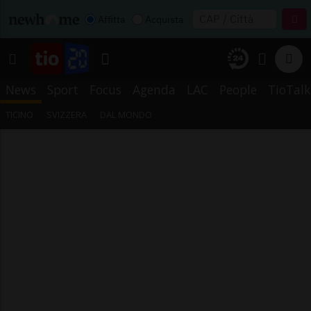
Affitta
Acquista
News
Sport
Focus
Agenda
LAC
People
TioTalk
TICINO
SVIZZERA
DAL MONDO