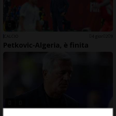
CALCIO
4 gior
2
9
Petkovic-Algeria, è finita
MONDIALE 2026
3 sett
15
37