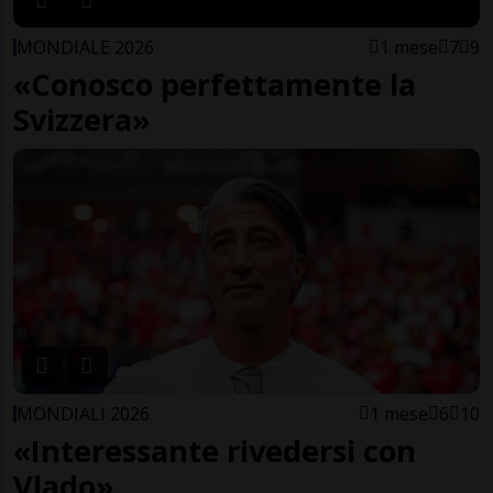
MONDIALE 2026
1 mese
7
9
«Conosco perfettamente la
Svizzera»
MONDIALI 2026
1 mese
6
10
«Interessante rivedersi con
Vlado»