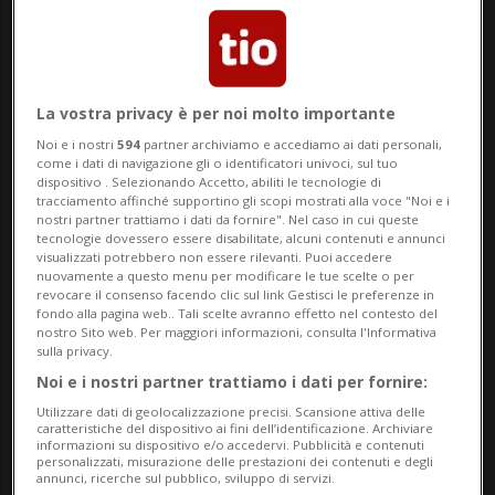
Licenziato dopo il ko con la
Svizzera? Petkovic chiede
5'000'000 di euro
La vostra privacy è per noi molto importante
Noi e i nostri
594
partner archiviamo e accediamo ai dati personali,
come i dati di navigazione gli o identificatori univoci, sul tuo
dispositivo . Selezionando Accetto, abiliti le tecnologie di
tracciamento affinché supportino gli scopi mostrati alla voce "Noi e i
nostri partner trattiamo i dati da fornire". Nel caso in cui queste
tecnologie dovessero essere disabilitate, alcuni contenuti e annunci
visualizzati potrebbero non essere rilevanti. Puoi accedere
nuovamente a questo menu per modificare le tue scelte o per
revocare il consenso facendo clic sul link Gestisci le preferenze in
fondo alla pagina web.. Tali scelte avranno effetto nel contesto del
nostro Sito web. Per maggiori informazioni, consulta l'Informativa
sulla privacy.
Noi e i nostri partner trattiamo i dati per fornire:
MONDIALE 2026
1 mese
6
11
Utilizzare dati di geolocalizzazione precisi. Scansione attiva delle
Petkovic verso l'esonero?
caratteristiche del dispositivo ai fini dell’identificazione. Archiviare
informazioni su dispositivo e/o accedervi. Pubblicità e contenuti
personalizzati, misurazione delle prestazioni dei contenuti e degli
annunci, ricerche sul pubblico, sviluppo di servizi.