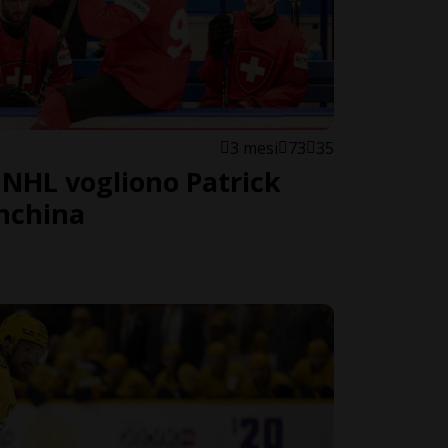
3 mesi
73
35
a NHL vogliono Patrick
anchina