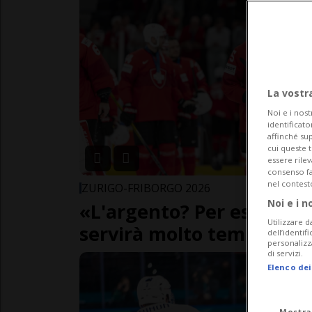
La vostr
Noi e i nost
identificato
affinché sup
cui queste 
essere rile
consenso fac
nel contest
ZURIGO-FRIBORGO 2026
Noi e i n
«L'argento? Per esserne 
Utilizzare d
servirà molto tempo»
dell’identif
personalizz
di servizi.
Elenco dei
Mostra