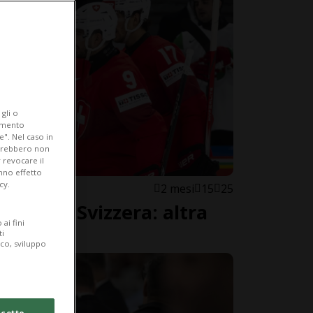
gli o
iamento
e". Nel caso in
potrebbero non
 revocare il
anno effetto
cy.
2 mesi
15
25
ow della Svizzera: altra
ai fini
 su sei
ti
ico, sviluppo
cetto