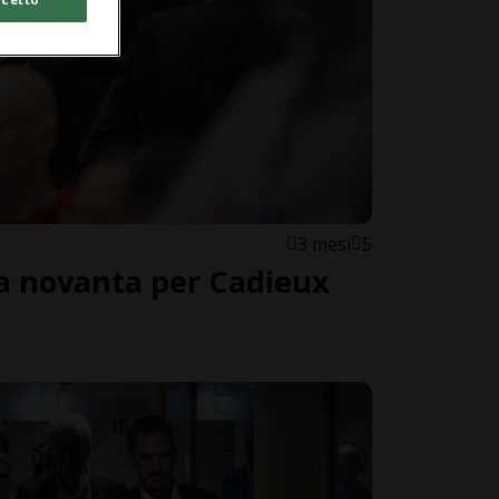
3 mesi
5
a novanta per Cadieux