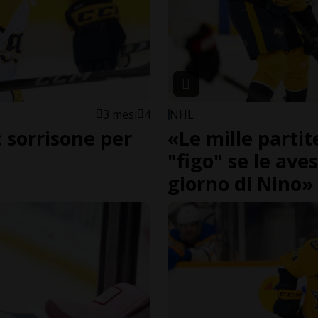
3 mesi
4
NHL
: sorrisone per
«Le mille parti
"figo" se le ave
giorno di Nino»