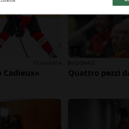
3 mesi
6
4
NAZIONALE
o Cadieux»
Quattro pezzi d