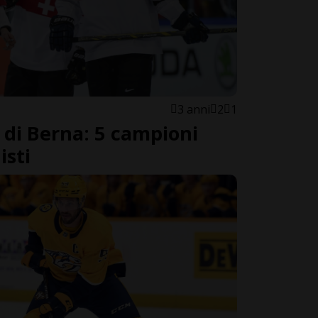
3 anni
2
1
di Berna: 5 campioni
isti