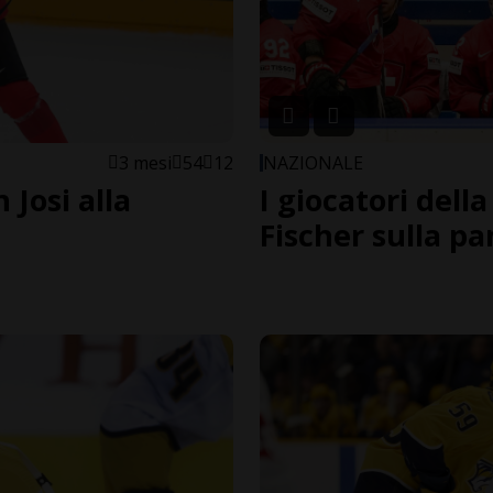
3 mesi
54
12
NAZIONALE
 Josi alla
I giocatori dell
Fischer sulla p