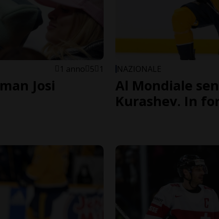
1 anno
5
1
NAZIONALE
oman Josi
Al Mondiale senz
Kurashev. In fo