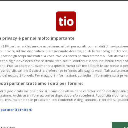
a privacy è per noi molto importante
ri
594
partner archiviamo e accediamo ai dati personali, come i dati di navigazione 
ri univoci, sul tuo dispositivo . Selezionando Accetto, abiliti le tecnologie di tracc
portino gli scopi mostrati alla voce "Noi e i nostri partner trattiamo i dati da fornir
tecnologie dovessero essere disabilitate, alcuni contenuti e annunci visualizzati 
vanti. Puoi accedere nuovamente a questo menu per modificare le tue scelte o per
endo clic sul link Gestisci le preferenze in fondo alla pagina web.. Tali scelte avr
o del nostro Sito web. Per maggiori informazioni, consulta l'Informativa sulla priva
2 mesi
21
15
ZURIGO-FRIBORGO 2026
ostri partner trattiamo i dati per fornire:
orgogliosi
Show di Josi, sh
ati di geolocalizzazione precisi. Scansione attiva delle caratteristiche del dispositivo 
goleada ed è sei
icazione. Archiviare informazioni su dispositivo e/o accedervi. Pubblicità e contenu
ati, misurazione delle prestazioni dei contenuti e degli annunci, ricerche sul pubbl
 partner (fornitori)
 finalità
Ac