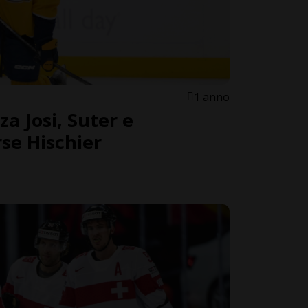
1 anno
a Josi, Suter e
rse Hischier