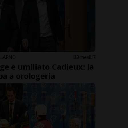
G…ARNO
3 mesi
7
gge e umiliato Cadieux: la
a a orologeria