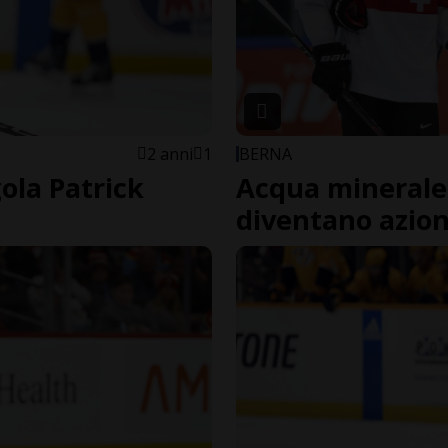
2 anni
1
BERNA
ola Patrick
Acqua minerale 
diventano azion