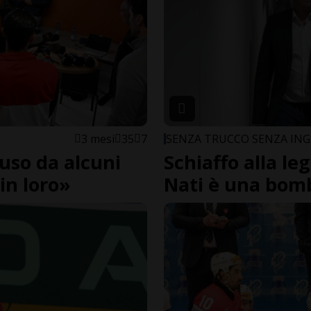
3 mesi
35
7
SENZA TRUCCO SENZA IN
luso da alcuni
Schiaffo alla le
in loro»
Nati è una bomb