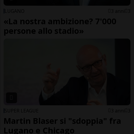
LUGANO
3 anni
3
«La nostra ambizione? 7'000
persone allo stadio»
SUPER LEAGUE
3 anni
3
Martin Blaser si "sdoppia" fra
Lugano e Chicago