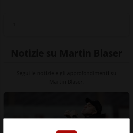
Notizie su Martin Blaser
Segui le notizie e gli approfondimenti su
Martin Blaser.