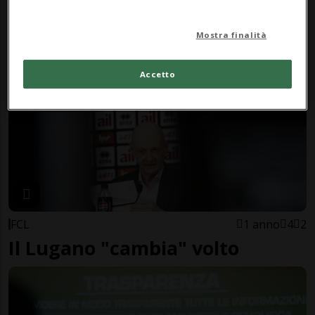
«Ci aspettano undici mesi
intensi e caldissimi»
Mostra finalità
Accetto
FCL
1 anno
4
2
Il Lugano "cambia" volto