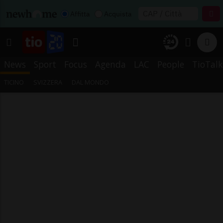
Affitta
Acquista
News
Sport
Focus
Agenda
LAC
People
TioTalk
TICINO
SVIZZERA
DAL MONDO