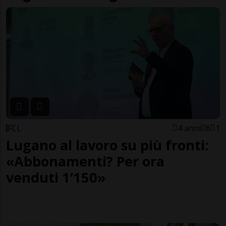
FCL
4 anni
6
1
Lugano al lavoro su più fronti:
«Abbonamenti? Per ora
venduti 1’150»