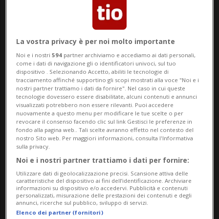
La vostra privacy è per noi molto importante
FCL
6 mesi
3
3
Noi e i nostri
594
partner archiviamo e accediamo ai dati personali,
«Dobbiamo essere uomini ed
come i dati di navigazione gli o identificatori univoci, sul tuo
dispositivo . Selezionando Accetto, abiliti le tecnologie di
essere disposti a perdonare»
tracciamento affinché supportino gli scopi mostrati alla voce "Noi e i
nostri partner trattiamo i dati da fornire". Nel caso in cui queste
tecnologie dovessero essere disabilitate, alcuni contenuti e annunci
visualizzati potrebbero non essere rilevanti. Puoi accedere
nuovamente a questo menu per modificare le tue scelte o per
revocare il consenso facendo clic sul link Gestisci le preferenze in
fondo alla pagina web.. Tali scelte avranno effetto nel contesto del
nostro Sito web. Per maggiori informazioni, consulta l'Informativa
sulla privacy.
Noi e i nostri partner trattiamo i dati per fornire:
Utilizzare dati di geolocalizzazione precisi. Scansione attiva delle
caratteristiche del dispositivo ai fini dell’identificazione. Archiviare
FOTOGALLERY
informazioni su dispositivo e/o accedervi. Pubblicità e contenuti
personalizzati, misurazione delle prestazioni dei contenuti e degli
annunci, ricerche sul pubblico, sviluppo di servizi.
FCL
1 anno
9
1
Elenco dei partner (fornitori)