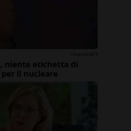
4 anni
4
1
 niente etichetta di
per il nucleare