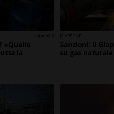
4 anni
2
GIAPPONE
? «Quello
Sanzioni: il Gi
utta la
su gas naturale