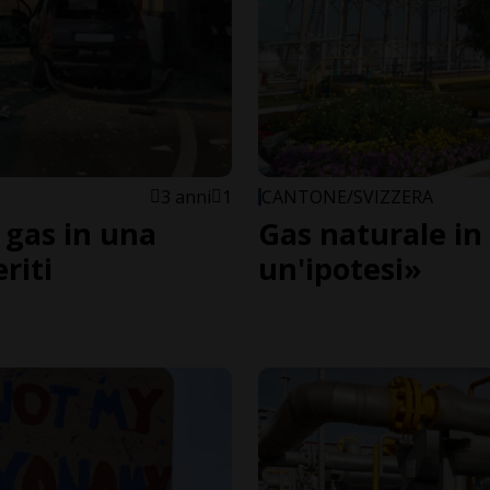
3 anni
1
CANTONE/SVIZZERA
 gas in una
Gas naturale in 
eriti
un'ipotesi»