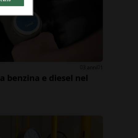
3 anni
1
a benzina e diesel nel