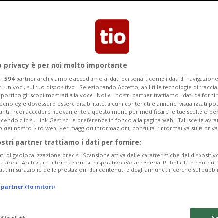
a privacy è per noi molto importante
ri
594
partner archiviamo e accediamo ai dati personali, come i dati di navigazione 
ri univoci, sul tuo dispositivo . Selezionando Accetto, abiliti le tecnologie di tracc
portino gli scopi mostrati alla voce "Noi e i nostri partner trattiamo i dati da fornir
tecnologie dovessero essere disabilitate, alcuni contenuti e annunci visualizzati 
vanti. Puoi accedere nuovamente a questo menu per modificare le tue scelte o per
endo clic sul link Gestisci le preferenze in fondo alla pagina web.. Tali scelte avr
o del nostro Sito web. Per maggiori informazioni, consulta l'Informativa sulla priva
1 sett
1
12
SVIZZERA
ostri partner trattiamo i dati per fornire:
rent oltre gli 88
Dal 1° giugno no
ati di geolocalizzazione precisi. Scansione attiva delle caratteristiche del dispositivo 
frontiere in Svi
icazione. Archiviare informazioni su dispositivo e/o accedervi. Pubblicità e contenu
ati, misurazione delle prestazioni dei contenuti e degli annunci, ricerche sul pubbl
 partner (fornitori)
 finalità
Ac