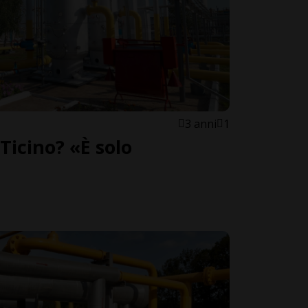
3 anni
1
Ticino? «È solo