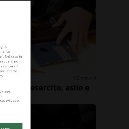
gli o
iamento
e". Nel caso in
potrebbero non
 revocare il
anno effetto
cy.
2 mesi
5
vità su esercito, asilo e
ai fini
zzera
ti
ico, sviluppo
cetto