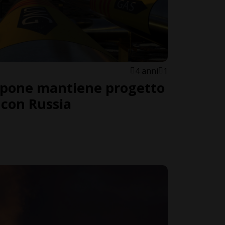
4 anni
1
appone mantiene progetto
 con Russia