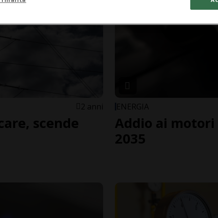
2 anni
ENERGIA
 care, scende
Addio ai motori 
2035