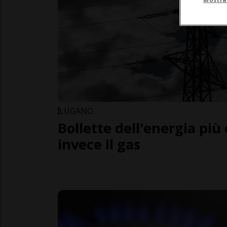
LUGANO
Bollette dell'energia più
invece il gas