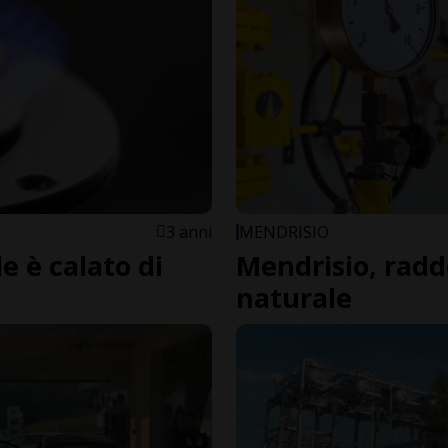
3 anni
MENDRISIO
e è calato di
Mendrisio, raddo
naturale