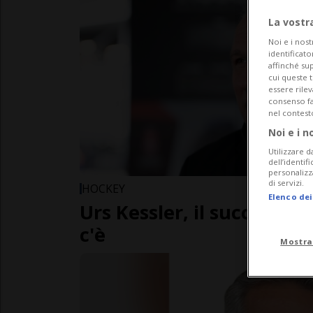
La vostr
Noi e i nost
identificato
affinché sup
cui queste 
essere rile
consenso fac
nel contest
Noi e i n
Utilizzare d
dell’identif
personalizz
di servizi.
HOCKEY
Elenco dei
Urs Kessler, il successor
c'è
Mostra