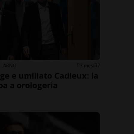
G…ARNO
3 mesi
7
gge e umiliato Cadieux: la
a a orologeria