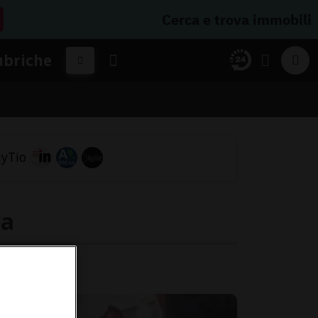
Cerca e trova immobili
ubriche
ra
zera.