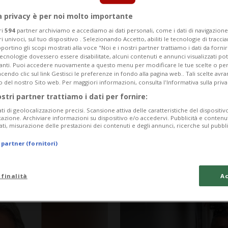
a privacy è per noi molto importante
ri
594
partner archiviamo e accediamo ai dati personali, come i dati di navigazione 
ri univoci, sul tuo dispositivo . Selezionando Accetto, abiliti le tecnologie di tracc
portino gli scopi mostrati alla voce "Noi e i nostri partner trattiamo i dati da fornir
tecnologie dovessero essere disabilitate, alcuni contenuti e annunci visualizzati 
vanti. Puoi accedere nuovamente a questo menu per modificare le tue scelte o per
endo clic sul link Gestisci le preferenze in fondo alla pagina web.. Tali scelte avr
o del nostro Sito web. Per maggiori informazioni, consulta l'Informativa sulla priva
ostri partner trattiamo i dati per fornire:
ati di geolocalizzazione precisi. Scansione attiva delle caratteristiche del dispositivo 
icazione. Archiviare informazioni su dispositivo e/o accedervi. Pubblicità e contenu
ati, misurazione delle prestazioni dei contenuti e degli annunci, ricerche sul pubbl
2 mesi
MONDIALE 2026
 partner (fornitori)
e (ancora) non
Aquila bicipite,
a Rodriguez)
 finalità
Ac