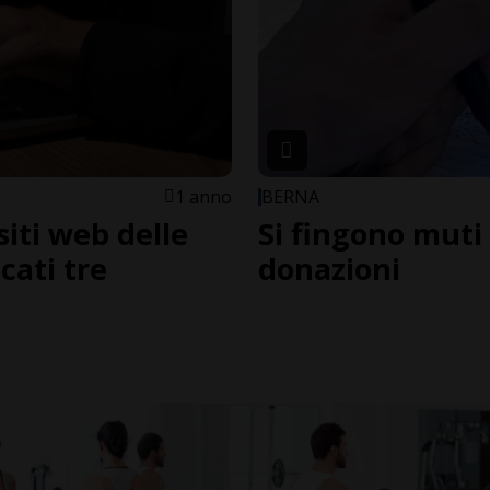
1 anno
BERNA
siti web delle
Si fingono muti 
cati tre
donazioni