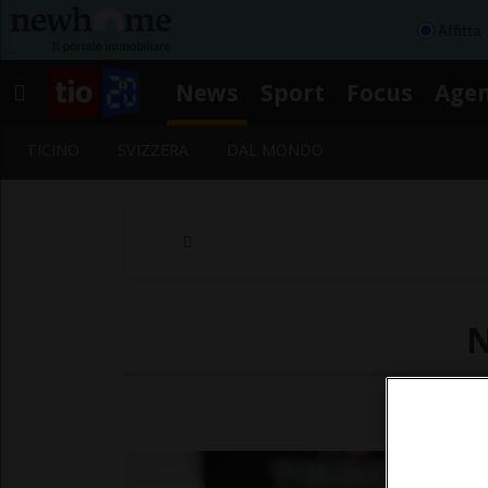
Affitta
News
Sport
Focus
Age
TICINO
SVIZZERA
DAL MONDO
N
Segu