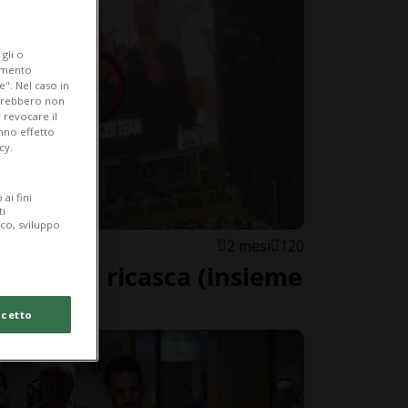
gli o
iamento
e". Nel caso in
potrebbero non
 revocare il
anno effetto
cy.
ai fini
ti
ico, sviluppo
2 mesi
120
 Xhaka ci ricasca (insieme
cetto