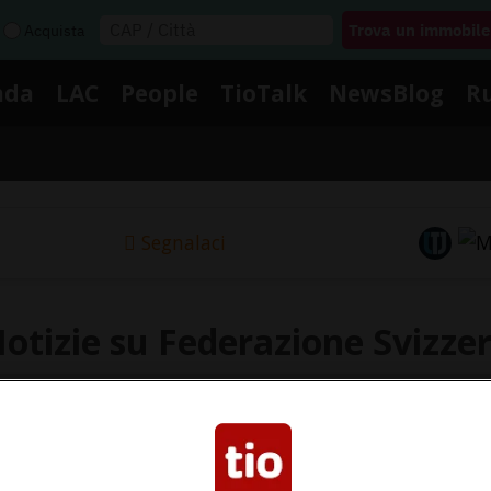
Acquista
nda
LAC
People
TioTalk
NewsBlog
R
Segnalaci
otizie su Federazione Svizze
i le notizie e gli approfondimenti su Federazione Sviz