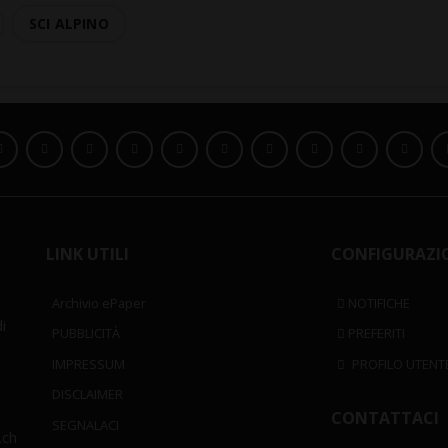
SCI ALPINO
LINK UTILI
CONFIGURAZI
Archivio ePaper
NOTIFICHE
i
PUBBLICITÀ
PREFERITI
IMPRESSUM
PROFILO UTENT
DISCLAIMER
CONTATTACI
SEGNALACI
.ch