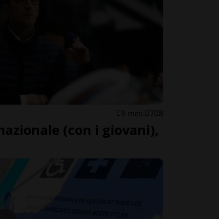
6 mesi
7
8
azionale (con i giovani),