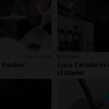
3 mesi
204
86
NAZIONALE
, Fischer
Luca Cereda in n
ci siamo