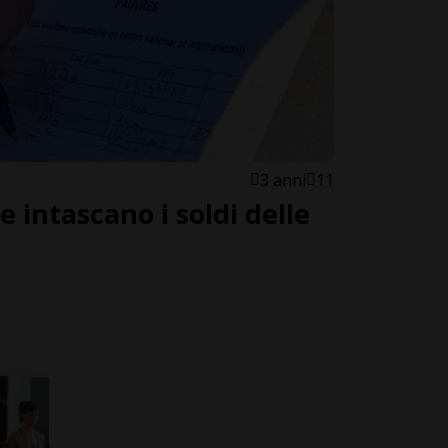
3 anni
11
e intascano i soldi delle