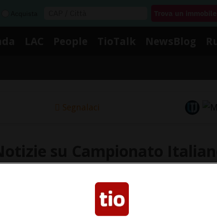
Acquista
nda
LAC
People
TioTalk
NewsBlog
R
Segnalaci
otizie su Campionato Italia
i le notizie e gli approfondimenti su Campionato Ital