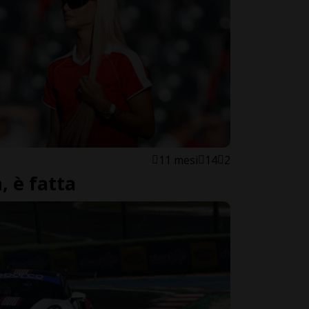
11 mesi
14
2
 è fatta