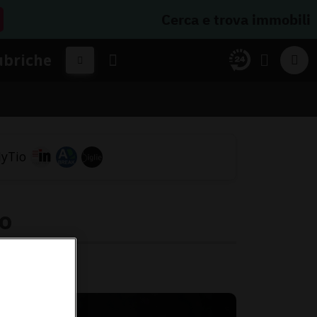
Cerca e trova immobili
ubriche
no
iano.