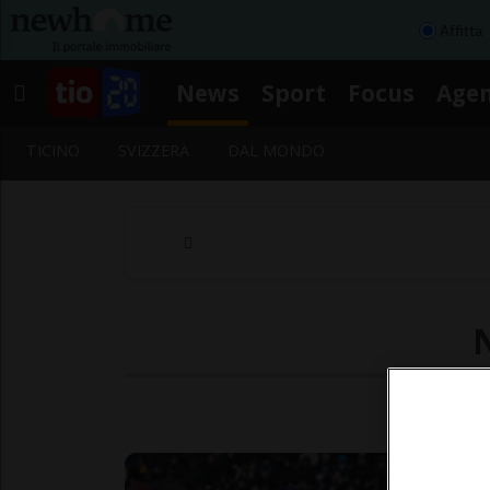
Affitta
News
Sport
Focus
Age
TICINO
SVIZZERA
DAL MONDO
N
Segu