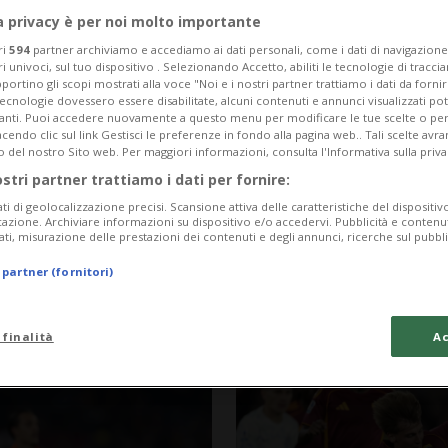
a privacy è per noi molto importante
ri
594
partner archiviamo e accediamo ai dati personali, come i dati di navigazione 
ri univoci, sul tuo dispositivo . Selezionando Accetto, abiliti le tecnologie di tracc
portino gli scopi mostrati alla voce "Noi e i nostri partner trattiamo i dati da fornir
tecnologie dovessero essere disabilitate, alcuni contenuti e annunci visualizzati 
vanti. Puoi accedere nuovamente a questo menu per modificare le tue scelte o per
endo clic sul link Gestisci le preferenze in fondo alla pagina web.. Tali scelte avr
o del nostro Sito web. Per maggiori informazioni, consulta l'Informativa sulla priva
ostri partner trattiamo i dati per fornire:
ati di geolocalizzazione precisi. Scansione attiva delle caratteristiche del dispositivo 
icazione. Archiviare informazioni su dispositivo e/o accedervi. Pubblicità e contenu
ati, misurazione delle prestazioni dei contenuti e degli annunci, ricerche sul pubbl
4 mesi
33
SERIE A
 partner (fornitori)
lemiche), il
Inter silenziata,
i più la Serie A
campionato
 finalità
Ac