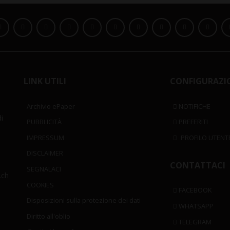
LINK UTILI
CONFIGURAZI
Archivio ePaper
NOTIFICHE
i
PUBBLICITÀ
PREFERITI
IMPRESSUM
PROFILO UTENT
DISCLAIMER
CONTATTACI
SEGNALACI
.ch
COOKIES
FACEBOOK
Disposizioni sulla protezione dei dati
WHATSAPP
Diritto all'oblio
TELEGRAM