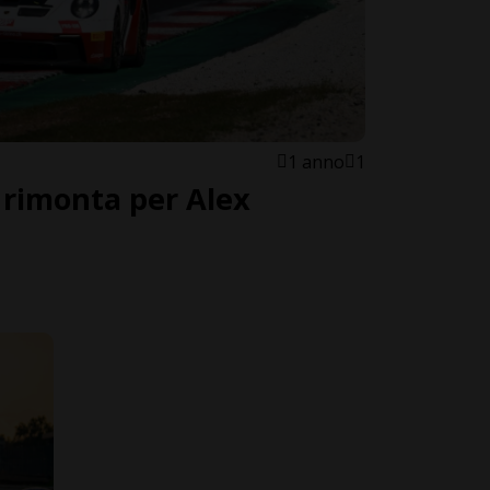
1 anno
1
 rimonta per Alex