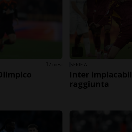
7 mesi
SERIE A
'Olimpico
Inter implacabi
raggiunta