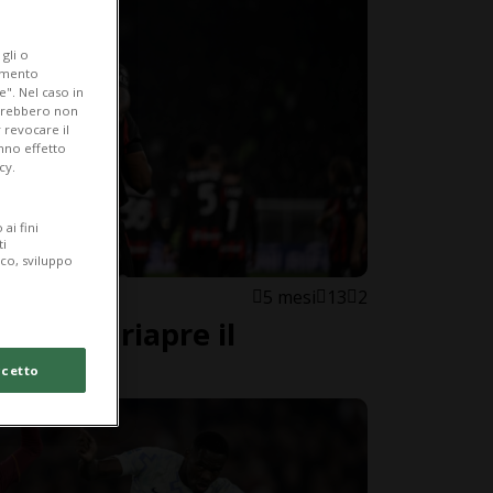
gli o
iamento
e". Nel caso in
potrebbero non
 revocare il
anno effetto
cy.
ai fini
ti
ico, sviluppo
5 mesi
13
2
 il Milan riapre il
cetto