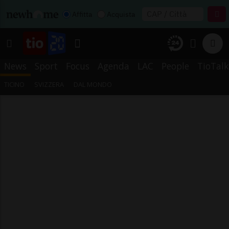
Affitta
Acquista
News
Sport
Focus
Agenda
LAC
People
TioTalk
TICINO
SVIZZERA
DAL MONDO