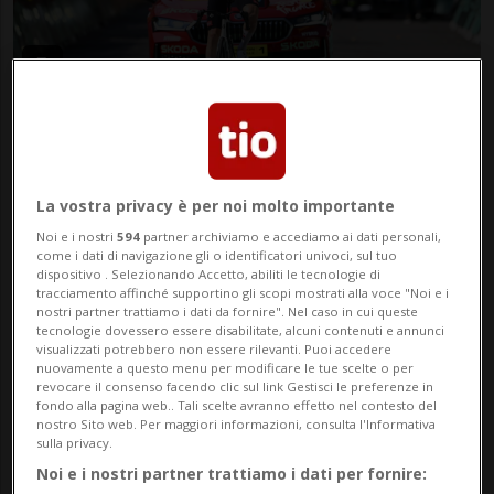
CICLISMO
1 anno
1
1
Wellens-Pogacar: la UAE guarda
sempre tutti dall'alto
La vostra privacy è per noi molto importante
Noi e i nostri
594
partner archiviamo e accediamo ai dati personali,
come i dati di navigazione gli o identificatori univoci, sul tuo
dispositivo . Selezionando Accetto, abiliti le tecnologie di
tracciamento affinché supportino gli scopi mostrati alla voce "Noi e i
nostri partner trattiamo i dati da fornire". Nel caso in cui queste
tecnologie dovessero essere disabilitate, alcuni contenuti e annunci
visualizzati potrebbero non essere rilevanti. Puoi accedere
nuovamente a questo menu per modificare le tue scelte o per
revocare il consenso facendo clic sul link Gestisci le preferenze in
fondo alla pagina web.. Tali scelte avranno effetto nel contesto del
nostro Sito web. Per maggiori informazioni, consulta l'Informativa
sulla privacy.
Noi e i nostri partner trattiamo i dati per fornire:
CICLISMO
1 anno