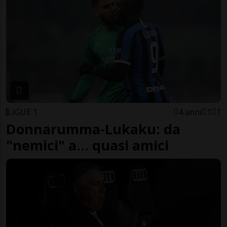
LIGUE 1
4 anni
1
1
Donnarumma-Lukaku: da
"nemici" a... quasi amici