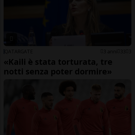
QATARGATE
3 anni
33
3
«Kaili è stata torturata, tre
notti senza poter dormire»