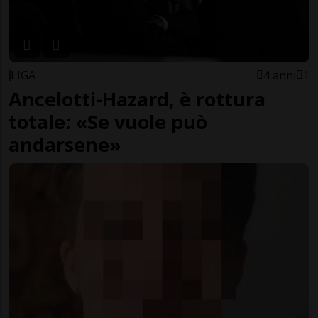
LIGA
4 anni
1
Ancelotti-Hazard, è rottura
totale: «Se vuole può
andarsene»