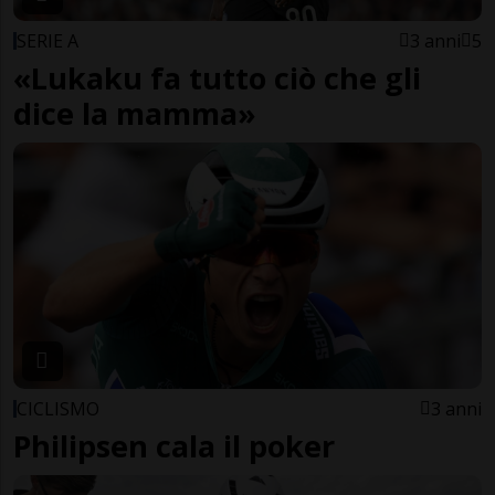
SERIE A
3 anni
5
«Lukaku fa tutto ciò che gli
dice la mamma»
CICLISMO
3 anni
Philipsen cala il poker