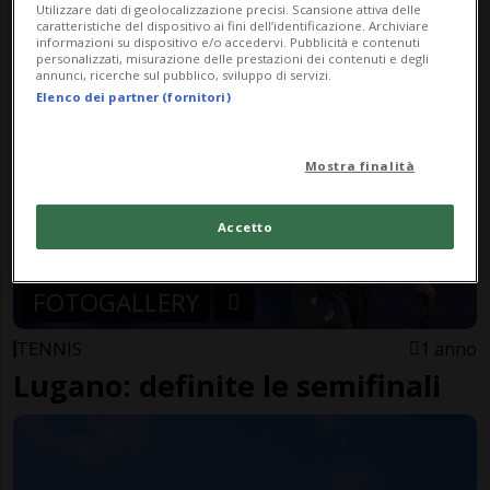
Utilizzare dati di geolocalizzazione precisi. Scansione attiva delle
Continuano le emozioni al Tour
caratteristiche del dispositivo ai fini dell’identificazione. Archiviare
informazioni su dispositivo e/o accedervi. Pubblicità e contenuti
de Suisse
personalizzati, misurazione delle prestazioni dei contenuti e degli
annunci, ricerche sul pubblico, sviluppo di servizi.
Elenco dei partner (fornitori)
Mostra finalità
Accetto
FOTOGALLERY
TENNIS
1 anno
Lugano: definite le semifinali