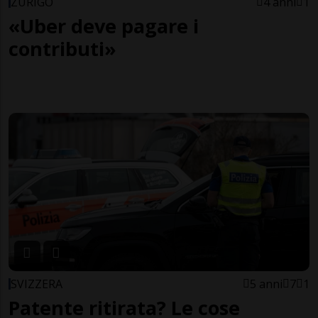
ZURIGO
4 anni
1
«Uber deve pagare i
contributi»
SVIZZERA
5 anni
7
1
Patente ritirata? Le cose