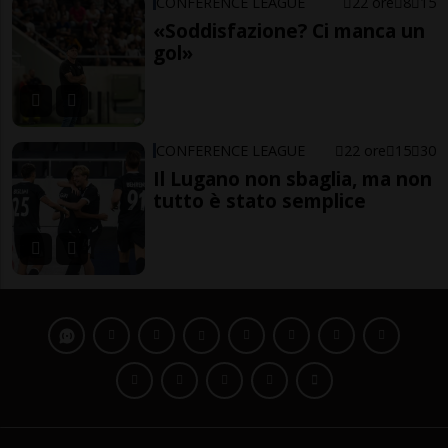
CONFERENCE LEAGUE
22 ore
8
15
«Soddisfazione? Ci manca un
gol»
CONFERENCE LEAGUE
22 ore
15
30
Il Lugano non sbaglia, ma non
tutto è stato semplice