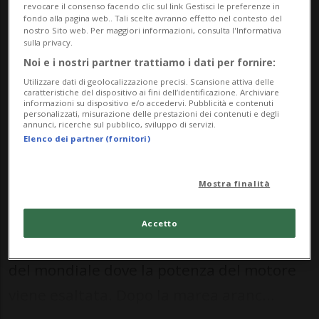
revocare il consenso facendo clic sul link Gestisci le preferenze in
fondo alla pagina web.. Tali scelte avranno effetto nel contesto del
nostro Sito web. Per maggiori informazioni, consulta l'Informativa
sulla privacy.
Nel 2020 la vittoria finale sul circuito
Noi e i nostri partner trattiamo i dati per fornire:
italiano andò a Pierre Gasly.
Utilizzare dati di geolocalizzazione precisi. Scansione attiva delle
caratteristiche del dispositivo ai fini dell’identificazione. Archiviare
informazioni su dispositivo e/o accedervi. Pubblicità e contenuti
personalizzati, misurazione delle prestazioni dei contenuti e degli
annunci, ricerche sul pubblico, sviluppo di servizi.
SPORT: Risultati e classifiche
Elenco dei partner (fornitori)
MONZA - Prossima fermata Monza. La
Mostra finalità
Formula 1 si appresta a entrare in quello
che viene da sempre chiamato il Tempio
Accetto
della Velocità, uno dei circuiti più iconici
del mondiale dove la potenza del motore
viene esaltata. Dopo la marea aranc...