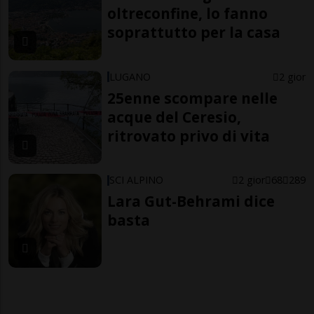
oltreconfine, lo fanno
soprattutto per la casa
LUGANO
2 gior
25enne scompare nelle
acque del Ceresio,
ritrovato privo di vita
SCI ALPINO
2 gior
68
289
Lara Gut-Behrami dice
basta