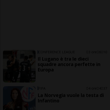
CONFERENCE LEAGUE
3 ore
6
10
Il Lugano è tra le dieci
squadre ancora perfette in
Europa
FIFA
4 ore
4
37
La Norvegia vuole la testa di
Infantino