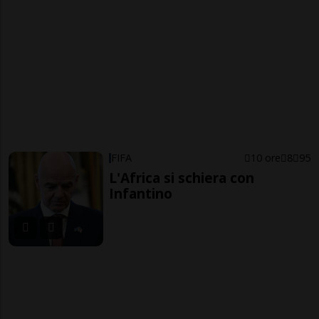
FIFA
10 ore
8
95
L'Africa si schiera con
Infantino