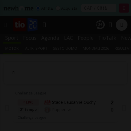
Affitta
Acquista
s
Sport
Focus
Agenda
LAC
People
TioTalk
New
MOTORI
ALTRI SPORT
SESTO UOMO
MONDIALI 2026
RISULTAT
Challenge League
Ch
2
Stade Lausanne Ouchy
LIVE
0
Rapperswil
2° tempo
Challenge League
C