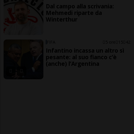
Dal campo alla scrivania:
Mehmedi riparte da
Winterthur
FIFA
5 ore
15
42
Infantino incassa un altro sì
pesante: al suo fianco c’è
(anche) l’Argentina