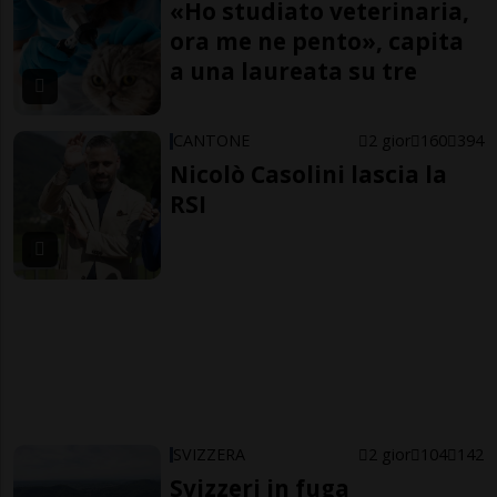
«Ho studiato veterinaria,
ora me ne pento», capita
a una laureata su tre
CANTONE
2 gior
160
394
Nicolò Casolini lascia la
RSI
SVIZZERA
2 gior
104
142
Svizzeri in fuga