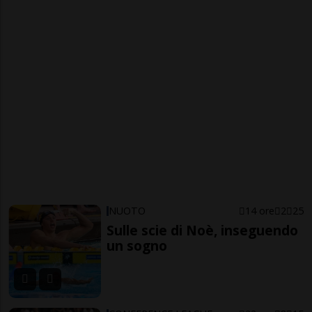
NUOTO
14 ore
2
25
Sulle scie di Noè, inseguendo
un sogno