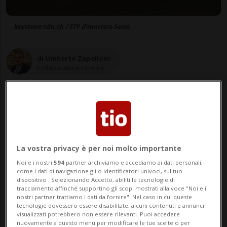
keystone-sda.ch / STF (Francisco Seco)
di Umberto Zapelloni
Collaboratore Esterno
08 set 2021 - 16:14
Aggiornamento 20:01
La vostra privacy è per noi molto importante
2
Noi e i nostri
594
partner archiviamo e accediamo ai dati personali,
come i dati di navigazione gli o identificatori univoci, sul tuo
dispositivo . Selezionando Accetto, abiliti le tecnologie di
tracciamento affinché supportino gli scopi mostrati alla voce "Noi e i
nostri partner trattiamo i dati da fornire". Nel caso in cui queste
tecnologie dovessero essere disabilitate, alcuni contenuti e annunci
visualizzati potrebbero non essere rilevanti. Puoi accedere
nuovamente a questo menu per modificare le tue scelte o per