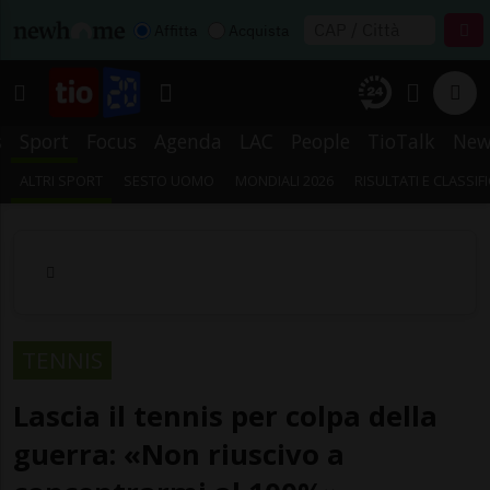
Affitta
Acquista
s
Sport
Focus
Agenda
LAC
People
TioTalk
New
ALTRI SPORT
SESTO UOMO
MONDIALI 2026
RISULTATI E CLASSIF
TENNIS
Lascia il tennis per colpa della
guerra: «Non riuscivo a