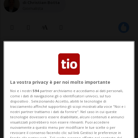
di Christian Botta
Giornalista
28 lug 2022 - 07:00
Aggiornamento 22:56
Nella sua carriera la 27enne ha vinto
- fra gli altri trofei - anche le Wta
La vostra privacy è per noi molto importante
Finals di Londra e una medaglia di
Noi e i nostri
594
partner archiviamo e accediamo ai dati personali,
come i dati di navigazione gli o identificatori univoci, sul tuo
bronzo alle Olimpiadi.
dispositivo . Selezionando Accetto, abiliti le tecnologie di
tracciamento affinché supportino gli scopi mostrati alla voce "Noi e i
nostri partner trattiamo i dati da fornire". Nel caso in cui queste
tecnologie dovessero essere disabilitate, alcuni contenuti e annunci
visualizzati potrebbero non essere rilevanti. Puoi accedere
SPORT: Risultati e classifiche
nuovamente a questo menu per modificare le tue scelte o per
revocare il consenso facendo clic sul link Gestisci le preferenze in
fondo alla pagina web.. Tali scelte avranno effetto nel contesto del