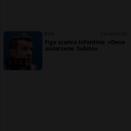
FIFA
16 ore
3
81
Figo scarica Infantino: «Deve
andarsene. Subito»