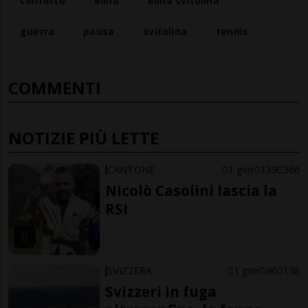
conflitto
elīna
elina svitolina
guerra
pausa
svitolina
tennis
COMMENTI
NOTIZIE PIÙ LETTE
CANTONE
1 gior
139
366
Nicolò Casolini lascia la
RSI
SVIZZERA
1 gior
96
138
Svizzeri in fuga