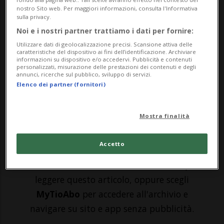
PARIGI - Elina Svitolina - numero 3 al
nostro Sito web. Per maggiori informazioni, consulta l'Informativa
sulla privacy.
mondo del ranking Wta nel 2017 e moglie
Noi e i nostri partner trattiamo i dati per fornire:
di Gaël Monfils - ha spiegato di aver voluto
Utilizzare dati di geolocalizzazione precisi. Scansione attiva delle
caratteristiche del dispositivo ai fini dell’identificazione. Archiviare
prendersi una pausa dalle competizioni a
informazioni su dispositivo e/o accedervi. Pubblicità e contenuti
personalizzati, misurazione delle prestazioni dei contenuti e degli
causa dello scoppio del conflitto in
annunci, ricerche sul pubblico, sviluppo di servizi.
Elenco dei partner (fornitori)
Ucraina. La 27enne si è impegnata f...
Mostra finalità
🔐 Sblocca il nostro archivio
esclusivo!
Accetto
Sottoscrivi un abbonamento
Archivio
per
leggere questo articolo, oppure scegli
MyTioAbo
per accedere all'archivio e
navigare su sito e app senza pubblicità.