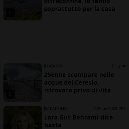
oltreconfine, lo fanno
soprattutto per la casa
LUGANO
1 gior
25enne scompare nelle
acque del Ceresio,
ritrovato privo di vita
SCI ALPINO
20 ore
62
283
Lara Gut-Behrami dice
basta