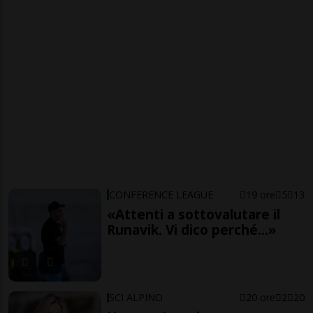
CONFERENCE LEAGUE
19 ore
5
13
«Attenti a sottovalutare il
Runavik. Vi dico perché...»
SCI ALPINO
20 ore
2
20