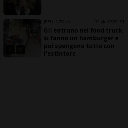
BELLINZONA
2 gior
82
191
Gli entrano nel food truck,
si fanno un hamburger e
poi spengono tutto con
l'estintore