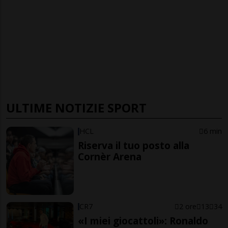
ULTIME NOTIZIE SPORT
HCL
6 min
Riserva il tuo posto alla
Cornèr Arena
CR7
2 ore
13
34
«I miei giocattoli»: Ronaldo