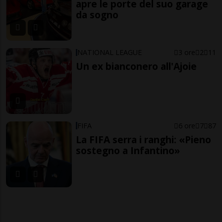
apre le porte del suo garage
da sogno
NATIONAL LEAGUE
3 ore
2
11
Un ex bianconero all'Ajoie
FIFA
6 ore
7
87
La FIFA serra i ranghi: «Pieno
sostegno a Infantino»