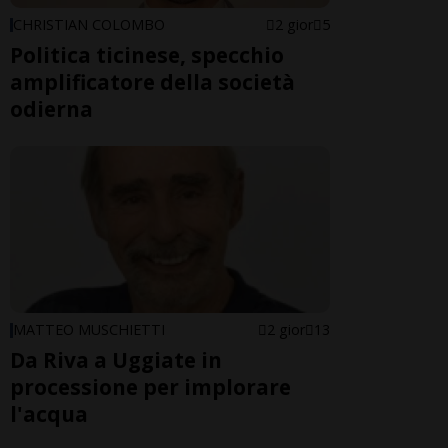
CHRISTIAN COLOMBO
2 gior
5
Politica ticinese, specchio
amplificatore della società
odierna
MATTEO MUSCHIETTI
2 gior
13
Da Riva a Uggiate in
processione per implorare
l'acqua