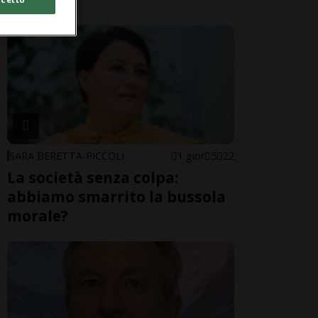
SARA BERETTA-PICCOLI
1 gior
5
22
La società senza colpa:
abbiamo smarrito la bussola
morale?