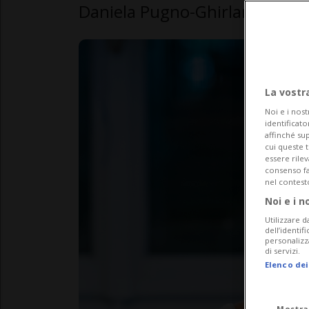
Daniela Pugno-Ghirlanda, depu
La vostr
Noi e i nost
identificato
affinché sup
cui queste 
essere rile
consenso fac
nel contest
Noi e i n
Utilizzare d
dell’identif
personalizz
di servizi.
Elenco dei
Mostra