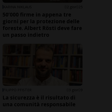
KARINA NIKLAUS
2 gior
25
50’000 firme in appena tre
giorni per la protezione delle
foreste. Albert Rösti deve fare
un passo indietro
FILIPPO PFISTER
3 gior
9
La sicurezza è il risultato di
una comunità responsabile