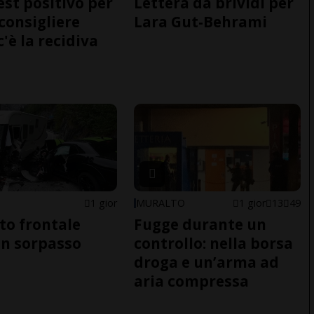
est positivo per
Lettera da brividi per
nconsigliere
Lara Gut-Behrami
c'è la recidiva
1 gior
MURALTO
1 gior
13
49
to frontale
Fugge durante un
n sorpasso
controllo: nella borsa
droga e un’arma ad
aria compressa