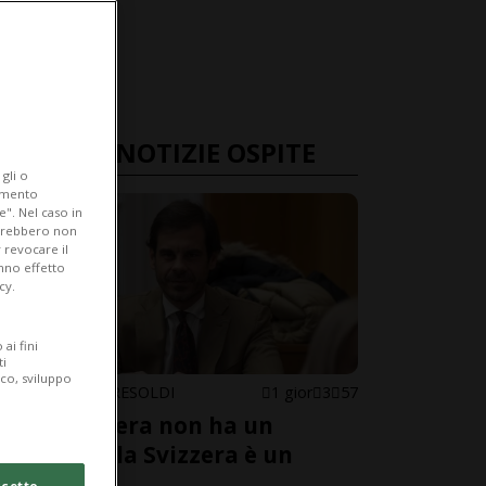
ULTIME NOTIZIE OSPITE
gli o
iamento
e". Nel caso in
potrebbero non
 revocare il
anno effetto
cy.
ai fini
ti
ico, sviluppo
CHRISTIAN TRESOLDI
1 gior
3
57
«La Svizzera non ha un
esercito, la Svizzera è un
esercito»
cetto