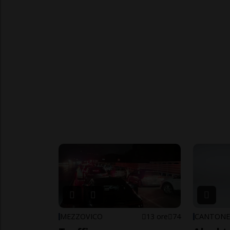
MEZZOVICO
13 ore
74
CANTON