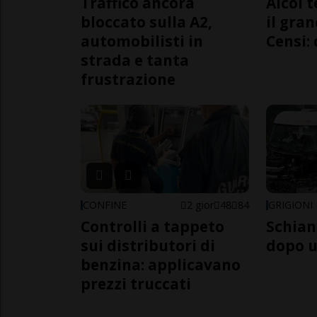
Traffico ancora
Alcol t
bloccato sulla A2,
il gra
automobilisti in
Censi: 
strada e tanta
frustrazione
CONFINE
2 gior
48
84
GRIGIONI
Controlli a tappeto
Schian
sui distributori di
dopo u
benzina: applicavano
prezzi truccati