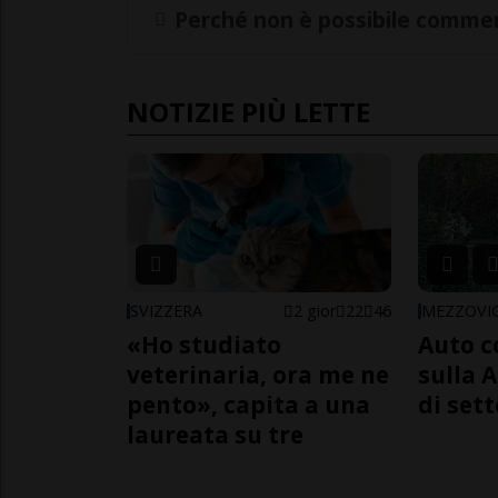
Perché non è possibile commen
NOTIZIE PIÙ LETTE
SVIZZERA
2 gior
22
46
MEZZOVI
«Ho studiato
Auto c
veterinaria, ora me ne
sulla A
pento», capita a una
di sett
laureata su tre