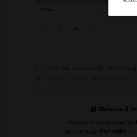
Ti Press
È un’ottima idea quella di elimina
III media in favore di più ore di 
Più di trent’anni trascorsi insegn
🔐 Sblocca il n
Sottoscrivi un abbonamen
oppure scegli
MyTioAbo
per 