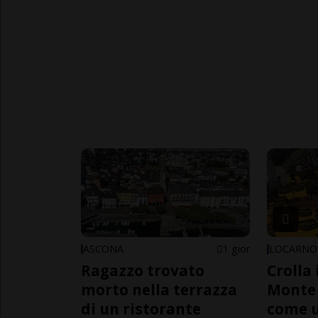
ASCONA
1 gior
LOCARNO
Ragazzo trovato
Crolla 
morto nella terrazza
Monte 
di un ristorante
come 