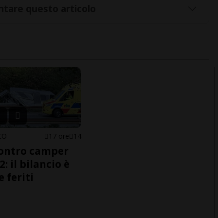
tare questo articolo
CO
17 ore
14
ontro camper
2: il bilancio è
e feriti