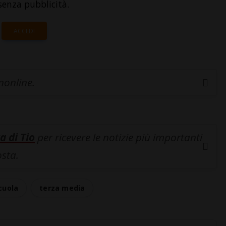
senza pubblicità.
ACCEDI
inonline.
a di Tio
per ricevere le notizie più importanti
osta.
cuola
terza media