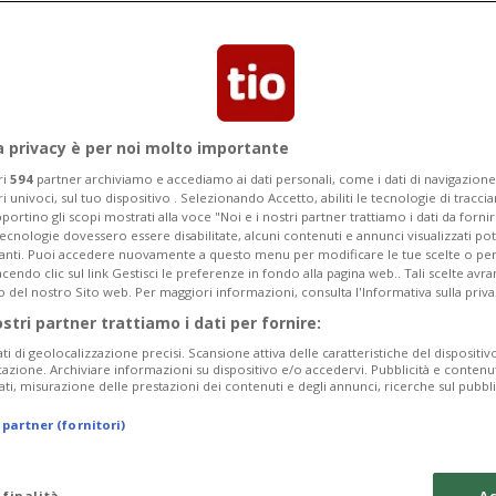
tata PS in Gran Consiglio
a privacy è per noi molto importante
ri
594
partner archiviamo e accediamo ai dati personali, come i dati di navigazione 
ri univoci, sul tuo dispositivo . Selezionando Accetto, abiliti le tecnologie di tracc
portino gli scopi mostrati alla voce "Noi e i nostri partner trattiamo i dati da fornir
tecnologie dovessero essere disabilitate, alcuni contenuti e annunci visualizzati 
vanti. Puoi accedere nuovamente a questo menu per modificare le tue scelte o per
endo clic sul link Gestisci le preferenze in fondo alla pagina web.. Tali scelte avr
o del nostro Sito web. Per maggiori informazioni, consulta l'Informativa sulla priva
ostri partner trattiamo i dati per fornire:
ati di geolocalizzazione precisi. Scansione attiva delle caratteristiche del dispositivo 
icazione. Archiviare informazioni su dispositivo e/o accedervi. Pubblicità e contenu
ati, misurazione delle prestazioni dei contenuti e degli annunci, ricerche sul pubbl
 partner (fornitori)
 finalità
Ac