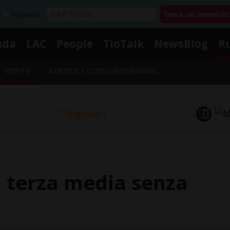
Acquista
nda
LAC
People
TioTalk
NewsBlog
R
OSPITE
AZIENDE TICINESI INFORMANO
Segnalaci
a terza media senza