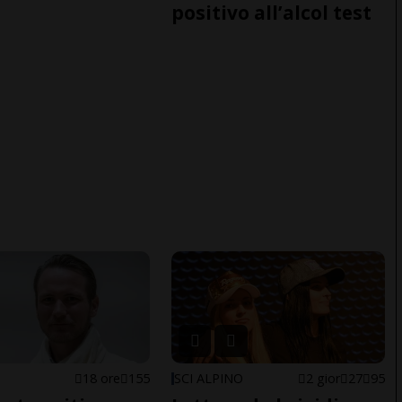
positivo all’alcol test
E
18 ore
155
SCI ALPINO
2 gior
27
95