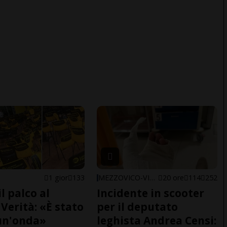
1 gior
133
MEZZOVICO-VIRA
20 ore
114
252
il palco al
Incidente in scooter
Verità: «È stato
per il deputato
un'onda»
leghista Andrea Censi: