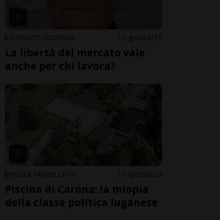
LORENZO ONDERKA
1 gior
4
11
La libertà del mercato vale
anche per chi lavora?
NICOLA MORELLATO
1 gior
6
27
Piscina di Carona: la miopia
della classe politica luganese