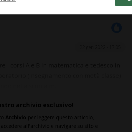
22 gen 2022 - 17:05
re i corsi A e B in matematica e tedesco in
Laboratorio (insegnamento con metà classe).
ando nella scuola m...
ostro archivio esclusivo!
to
Archivio
per leggere questo articolo,
accedere all'archivio e navigare su sito e