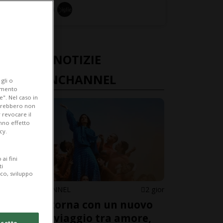
ULTIME NOTIZIE
FASHIONCHANNEL
gli o
iamento
e". Nel caso in
potrebbero non
 revocare il
anno effetto
cy.
ai fini
ti
ico, sviluppo
FASHIONCHANNEL
2 gior
Levante torna con un nuovo
album: il viaggio tra amore,
cetto