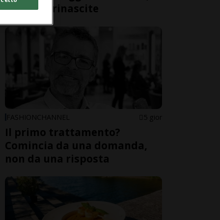
cadute e rinascite
FASHIONCHANNEL
5 gior
Il primo trattamento?
Comincia da una domanda,
non da una risposta