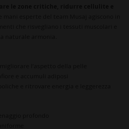
re le zone critiche, ridurre cellulite e
Le mani esperte del team Musaj agiscono in
menti che risvegliano i tessuti muscolari e
sua naturale armonia.
migliorare l’aspetto della pelle
fiore e accumuli adiposi
boliche e ritrovare energia e leggerezza
renaggio profondo
 uniforme