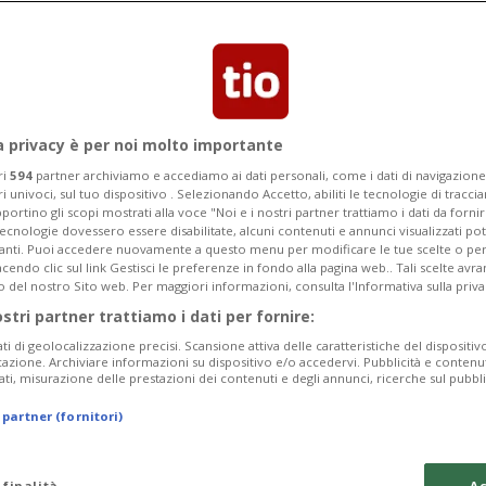
Segnalaci
a privacy è per noi molto importante
Lugano: il Massaggio
ri
594
partner archiviamo e accediamo ai dati personali, come i dati di navigazione 
ri univoci, sul tuo dispositivo . Selezionando Accetto, abiliti le tecnologie di tracc
isveglia corpo e mente
portino gli scopi mostrati alla voce "Noi e i nostri partner trattiamo i dati da fornir
tecnologie dovessero essere disabilitate, alcuni contenuti e annunci visualizzati 
vanti. Puoi accedere nuovamente a questo menu per modificare le tue scelte o per
endo clic sul link Gestisci le preferenze in fondo alla pagina web.. Tali scelte avr
 chiede di rinascere
o del nostro Sito web. Per maggiori informazioni, consulta l'Informativa sulla priva
ostri partner trattiamo i dati per fornire:
ati di geolocalizzazione precisi. Scansione attiva delle caratteristiche del dispositivo 
icazione. Archiviare informazioni su dispositivo e/o accedervi. Pubblicità e contenu
ati, misurazione delle prestazioni dei contenuti e degli annunci, ricerche sul pubbl
 partner (fornitori)
 finalità
Ac