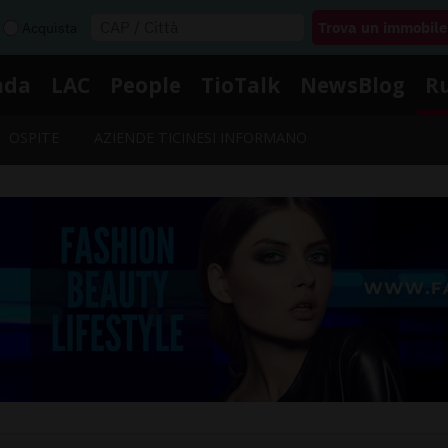
Acquista
nda
LAC
People
TioTalk
NewsBlog
R
OSPITE
AZIENDE TICINESI INFORMANO