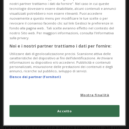
dei casi) e resistente alle cure. Si associa
nostri partner trattiamo i dati da fornire". Nel caso in cui queste
tecnologie dovessero essere disabilitate, alcuni contenuti e annunci
spesso con tiroidite cronica autoimmune e
visualizzati potrebbero non essere rilevanti. Puoi accedere
nuovamente a questo menu per modificare le tue scelte o per
vitiligine, altre due malattie a genesi
revocare il consenso facendo clic sul link Gestisci le preferenze in
fondo alla pagina web.. Tali scelte avranno effetto nel contesto del
autoimmune ossia dove vi è un alterato
nostro Sito web. Per maggiori informazioni, consulta l'Informativa
sulla privacy.
comportamento del proprio sistema
Noi e i nostri partner trattiamo i dati per fornire:
immunitario che porta a danneggiare le
Utilizzare dati di geolocalizzazione precisi. Scansione attiva delle
caratteristiche del dispositivo ai fini dell’identificazione. Archiviare
proprie strutture.
informazioni su dispositivo e/o accedervi. Pubblicità e contenuti
personalizzati, misurazione delle prestazioni dei contenuti e degli
annunci, ricerche sul pubblico, sviluppo di servizi.
LE CAUSE DELL’ALOPECIA AREATA
Elenco dei partner (fornitori)
L’alopecia areata è causata da un
Mostra finalità
infiammazione autoimmune peribulbare
che distrugge il normale ciclo del capello. I
Accetto
capelli infatti normalmente passano da un
periodo di crescita attiva (anagen), ad un