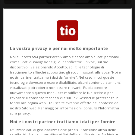
tvbcommunication
14 dic 2024 - 08:00
La vostra privacy è per noi molto importante
Noi e i nostri
594
partner archiviamo e accediamo ai dati personali,
come i dati di navigazione gli o identificatori univoci, sul tuo
dispositivo . Selezionando Accetto, abiliti le tecnologie di
tracciamento affinché supportino gli scopi mostrati alla voce "Noi e i
nostri partner trattiamo i dati da fornire". Nel caso in cui queste
tecnologie dovessero essere disabilitate, alcuni contenuti e annunci
visualizzati potrebbero non essere rilevanti. Puoi accedere
nuovamente a questo menu per modificare le tue scelte o per
revocare il consenso facendo clic sul link Gestisci le preferenze in
fondo alla pagina web.. Tali scelte avranno effetto nel contesto del
MILANO - La seta di Intimissimi, sinonimo
nostro Sito web. Per maggiori informazioni, consulta l'Informativa
sulla privacy.
di lusso e raffinatezza, mantiene
Noi e i nostri partner trattiamo i dati per fornire:
incontrastata la sua posizione di
Utilizzare dati di geolocalizzazione precisi. Scansione attiva delle
caratteristiche del dispositivo ai fini dell’identificazione. Archiviare