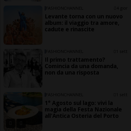
FASHIONCHANNEL
4 gior
Levante torna con un nuovo
album: il viaggio tra amore,
cadute e rinascite
FASHIONCHANNEL
1 sett
Il primo trattamento?
Comincia da una domanda,
non da una risposta
FASHIONCHANNEL
1 sett
1° Agosto sul lago: vivi la
magia della Festa Nazionale
all'Antica Osteria del Porto