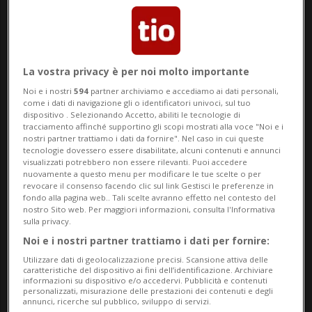
Lenny Kravitz
La vostra privacy è per noi molto importante
Noi e i nostri
594
partner archiviamo e accediamo ai dati personali,
come i dati di navigazione gli o identificatori univoci, sul tuo
07 mag 2023 - 08:00
dispositivo . Selezionando Accetto, abiliti le tecnologie di
tracciamento affinché supportino gli scopi mostrati alla voce "Noi e i
nostri partner trattiamo i dati da fornire". Nel caso in cui queste
tecnologie dovessero essere disabilitate, alcuni contenuti e annunci
visualizzati potrebbero non essere rilevanti. Puoi accedere
nuovamente a questo menu per modificare le tue scelte o per
revocare il consenso facendo clic sul link Gestisci le preferenze in
fondo alla pagina web.. Tali scelte avranno effetto nel contesto del
nostro Sito web. Per maggiori informazioni, consulta l'Informativa
sulla privacy.
Noi e i nostri partner trattiamo i dati per fornire:
Il cantante, cantautore, produttore,
Utilizzare dati di geolocalizzazione precisi. Scansione attiva delle
caratteristiche del dispositivo ai fini dell’identificazione. Archiviare
polistrumentista, attore, designer e
informazioni su dispositivo e/o accedervi. Pubblicità e contenuti
personalizzati, misurazione delle prestazioni dei contenuti e degli
fotografo è l'archetipo dell'uomo
annunci, ricerche sul pubblico, sviluppo di servizi.