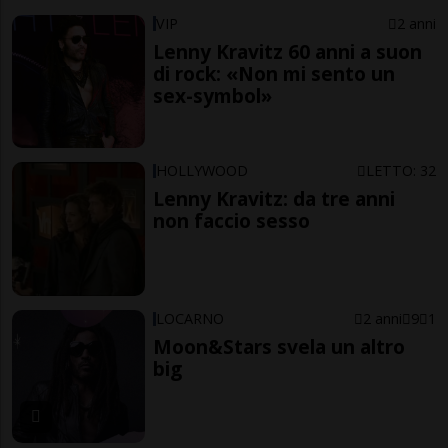
VIP
2 anni
Lenny Kravitz 60 anni a suon
di rock: «Non mi sento un
sex-symbol»
HOLLYWOOD
LETTO: 32
Lenny Kravitz: da tre anni
non faccio sesso
LOCARNO
2 anni
9
1
Moon&Stars svela un altro
big