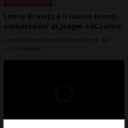
Fashionchannel
Lenny Kravitz é il nuovo brand
ambassador di Jaeger-LeCoultre
Uno dei preminenti musicisti rock del
nostro tempo