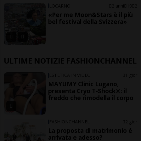
LOCARNO
2 anni
19
2
«Per me Moon&Stars è il più
bel festival della Svizzera»
ULTIME NOTIZIE FASHIONCHANNEL
ESTETICA IN VIDEO
1 gior
MAYUMY Clinic Lugano,
presenta Cryo T-Shock®: il
freddo che rimodella il corpo
FASHIONCHANNEL
2 gior
La proposta di matrimonio é
arrivata e adesso?