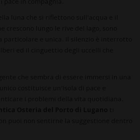
di pace in compagnia.
lla luna che si riflettono sull'acqua e il
 crescono lungo le rive del lago, sono
articolare e unica. Il silenzio è interrotto
alberi ed il cinguettio degli uccelli che
gente che sembra di essere immersi in una
unico costituisce un'isola di pace e
enticare i problemi della vita quotidiana.
ntica Osteria del Porto di Lugano
ti
on puoi non sentirne la suggestione dentro