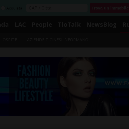
Acquista
nda
LAC
People
TioTalk
NewsBlog
R
OSPITE
AZIENDE TICINESI INFORMANO