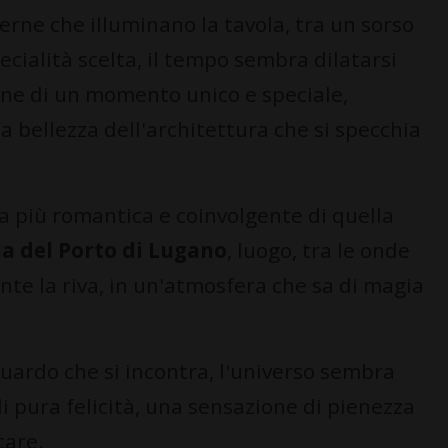
nterne che illuminano la tavola, tra un sorso
pecialità scelta, il tempo sembra dilatarsi
ione di un momento unico e speciale,
la bellezza dell'architettura che si specchia
a più romantica e coinvolgente di quella
ia del Porto di Lugano
, luogo, tra le onde
te la riva, in un'atmosfera che sa di magia
guardo che si incontra, l'universo sembra
i pura felicità, una sensazione di pienezza
care.