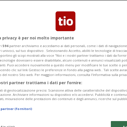
Segnalaci
a privacy è per noi molto importante
ento: pranzo o cena
ri
594
partner archiviamo e accediamo ai dati personali, come i dati di navigazione 
ri univoci, sul tuo dispositivo . Selezionando Accetto, abiliti le tecnologie di tracc
l lago di Lugano
portino gli scopi mostrati alla voce "Noi e i nostri partner trattiamo i dati da fornir
tecnologie dovessero essere disabilitate, alcuni contenuti e annunci visualizzati 
vanti. Puoi accedere nuovamente a questo menu per modificare le tue scelte o per
endo clic sul link Gestisci le preferenze in fondo alla pagina web.. Tali scelte avr
o di Lugano, non c'è niente di meglio
o del nostro Sito web. Per maggiori informazioni, consulta l'Informativa sulla priva
antica durante un pranzo o cena
ostri partner trattiamo i dati per fornire:
ati di geolocalizzazione precisi. Scansione attiva delle caratteristiche del dispositivo 
icazione. Archiviare informazioni su dispositivo e/o accedervi. Pubblicità e contenu
ati, misurazione delle prestazioni dei contenuti e degli annunci, ricerche sul pubbl
 partner (fornitori)
 finalità
Ac