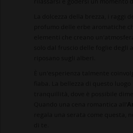
rilassarsi e godersi un momento 
La dolcezza della brezza, i raggi de
profumo delle erbe aromatiche che
elementi che creano un'atmosfera p
solo dal fruscio delle foglie degli 
riposano sugli alberi.
È un'esperienza talmente coinvol
fiaba. La bellezza di questo luogo 
tranquillità, dove è possibile dim
Quando una cena romantica all’
A
regala una serata come questa, n
di te.