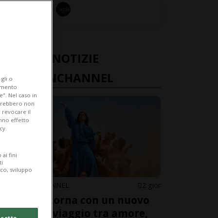
ULTIME NOTIZIE
FASHIONCHANNEL
gli o
iamento
e". Nel caso in
potrebbero non
 revocare il
anno effetto
cy.
ai fini
ti
ico, sviluppo
FASHIONCHANNEL
2 gior
Levante torna con un nuovo
album: il viaggio tra amore,
cetto