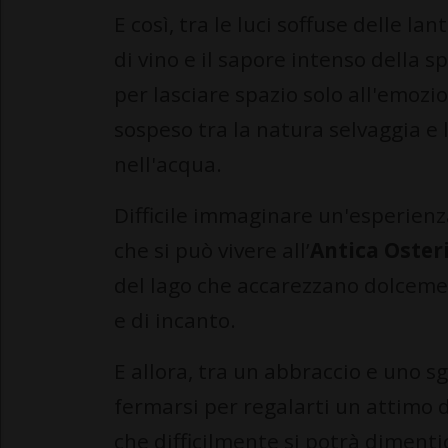
E così, tra le luci soffuse delle la
di vino e il sapore intenso della s
per lasciare spazio solo all'emoz
sospeso tra la natura selvaggia e 
nell'acqua.
Difficile immaginare un'esperienz
che si può vivere all’
Antica Oster
del lago che accarezzano dolcemen
e di incanto.
E allora, tra un abbraccio e uno s
fermarsi per regalarti un attimo d
che difficilmente si potrà dimenti