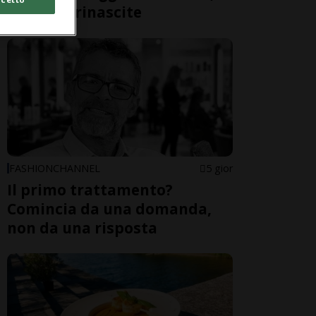
cadute e rinascite
FASHIONCHANNEL
5 gior
Il primo trattamento?
Comincia da una domanda,
non da una risposta