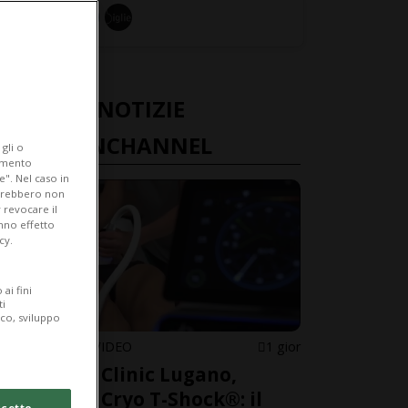
ULTIME NOTIZIE
FASHIONCHANNEL
gli o
iamento
e". Nel caso in
potrebbero non
 revocare il
anno effetto
cy.
ai fini
ti
ico, sviluppo
ESTETICA IN VIDEO
1 gior
MAYUMY Clinic Lugano,
presenta Cryo T-Shock®: il
cetto