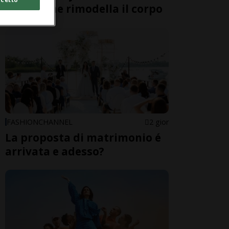
freddo che rimodella il corpo
FASHIONCHANNEL
2 gior
La proposta di matrimonio é
arrivata e adesso?