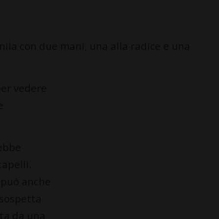
enila con due mani, una alla radice e una
per vedere
e
rebbe
apelli.
o può anche
 sospetta
ata da una