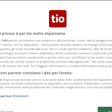
Segnalaci
a privacy è per noi molto importante
zzati: cosa sono e
ri
594
partner archiviamo e accediamo ai dati personali, come i dati di navigazione 
ri univoci, sul tuo dispositivo . Selezionando Accetto, abiliti le tecnologie di tracc
nzione
portino gli scopi mostrati alla voce "Noi e i nostri partner trattiamo i dati da fornir
tecnologie dovessero essere disabilitate, alcuni contenuti e annunci visualizzati 
vanti. Puoi accedere nuovamente a questo menu per modificare le tue scelte o per
endo clic sul link Gestisci le preferenze in fondo alla pagina web.. Tali scelte avr
 a tua disposizione per aiutare i tuoi
o del nostro Sito web. Per maggiori informazioni, consulta l'Informativa sulla priva
ostri partner trattiamo i dati per fornire:
ati di geolocalizzazione precisi. Scansione attiva delle caratteristiche del dispositivo 
icazione. Archiviare informazioni su dispositivo e/o accedervi. Pubblicità e contenu
ati, misurazione delle prestazioni dei contenuti e degli annunci, ricerche sul pubbl
 partner (fornitori)
 finalità
Ac