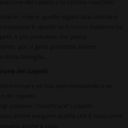
zazione dei capelli e la calvizie maschile.
tario, invece, quello legato alla calvizie è
 cromosoma X: quindi se il nonno materno ha
pelli, è più probabile che possa
ente, poi, il gene potrebbe essere
 della famiglia.
ione dei capelli
r determinare se stai sperimentando o se
 dei capelli.
i possono “classificare” i capelli
ssono anche eseguire quello che è noto come
i provare anche a casa.