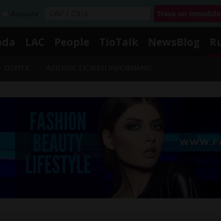
Acquista
nda
LAC
People
TioTalk
NewsBlog
R
OSPITE
AZIENDE TICINESI INFORMANO