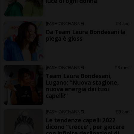
luce di ogni donna
FASHIONCHANNEL
4 anni
Da Team Laura Bondesani la
piega è gloss
FASHIONCHANNEL
9 mesi
Team Laura Bondesani,
Lugano: “Nuova stagione,
nuova energia dai tuoi
capelli!”
FASHIONCHANNEL
3 anni
Le tendenze capelli 2022
dicono “trecce”, per giocare
con infinite declinazioni di