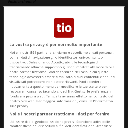
Fashionchannel
07 apr 2022 - 07:00
La vostra privacy è per noi molto importante
Noi e i nostri
594
partner archiviamo e accediamo ai dati personali,
come i dati di navigazione gli o identificatori univoci, sul tuo
dispositivo . Selezionando Accetto, abiliti le tecnologie di
tracciamento affinché supportino gli scopi mostrati alla voce "Noi e i
nostri partner trattiamo i dati da fornire". Nel caso in cui queste
tecnologie dovessero essere disabilitate, alcuni contenuti e annunci
visualizzati potrebbero non essere rilevanti. Puoi accedere
nuovamente a questo menu per modificare le tue scelte o per
revocare il consenso facendo clic sul link Gestisci le preferenze in
LUGANO - Il taglio medio della
nuova
fondo alla pagina web.. Tali scelte avranno effetto nel contesto del
nostro Sito web. Per maggiori informazioni, consulta l'Informativa
collezione Team
Laura
sulla privacy.
Bondesani
trasmette tutto il fascino e
Noi e i nostri partner trattiamo i dati per fornire:
Utilizzare dati di geolocalizzazione precisi. Scansione attiva delle
l’eleganza Made in Italy.
caratteristiche del dispositivo ai fini dell’identificazione. Archiviare