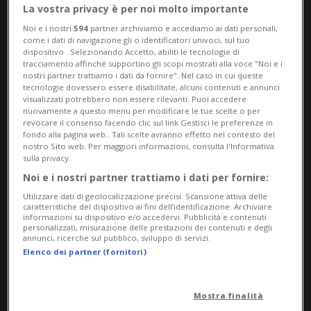
La vostra privacy è per noi molto importante
fashionchannel.ch
Noi e i nostri
594
partner archiviamo e accediamo ai dati personali,
come i dati di navigazione gli o identificatori univoci, sul tuo
dispositivo . Selezionando Accetto, abiliti le tecnologie di
tracciamento affinché supportino gli scopi mostrati alla voce "Noi e i
nostri partner trattiamo i dati da fornire". Nel caso in cui queste
tecnologie dovessero essere disabilitate, alcuni contenuti e annunci
visualizzati potrebbero non essere rilevanti. Puoi accedere
25 gen 2022 - 11:13
nuovamente a questo menu per modificare le tue scelte o per
revocare il consenso facendo clic sul link Gestisci le preferenze in
fondo alla pagina web.. Tali scelte avranno effetto nel contesto del
nostro Sito web. Per maggiori informazioni, consulta l'Informativa
sulla privacy.
Noi e i nostri partner trattiamo i dati per fornire:
Utilizzare dati di geolocalizzazione precisi. Scansione attiva delle
caratteristiche del dispositivo ai fini dell’identificazione. Archiviare
informazioni su dispositivo e/o accedervi. Pubblicità e contenuti
personalizzati, misurazione delle prestazioni dei contenuti e degli
annunci, ricerche sul pubblico, sviluppo di servizi.
BARBENGO - Il primo compleanno del tuo
Elenco dei partner (fornitori)
baby festeggiato in maniera particolare.
Ne abbiamo parlato con Michelle
Mostra finalità