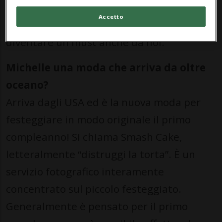
Frischkopf (www.mfphotography.art), che
Accetto
ci spiega il perché questa moda può
diventare un must anche da noi.
Michelle una moda che arriva da oltre
oceano?
Arriva dagli USA ed è la nuova moda per
festeggiare in modo originale il primo
compleanno! Si chiama Smash Cake,
letteralmente “distruggi la torta”. È un
servizio fotografico interamente
concentrato sul piccolo festeggiato.
Generalmente è pensato per il primo