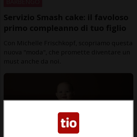
BARBENGO
Servizio Smash cake: il favoloso
primo compleanno di tuo figlio
Con Michelle Frischkopf, scopriamo questa
nuova "moda", che promette diventare un
must anche da noi.