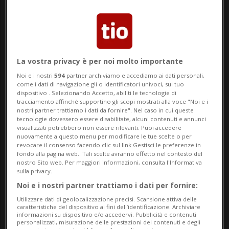
Choice Health Wellness Spa
La vostra privacy è per noi molto importante
Noi e i nostri
594
partner archiviamo e accediamo ai dati personali,
18 dic 2021 - 06:00
come i dati di navigazione gli o identificatori univoci, sul tuo
dispositivo . Selezionando Accetto, abiliti le tecnologie di
tracciamento affinché supportino gli scopi mostrati alla voce "Noi e i
nostri partner trattiamo i dati da fornire". Nel caso in cui queste
tecnologie dovessero essere disabilitate, alcuni contenuti e annunci
visualizzati potrebbero non essere rilevanti. Puoi accedere
nuovamente a questo menu per modificare le tue scelte o per
revocare il consenso facendo clic sul link Gestisci le preferenze in
fondo alla pagina web.. Tali scelte avranno effetto nel contesto del
nostro Sito web. Per maggiori informazioni, consulta l'Informativa
sulla privacy.
Noi e i nostri partner trattiamo i dati per fornire:
Ecco come scoprire e regalare
Utilizzare dati di geolocalizzazione precisi. Scansione attiva delle
sensazioni uniche con il rituale
caratteristiche del dispositivo ai fini dell’identificazione. Archiviare
informazioni su dispositivo e/o accedervi. Pubblicità e contenuti
Chocolate Experience.
personalizzati, misurazione delle prestazioni dei contenuti e degli