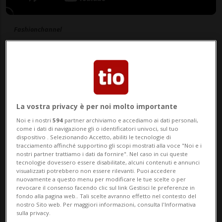
Fashionchannel
29 set 2021 - 08:37
La vostra privacy è per noi molto importante
Noi e i nostri
594
partner archiviamo e accediamo ai dati personali,
come i dati di navigazione gli o identificatori univoci, sul tuo
dispositivo . Selezionando Accetto, abiliti le tecnologie di
tracciamento affinché supportino gli scopi mostrati alla voce "Noi e i
nostri partner trattiamo i dati da fornire". Nel caso in cui queste
tecnologie dovessero essere disabilitate, alcuni contenuti e annunci
visualizzati potrebbero non essere rilevanti. Puoi accedere
nuovamente a questo menu per modificare le tue scelte o per
Stefania ci racconti come hai iniziato
revocare il consenso facendo clic sul link Gestisci le preferenze in
fondo alla pagina web.. Tali scelte avranno effetto nel contesto del
ad andare in bici?
nostro Sito web. Per maggiori informazioni, consulta l'Informativa
sulla privacy.