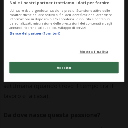
Noi e i nostri partner trattiamo i dati per fornire:
Ho iniziato ad andare in bicicletta da
Utilizzare dati di geolocalizzazione precisi. Scansione attiva delle
bambina, ho ripreso quando i miei figli
caratteristiche del dispositivo ai fini dell’identificazione. Archiviare
informazioni su dispositivo e/o accedervi. Pubblicità e contenuti
personalizzati, misurazione delle prestazioni dei contenuti e degli
sono cresciuti e hanno a loro volta iniziato
annunci, ricerche sul pubblico, sviluppo di servizi.
Elenco dei partner (fornitori)
a pedalare. Avevo una mtb che ho
utilizzato circa un anno per poi passare
Mostra finalità
nel 2014 alla bici da corsa. Ed è stato
subito amore! Dal 2014 non ho più smesso
Accetto
e salgo in sella tutt’ora almeno 4/5 volte a
settimana (quando trovo il tempo tra il
lavoro e la casa).
Da dove nasce questa passione?