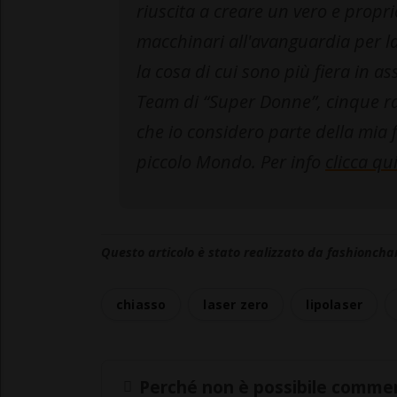
riuscita a creare un vero e propr
macchinari all'avanguardia per la
la cosa di cui sono più fiera in a
Team di “Super Donne”, cinque r
che io considero parte della mia f
piccolo Mondo. Per info
clicca qu
Questo articolo è stato realizzato da fashioncha
chiasso
laser zero
lipolaser
Perché non è possibile commen