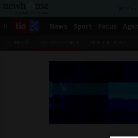
Affitta
News
Sport
Focus
Age
MOBILITÀ
FASHIONCHANNEL
PERSI E RITROVATI