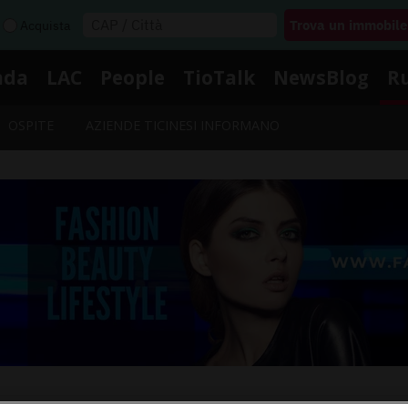
Acquista
nda
LAC
People
TioTalk
NewsBlog
R
OSPITE
AZIENDE TICINESI INFORMANO