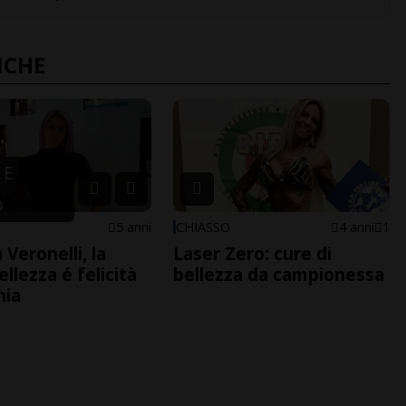
NCHE
 E
O
5 anni
CHIASSO
4 anni
1
 Veronelli, la
Laser Zero: cure di
llezza é felicità
bellezza da campionessa
nia