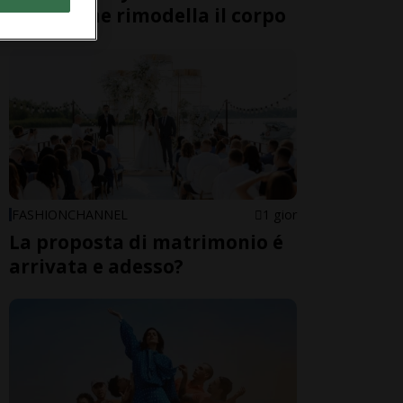
freddo che rimodella il corpo
FASHIONCHANNEL
1 gior
La proposta di matrimonio é
arrivata e adesso?