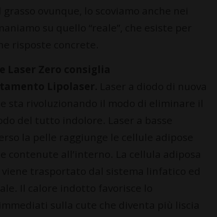
il grasso ovunque, lo scoviamo anche nei
maniamo su quello “reale”, che esiste per
ne risposte concrete.
e Laser Zero consiglia
ttamento Lipolaser.
Laser a diodo di nuova
 sta rivoluzionando il modo di eliminare il
odo del tutto indolore. Laser a basse
so la pelle raggiunge le cellule adipose
e contenute all’interno. La cellula adiposa
o viene trasportato dal sistema linfatico ed
le. Il calore indotto favorisce lo
 immediati sulla cute che diventa più liscia