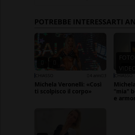
POTREBBE INTERESSARTI A
FOTO
VIDE
CHIASSO
4 anni
3
CHIASSO
Michela Veronelli: «Così
Michela
ti scolpisco il corpo»
"mia" be
e armo