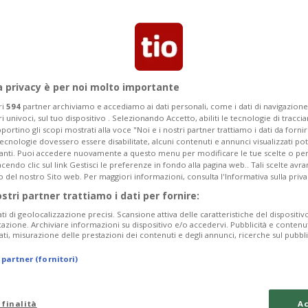
Segnalaci
a privacy è per noi molto importante
lezza inizia dal
ri
594
partner archiviamo e accediamo ai dati personali, come i dati di navigazione 
ri univoci, sul tuo dispositivo . Selezionando Accetto, abiliti le tecnologie di tracc
portino gli scopi mostrati alla voce "Noi e i nostri partner trattiamo i dati da fornir
tecnologie dovessero essere disabilitate, alcuni contenuti e annunci visualizzati 
vanti. Puoi accedere nuovamente a questo menu per modificare le tue scelte o per
endo clic sul link Gestisci le preferenze in fondo alla pagina web.. Tali scelte avr
 Zero a Chiasso, scopriamo le
o del nostro Sito web. Per maggiori informazioni, consulta l'Informativa sulla priva
ostri partner trattiamo i dati per fornire:
o.
ati di geolocalizzazione precisi. Scansione attiva delle caratteristiche del dispositivo 
icazione. Archiviare informazioni su dispositivo e/o accedervi. Pubblicità e contenu
ati, misurazione delle prestazioni dei contenuti e degli annunci, ricerche sul pubbl
 partner (fornitori)
 finalità
Ac