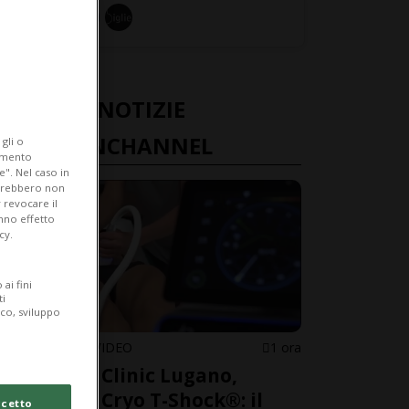
ULTIME NOTIZIE
FASHIONCHANNEL
gli o
iamento
e". Nel caso in
potrebbero non
 revocare il
anno effetto
cy.
ai fini
ti
ico, sviluppo
ESTETICA IN VIDEO
1 ora
MAYUMY Clinic Lugano,
presenta Cryo T-Shock®: il
cetto