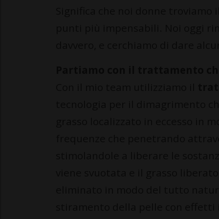
Significa che noi donne troviamo 
punti più impensabili. Noi oggi ri
davvero, e cerchiamo di dare alcu
Partiamo con il trattamento ch
Con il mio team utilizziamo il
tra
tecnologia per il dimagrimento che
grasso localizzato in eccesso in m
frequenze che penetrando attraver
stimolandole a liberare le sostanz
viene svuotata e il grasso liberat
eliminato in modo del tutto natura
stiramento della pelle con effetti