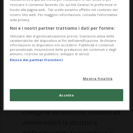
revocare il consenso facendo clic sul link Gestisci le preferenze in
bloccare i radicali liberi
responsabili
fondo alla pagina web.. Tali scelte avranno effetto nel contesto del
nostro Sito web. Per maggiori informazioni, consulta l'Informativa
dell’invecchiamento della pelle, causato
sulla privacy.
Noi e i nostri partner trattiamo i dati per fornire:
dall’ossidazione cellulare.
Utilizzare dati di geolocalizzazione precisi. Scansione attiva delle
caratteristiche del dispositivo ai fini dell’identificazione. Archiviare
La loro funzione nel dettaglio è
informazioni su dispositivo e/o accedervi. Pubblicità e contenuti
personalizzati, misurazione delle prestazioni dei contenuti e degli
annunci, ricerche sul pubblico, sviluppo di servizi.
VITAMINA A
- questo tipo di
Elenco dei partner (fornitori)
vitamina contiene un numero di
Mostra finalità
molecole direttamente riconducibili
al retinolo, le cui funzioni sono
Accetto
quelle di stimolare la sintesi di
collagene ed elastina. Aiutano ad
ammorbidire la struttura
dell’epidermide favorendone il