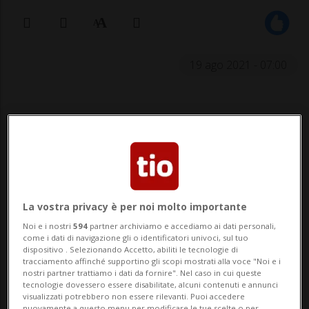
19 ago 2021 - 07:00
Come ci spiega la nostra
professionista Leila Fedulov
(Farmacia Bernasconi a Bironico), i
benefici sono considerevoli
La vostra privacy è per noi molto importante
Noi e i nostri
594
partner archiviamo e accediamo ai dati personali,
BIRONICO - Sono quattro le vitamine più
come i dati di navigazione gli o identificatori univoci, sul tuo
dispositivo . Selezionando Accetto, abiliti le tecnologie di
importanti della pelle: la A, la C, la D e la E.
tracciamento affinché supportino gli scopi mostrati alla voce "Noi e i
nostri partner trattiamo i dati da fornire". Nel caso in cui queste
Una delle particolarita è che fungono da
tecnologie dovessero essere disabilitate, alcuni contenuti e annunci
visualizzati potrebbero non essere rilevanti. Puoi accedere
antiossidanti, e la loro funzione è di
nuovamente a questo menu per modificare le tue scelte o per