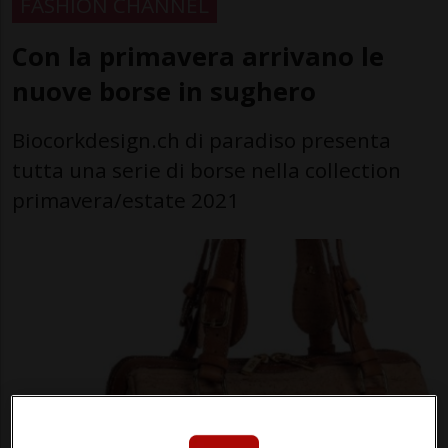
FASHION CHANNEL
Con la primavera arrivano le
nuove borse in sughero
Biocorkdesign.ch di paradiso presenta
tutta una serie di borse nella collection
primavera/estate 2021