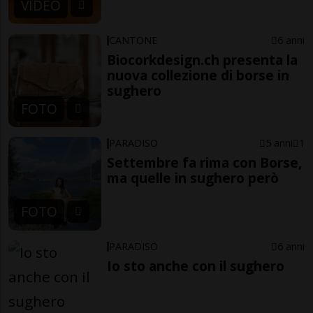
VIDEO
CANTONE
6 anni
Biocorkdesign.ch presenta la
nuova collezione di borse in
sughero
FOTO
PARADISO
5 anni
1
Settembre fa rima con Borse,
ma quelle in sughero però
FOTO
PARADISO
6 anni
Io sto anche con il sughero