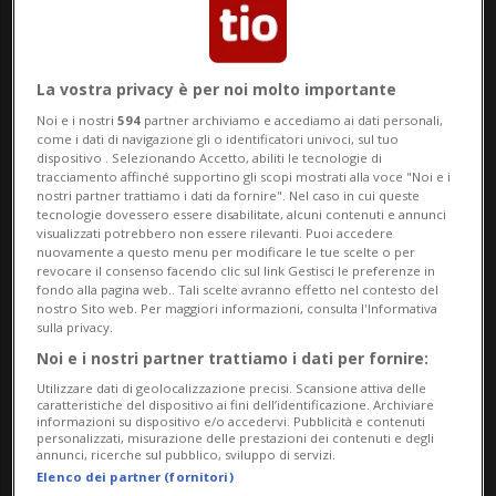
foto Biocorkdesign.ch
La vostra privacy è per noi molto importante
Noi e i nostri
594
partner archiviamo e accediamo ai dati personali,
come i dati di navigazione gli o identificatori univoci, sul tuo
dispositivo . Selezionando Accetto, abiliti le tecnologie di
23 feb 2021 - 08:00
tracciamento affinché supportino gli scopi mostrati alla voce "Noi e i
nostri partner trattiamo i dati da fornire". Nel caso in cui queste
tecnologie dovessero essere disabilitate, alcuni contenuti e annunci
visualizzati potrebbero non essere rilevanti. Puoi accedere
nuovamente a questo menu per modificare le tue scelte o per
revocare il consenso facendo clic sul link Gestisci le preferenze in
fondo alla pagina web.. Tali scelte avranno effetto nel contesto del
nostro Sito web. Per maggiori informazioni, consulta l'Informativa
sulla privacy.
Noi e i nostri partner trattiamo i dati per fornire:
Utilizzare dati di geolocalizzazione precisi. Scansione attiva delle
LUGANO - LUGANO – Come diceva lo
caratteristiche del dispositivo ai fini dell’identificazione. Archiviare
informazioni su dispositivo e/o accedervi. Pubblicità e contenuti
scrittore Fabrizio Caramagna, “Adoro la
personalizzati, misurazione delle prestazioni dei contenuti e degli
annunci, ricerche sul pubblico, sviluppo di servizi.
primavera: mi insegna di nuovo il passo
Elenco dei partner (fornitori)