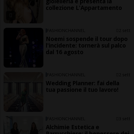
gioielleria e presenta la
collezione L'Appartamento
FASHIONCHANNEL
2 sett
Noemi sospende il tour dopo
l'incidente: tornerà sul palco
dal 16 agosto
FASHIONCHANNEL
2 sett
Wedding Planner: fai della
tua passione il tuo lavoro!
FASHIONCHANNEL
3 sett
Alchimie Estetica e
Parrucchiere: il benessere dei