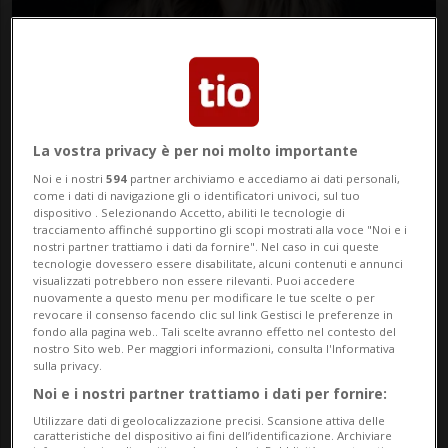
Fashionchannel
La vostra privacy è per noi molto importante
Noi e i nostri
594
partner archiviamo e accediamo ai dati personali,
26 dic 2019 - 07:00
come i dati di navigazione gli o identificatori univoci, sul tuo
dispositivo . Selezionando Accetto, abiliti le tecnologie di
tracciamento affinché supportino gli scopi mostrati alla voce "Noi e i
nostri partner trattiamo i dati da fornire". Nel caso in cui queste
LUGANO - La
nuova collezione CdB –
tecnologie dovessero essere disabilitate, alcuni contenuti e annunci
visualizzati potrebbero non essere rilevanti. Puoi accedere
Back to The Real
– propone
tagli lunghi
nuovamente a questo menu per modificare le tue scelte o per
revocare il consenso facendo clic sul link Gestisci le preferenze in
invernali
capaci di sorprendere e regalare
fondo alla pagina web.. Tali scelte avranno effetto nel contesto del
nostro Sito web. Per maggiori informazioni, consulta l'Informativa
a tutte le donne quel tocco di unicità che
sulla privacy.
le renda insostituibili.
Noi e i nostri partner trattiamo i dati per fornire:
Utilizzare dati di geolocalizzazione precisi. Scansione attiva delle
caratteristiche del dispositivo ai fini dell’identificazione. Archiviare
Se sei una fan delle chiome XXL e sogni un