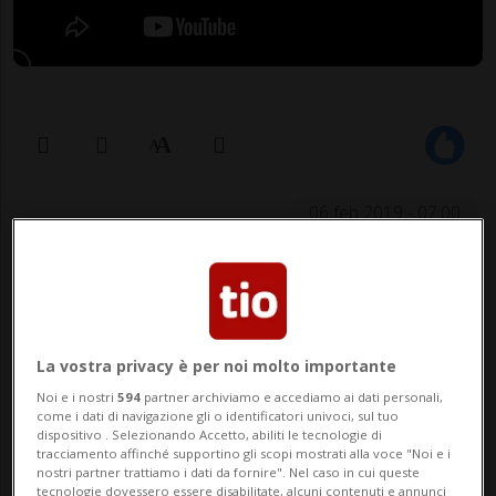
06 feb 2019 - 07:00
LUGANO - Ben ritrovati in questo finale di
La vostra privacy è per noi molto importante
inverno. Alla primavera manca ancora un
Noi e i nostri
594
partner archiviamo e accediamo ai dati personali,
po’ di tempo, ma è adesso che si inizia a
come i dati di navigazione gli o identificatori univoci, sul tuo
dispositivo . Selezionando Accetto, abiliti le tecnologie di
pianificare l’attività fisica per quando le
tracciamento affinché supportino gli scopi mostrati alla voce "Noi e i
nostri partner trattiamo i dati da fornire". Nel caso in cui queste
giornate saranno più lunghe e splenderà il
tecnologie dovessero essere disabilitate, alcuni contenuti e annunci