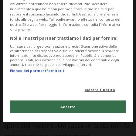
visualizzati potrebbero non essere rilevanti. Puoi accedere
sole. Diciamolo lo sport ci libera la mente.
nuovamente a questo menu per modificare le tue scelte o per
revocare il consenso facendo clic sul link Gestisci le preferenze in
Ma chiediamoci anche se chi soffre di
fondo alla pagina web.. Tali scelte avranno effetto nel contesto del
nostro Sito web. Per maggiori informazioni, consulta l'Informativa
problematiche di capelli può praticare
sulla privacy.
Noi e i nostri partner trattiamo i dati per fornire:
ogni tipo di sport.
Utilizzare dati di geolocalizzazione precisi. Scansione attiva delle
caratteristiche del dispositivo ai fini dell’identificazione. Archiviare
informazioni su dispositivo e/o accedervi. Pubblicità e contenuti
Pensiamo ad esempio al nuoto dove per
personalizzati, misurazione delle prestazioni dei contenuti e degli
annunci, ricerche sul pubblico, sviluppo di servizi.
diverso tempo i capelli restano bagnati o
Elenco dei partner (fornitori)
al calcio dove tra sudore, fango e magari
Mostra finalità
qualche strattonata degli avversari i
capelli non sono certo trattati benissimo.
Accetto
E lo stesso discorso vale per chi pratica gli
sport del motore. Un casco in testa non fa