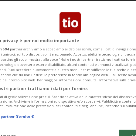
Segnalaci
a privacy è per noi molto importante
ri
594
partner archiviamo e accediamo ai dati personali, come i dati di navigazione 
ri univoci, sul tuo dispositivo . Selezionando Accetto, abiliti le tecnologie di tracc
gica e come possiamo
portino gli scopi mostrati alla voce "Noi e i nostri partner trattiamo i dati da fornir
tecnologie dovessero essere disabilitate, alcuni contenuti e annunci visualizzati 
vanti. Puoi accedere nuovamente a questo menu per modificare le tue scelte o per
endo clic sul link Gestisci le preferenze in fondo alla pagina web.. Tali scelte avr
o del nostro Sito web. Per maggiori informazioni, consulta l'Informativa sulla priva
ostri partner trattiamo i dati per fornire:
ati di geolocalizzazione precisi. Scansione attiva delle caratteristiche del dispositivo 
icazione. Archiviare informazioni su dispositivo e/o accedervi. Pubblicità e contenu
ati, misurazione delle prestazioni dei contenuti e degli annunci, ricerche sul pubbl
 partner (fornitori)
 finalità
Ac