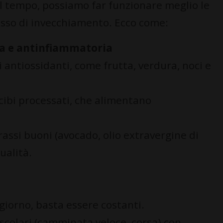
l tempo, possiamo far funzionare meglio le
cesso di invecchiamento. Ecco come:
ta e antinfiammatoria
di antiossidanti, come frutta, verdura, noci e
e cibi processati, che alimentano
rassi buoni (avocado, olio extravergine di
ualità.
 giorno, basta essere costanti.
scolari (camminata veloce, corsa) con