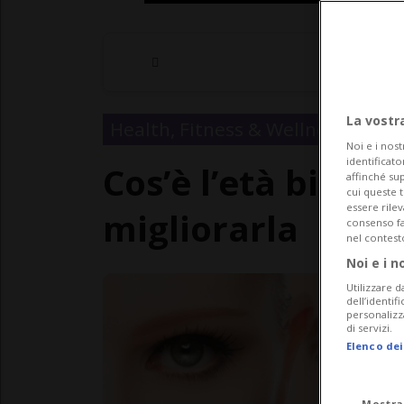
La vostr
Health, Fitness & Wellness
Noi e i nost
identificato
Cos’è l’età biolo
affinché sup
cui queste 
essere rile
migliorarla
consenso fac
nel contest
Noi e i n
Utilizzare d
dell’identif
personalizz
di servizi.
Elenco dei
Mostra