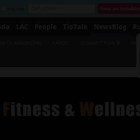
Acquista
nda
LAC
People
TioTalk
NewsBlog
R
ERITÀ IMMOBILIARI
TARGET
LUGANO'S PLAN ₿
VAL