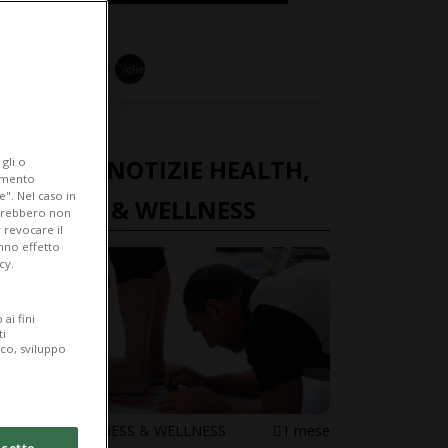
ULTIME NOTIZIE HEALTH,
gli o
iamento
e". Nel caso in
FITNESS & WELLNESS
potrebbero non
 revocare il
anno effetto
cy.
ai fini
ti
ico, sviluppo
HEALTH, FITNESS & WELLNESS
1 mese
cetto