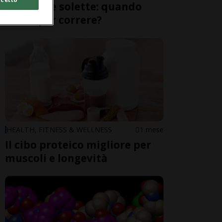
Plantari e solette: quando
usarli per correre?
HEALTH, FITNESS & WELLNESS
1 mese
Il cibo proteico migliore per
muscoli e longevità