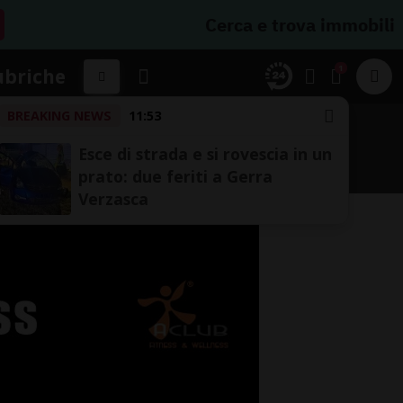
Cerca e trova immobili
1
ubriche
BREAKING NEWS
11:53
UTE E FRONTIERE
TICINO TOP
Esce di strada e si rovescia in un
prato: due feriti a Gerra
Verzasca