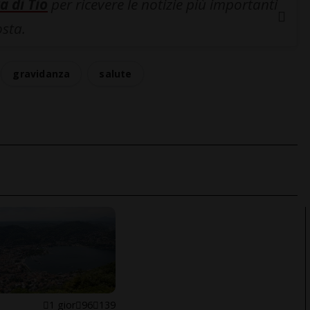
a di Tio
per ricevere le notizie più importanti
osta.
gravidanza
salute
1 gior
96
139