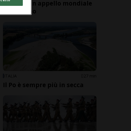
bomba, un appello mondiale
al disarmo
ITALIA
27 min
Il Po è sempre più in secca