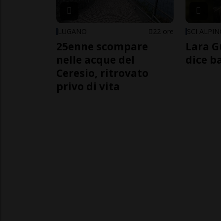
LUGANO
22 ore
SCI ALPI
25enne scompare
Lara G
nelle acque del
dice b
Ceresio, ritrovato
privo di vita