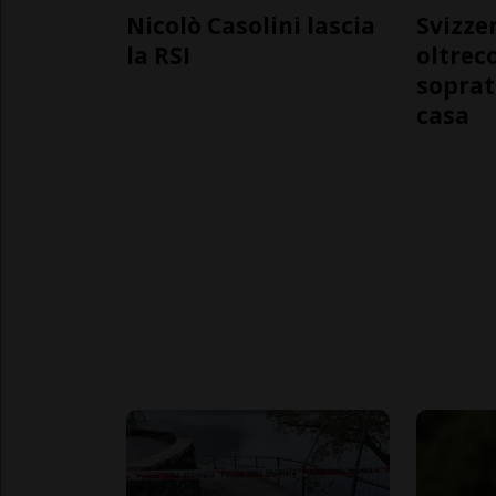
Nicolò Casolini lascia
Svizzer
la RSI
oltrec
soprat
casa