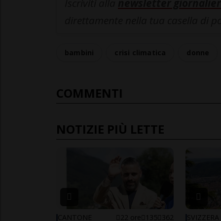
Iscriviti alla
newsletter giornalier
direttamente nella tua casella di p
bambini
crisi climatica
donne
COMMENTI
NOTIZIE PIÙ LETTE
CANTONE
22 ore
135
362
SVIZZERA