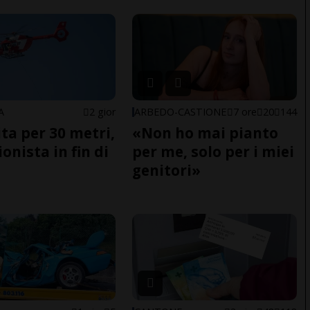
A
2 gior
ARBEDO-CASTIONE
7 ore
20
144
ita per 30 metri,
«Non ho mai pianto
onista in fin di
per me, solo per i miei
genitori»