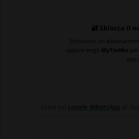
vista dei negoziati della Co...
🔐 Sblocca il n
Sottoscrivi un abbonamen
oppure scegli
MyTioAbo
per 
app 
Entra nel
canale WhatsApp
di Tic