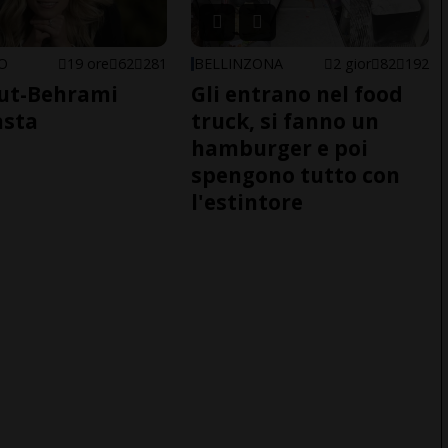
NO
19 ore
62
281
BELLINZONA
2 gior
82
192
ut-Behrami
Gli entrano nel food
asta
truck, si fanno un
hamburger e poi
spengono tutto con
l'estintore