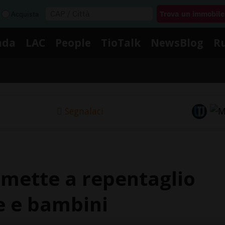
Acquista
nda
LAC
People
TioTalk
NewsBlog
R
Segnalaci
a mette a repentaglio
e e bambini