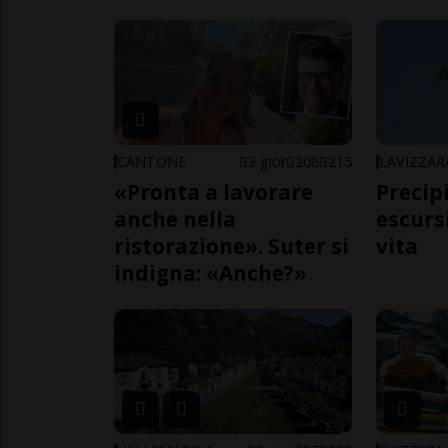
CANTONE
3 gior
208
215
LAVIZZAR
«Pronta a lavorare
Precip
anche nella
escursi
ristorazione». Suter si
vita
indigna: «Anche?»