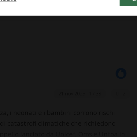
21 nov 2023 - 17:38
2
a, i neonati e i bambini corrono rischi
 di catastrofi climatiche che richiedono
ppello lanciato da Unicef, Oms e Unfpa in