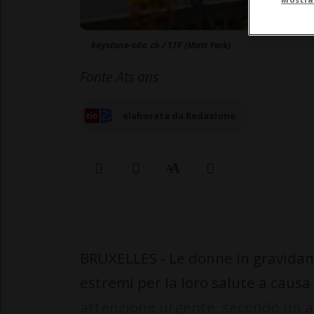
keystone-sda.ch / STF (Matt York)
Fonte Ats ans
elaborata da Redazione
BRUXELLES - Le donne in gravidanz
estremi per la loro salute a causa
attenzione urgente, secondo un a