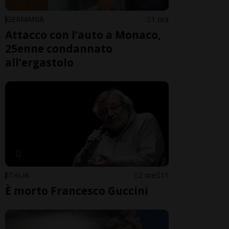
GERMANIA
1 ora
Attacco con l’auto a Monaco,
25enne condannato
all’ergastolo
ITALIA
2 ore
11
È morto Francesco Guccini