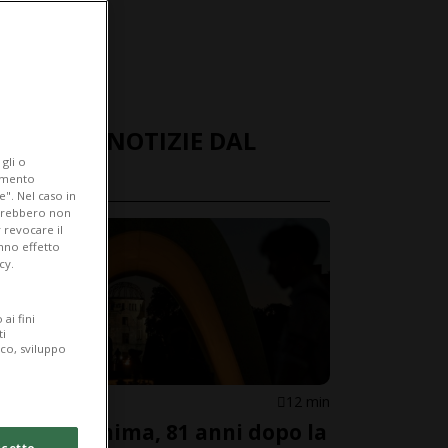
ULTIME NOTIZIE DAL
gli o
MONDO
iamento
e". Nel caso in
potrebbero non
 revocare il
anno effetto
cy.
ai fini
ti
ico, sviluppo
GIAPPONE
12 min
Da Hiroshima, 81 anni dopo la
cetto