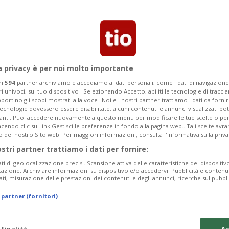
danni possono iniziare già nel grembo
ioni legate alla gravidanza
a privacy è per noi molto importante
ri
594
partner archiviamo e accediamo ai dati personali, come i dati di navigazione 
ri univoci, sul tuo dispositivo . Selezionando Accetto, abiliti le tecnologie di tracc
portino gli scopi mostrati alla voce "Noi e i nostri partner trattiamo i dati da fornir
tecnologie dovessero essere disabilitate, alcuni contenuti e annunci visualizzati 
vanti. Puoi accedere nuovamente a questo menu per modificare le tue scelte o per
endo clic sul link Gestisci le preferenze in fondo alla pagina web.. Tali scelte avr
o del nostro Sito web. Per maggiori informazioni, consulta l'Informativa sulla priva
ostri partner trattiamo i dati per fornire:
ati di geolocalizzazione precisi. Scansione attiva delle caratteristiche del dispositivo 
icazione. Archiviare informazioni su dispositivo e/o accedervi. Pubblicità e contenu
ati, misurazione delle prestazioni dei contenuti e degli annunci, ricerche sul pubbl
 partner (fornitori)
 finalità
Ac