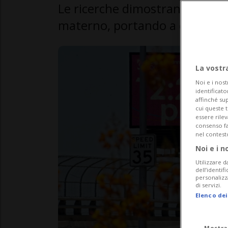
Le ricerche dimostrano che i 
materno, portando a complicaz
La vostr
Noi e i nost
identificato
affinché sup
cui queste 
essere rile
consenso fac
nel contest
Noi e i n
Utilizzare d
dell’identif
personalizz
di servizi.
Elenco dei
Mostra