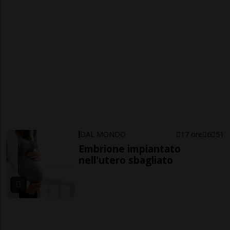
DAL MONDO
17 ore
6
51
Embrione impiantato
nell'utero sbagliato