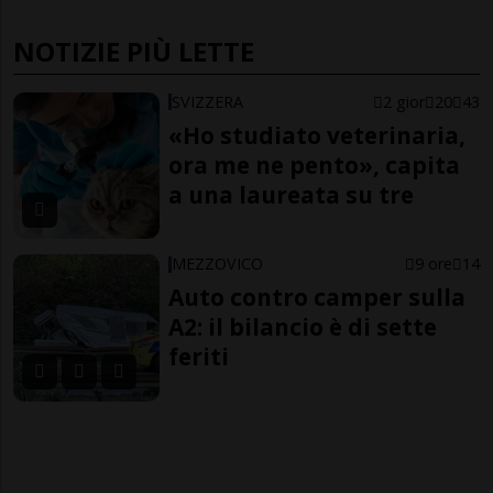
NOTIZIE PIÙ LETTE
SVIZZERA
2 gior
20
43
«Ho studiato veterinaria,
ora me ne pento», capita
a una laureata su tre
MEZZOVICO
9 ore
14
Auto contro camper sulla
A2: il bilancio è di sette
feriti