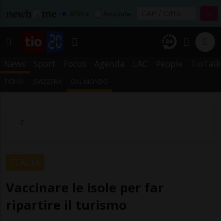
Affitta
Acquista
News
Sport
Focus
Agenda
LAC
People
TioTalk
TICINO
SVIZZERA
DAL MONDO
ITALIA
Vaccinare le isole per far
ripartire il turismo