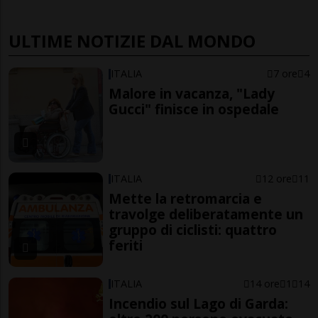
ULTIME NOTIZIE DAL MONDO
ITALIA
7 ore
4
Malore in vacanza, "Lady
Gucci" finisce in ospedale
ITALIA
12 ore
11
Mette la retromarcia e
travolge deliberatamente un
gruppo di ciclisti: quattro
feriti
ITALIA
14 ore
1
14
Incendio sul Lago di Garda: