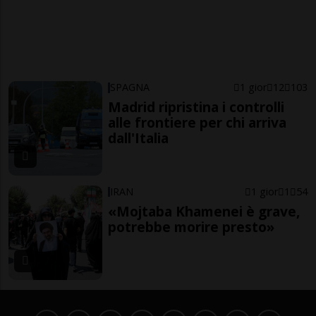
SPAGNA
1 gior
12
103
Madrid ripristina i controlli
alle frontiere per chi arriva
dall'Italia
IRAN
1 gior
1
54
«Mojtaba Khamenei è grave,
potrebbe morire presto»