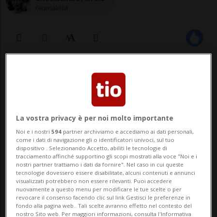
Giornalista
12 apr 2021 - 13:18
Aggiornamento 14:01
Intanto Lipari fa da sè, e oggi apre la
La vostra privacy è per noi molto importante
vaccinazione a tutta la popolazione
Noi e i nostri
594
partner archiviamo e accediamo ai dati personali,
maggiorenne.
come i dati di navigazione gli o identificatori univoci, sul tuo
dispositivo . Selezionando Accetto, abiliti le tecnologie di
tracciamento affinché supportino gli scopi mostrati alla voce "Noi e i
nostri partner trattiamo i dati da fornire". Nel caso in cui queste
CAPRI - Mario Draghi è stato categorico: la
tecnologie dovessero essere disabilitate, alcuni contenuti e annunci
visualizzati potrebbero non essere rilevanti. Puoi accedere
stagione turistica potrebbe già partire da
nuovamente a questo menu per modificare le tue scelte o per
revocare il consenso facendo clic sul link Gestisci le preferenze in
giugno, o anche prima, dipende
fondo alla pagina web.. Tali scelte avranno effetto nel contesto del
nostro Sito web. Per maggiori informazioni, consulta l'Informativa