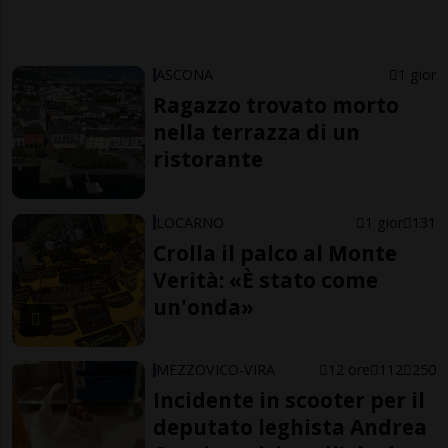
ASCONA
1 gior
Ragazzo trovato morto
nella terrazza di un
ristorante
LOCARNO
1 gior
131
Crolla il palco al Monte
Verità: «È stato come
un'onda»
MEZZOVICO-VIRA
12 ore
112
250
Incidente in scooter per il
deputato leghista Andrea