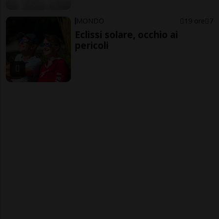
MONDO
19 ore
7
Eclissi solare, occhio ai
pericoli