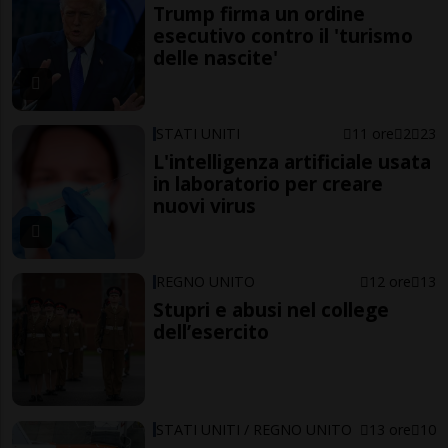
Trump firma un ordine
esecutivo contro il 'turismo
delle nascite'
STATI UNITI
11 ore
2
23
L'intelligenza artificiale usata
in laboratorio per creare
nuovi virus
REGNO UNITO
12 ore
13
Stupri e abusi nel college
dell’esercito
STATI UNITI / REGNO UNITO
13 ore
10