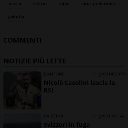
russia
vektor
virus
virus preistorici
yakutia
COMMENTI
NOTIZIE PIÙ LETTE
CANTONE
1 gior
149
379
Nicolò Casolini lascia la
RSI
SVIZZERA
1 gior
100
142
Svizzeri in fuga