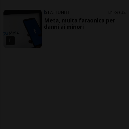
STATI UNITI
1 ora
2
Meta, multa faraonica per
danni ai minori