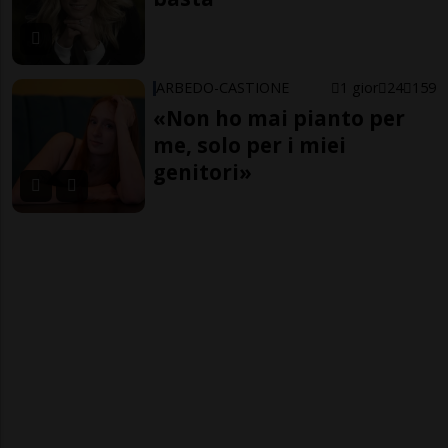
ARBEDO-CASTIONE
1 gior
24
159
«Non ho mai pianto per
me, solo per i miei
genitori»