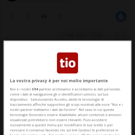
17 feb 2021 - 19:00
5
La vostra privacy è per noi molto importante
Noi e i nostri
594
partner archiviamo e accediamo ai dati personali,
come i dati di navigazione gli o identificatori univoci, sul tuo
Il progetto mira a identificare i paleo-
dispositivo . Selezionando Accetto, abiliti le tecnologie di
tracciamento affinché supportino gli scopi mostrati alla voce "Noi e i
virus e studiarne l'evoluzione
nostri partner trattiamo i dati da fornire". Nel caso in cui queste
tecnologie dovessero essere disabilitate, alcuni contenuti e annunci
visualizzati potrebbero non essere rilevanti. Puoi accedere
nuovamente a questo menu per modificare le tue scelte o per
revocare il consenso facendo clic sul link Gestisci le preferenze in
YAKUTSK - Un laboratorio russo ha
fondo alla pagina web.. Tali scelte avranno effetto nel contesto del