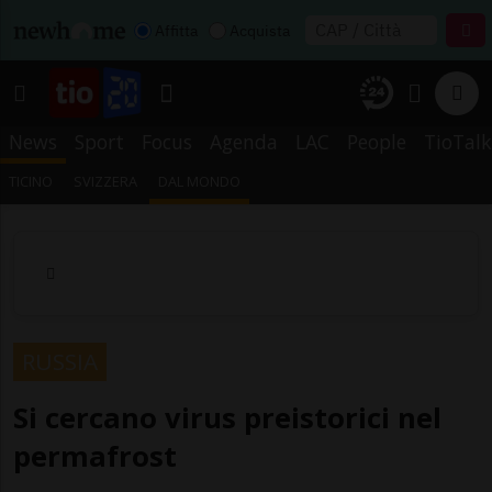
Affitta
Acquista
News
Sport
Focus
Agenda
LAC
People
TioTalk
TICINO
SVIZZERA
DAL MONDO
RUSSIA
Si cercano virus preistorici nel
permafrost