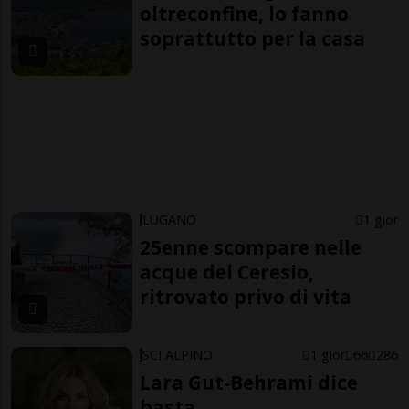
oltreconfine, lo fanno
soprattutto per la casa
LUGANO
1 gior
25enne scompare nelle
acque del Ceresio,
ritrovato privo di vita
SCI ALPINO
1 gior
66
286
Lara Gut-Behrami dice
basta