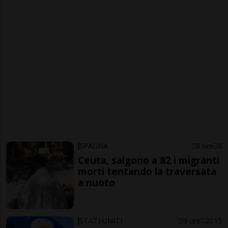
SPAGNA
8 ore
8
Ceuta, salgono a 82 i migranti
morti tentando la traversata
a nuoto
STATI UNITI
9 ore
2
15