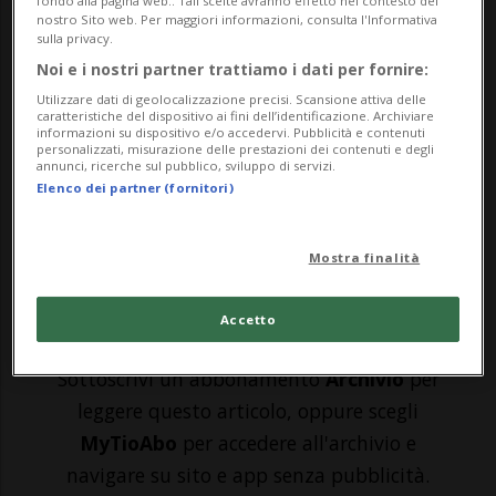
nostro Sito web. Per maggiori informazioni, consulta l'Informativa
annunciato il lancio di un progetto di
sulla privacy.
ricerca sui virus preistorici, che verranno
Noi e i nostri partner trattiamo i dati per fornire:
analizzati studiando resti e carcasse di
Utilizzare dati di geolocalizzazione precisi. Scansione attiva delle
caratteristiche del dispositivo ai fini dell’identificazione. Archiviare
informazioni su dispositivo e/o accedervi. Pubblicità e contenuti
animali recuperati dal permafrost. Si
personalizzati, misurazione delle prestazioni dei contenuti e degli
annunci, ricerche sul pubblico, sviluppo di servizi.
tratta del laboratorio Vektor, con sede in
Elenco dei partner (fornitori)
Siberia, ch...
Mostra finalità
🔐 Sblocca il nostro archivio
Accetto
esclusivo!
Sottoscrivi un abbonamento
Archivio
per
leggere questo articolo, oppure scegli
MyTioAbo
per accedere all'archivio e
navigare su sito e app senza pubblicità.