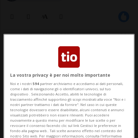
16 apr 2022 - 12:00
Aggiornamento 13:04
Giù per le gole di Linescio, in Val
Rovana. Ma quella che doveva essere
La vostra privacy è per noi molto importante
un'esperienza adrenalinica si è
Noi e i nostri
594
partner archiviamo e accediamo ai dati personali,
trasformata in un incubo.
come i dati di navigazione gli o identificatori univoci, sul tuo
dispositivo . Selezionando Accetto, abiliti le tecnologie di
tracciamento affinché supportino gli scopi mostrati alla voce "Noi e i
nostri partner trattiamo i dati da fornire". Nel caso in cui queste
LINESCIO - È successo nel tardo
tecnologie dovessero essere disabilitate, alcuni contenuti e annunci
visualizzati potrebbero non essere rilevanti. Puoi accedere
pomeriggio di venerdì. Due canyonisti si
nuovamente a questo menu per modificare le tue scelte o per
revocare il consenso facendo clic sul link Gestisci le preferenze in
erano recati in Val Rovana (Valle Maggia)
fondo alla pagina web.. Tali scelte avranno effetto nel contesto del
nostro Sito web. Per maggiori informazioni, consulta l'Informativa