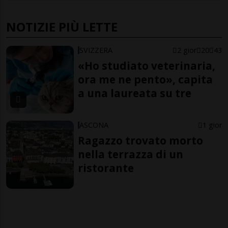
NOTIZIE PIÙ LETTE
SVIZZERA
2 gior
20
43
«Ho studiato veterinaria,
ora me ne pento», capita
a una laureata su tre
ASCONA
1 gior
Ragazzo trovato morto
nella terrazza di un
ristorante