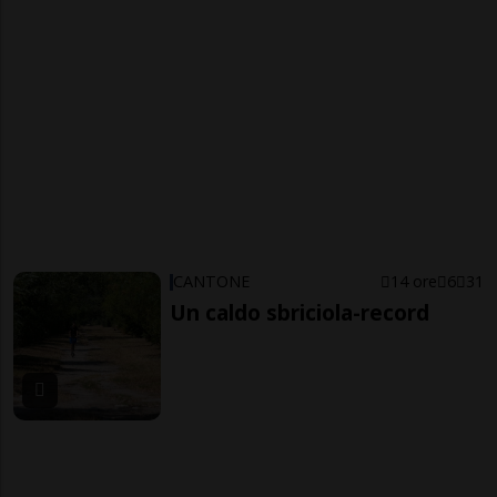
CANTONE
14 ore
6
31
Un caldo sbriciola-record