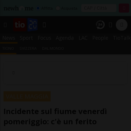
Affitta
Acquista
News
Sport
Focus
Agenda
LAC
People
TioTalk
TICINO
SVIZZERA
DAL MONDO
VALLE MAGGIA
Incidente sul fiume venerdì
pomeriggio: c'è un ferito