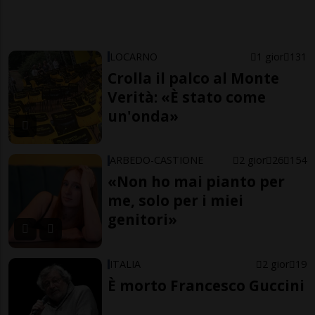
LOCARNO
1 gior
131
Crolla il palco al Monte
Verità: «È stato come
un'onda»
ARBEDO-CASTIONE
2 gior
26
154
«Non ho mai pianto per
me, solo per i miei
genitori»
ITALIA
2 gior
19
È morto Francesco Guccini