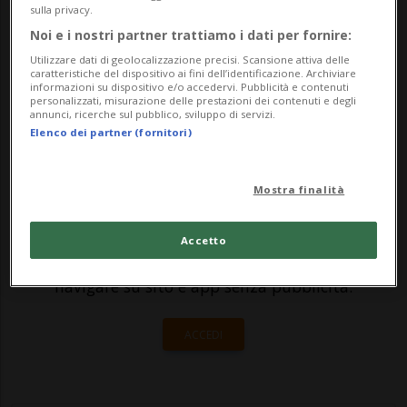
per un'escursione sul fiume. L'intenzione
sulla privacy.
Noi e i nostri partner trattiamo i dati per fornire:
era quella di scendere attraverso le gole di
Utilizzare dati di geolocalizzazione precisi. Scansione attiva delle
Linescio, note per essere particol...
caratteristiche del dispositivo ai fini dell’identificazione. Archiviare
informazioni su dispositivo e/o accedervi. Pubblicità e contenuti
personalizzati, misurazione delle prestazioni dei contenuti e degli
annunci, ricerche sul pubblico, sviluppo di servizi.
🔐 Sblocca il nostro archivio
Elenco dei partner (fornitori)
esclusivo!
Mostra finalità
Sottoscrivi un abbonamento
Archivio
per
leggere questo articolo, oppure scegli
Accetto
MyTioAbo
per accedere all'archivio e
navigare su sito e app senza pubblicità.
ACCEDI