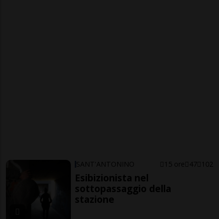
SANT'ANTONINO
15 ore
47
102
Esibizionista nel
sottopassaggio della
stazione