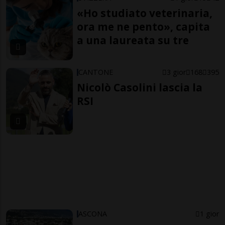
«Ho studiato veterinaria,
ora me ne pento», capita
a una laureata su tre
CANTONE
3 gior
168
395
Nicolò Casolini lascia la
RSI
ASCONA
1 gior