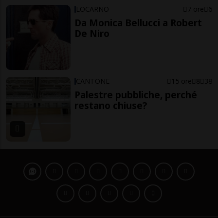
LOCARNO
7 ore
6
Da Monica Bellucci a Robert
De Niro
CANTONE
15 ore
8
38
Palestre pubbliche, perché
restano chiuse?