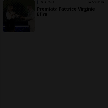
LOCARNO
4 ore
1
6
Premiata l'attrice Virginie
Efira