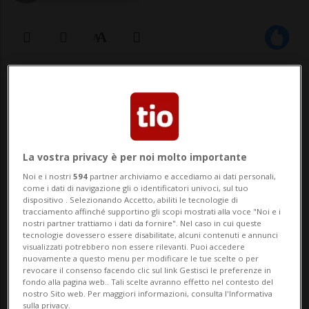
19 apr 2021 - 14:19
NOVAZZANO - Una denuncia e il divieto di
circolazione in Svizzera: sono i
La vostra privacy è per noi molto importante
provvedimenti adottati nei confronti di un
Noi e i nostri
594
partner archiviamo e accediamo ai dati personali,
come i dati di navigazione gli o identificatori univoci, sul tuo
motociclista che venerdì 16 aprile a
dispositivo . Selezionando Accetto, abiliti le tecnologie di
tracciamento affinché supportino gli scopi mostrati alla voce "Noi e i
Novazzano è stato pizzicato a 105
nostri partner trattiamo i dati da fornire". Nel caso in cui queste
tecnologie dovessero essere disabilitate, alcuni contenuti e annunci
chilometri orari sui cinquanta. L'uomo - un
visualizzati potrebbero non essere rilevanti. Puoi accedere
nuovamente a questo menu per modificare le tue scelte o per
quar...
revocare il consenso facendo clic sul link Gestisci le preferenze in
fondo alla pagina web.. Tali scelte avranno effetto nel contesto del
nostro Sito web. Per maggiori informazioni, consulta l'Informativa
sulla privacy.