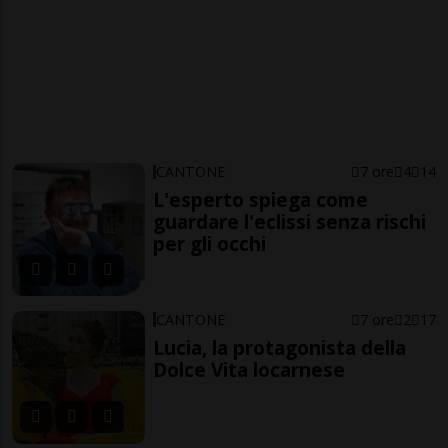
CANTONE
7 ore
4
14
L'esperto spiega come
guardare l'eclissi senza rischi
per gli occhi
CANTONE
7 ore
2
17
Lucia, la protagonista della
Dolce Vita locarnese