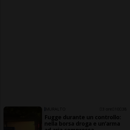
MURALTO
3 ore
10
38
Fugge durante un controllo:
nella borsa droga e un’arma
ad aria compressa