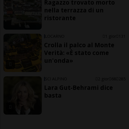
Ragazzo trovato morto
nella terrazza di un
ristorante
LOCARNO
1 gior
131
Crolla il palco al Monte
Verità: «È stato come
un'onda»
SCI ALPINO
2 gior
68
285
Lara Gut-Behrami dice
basta