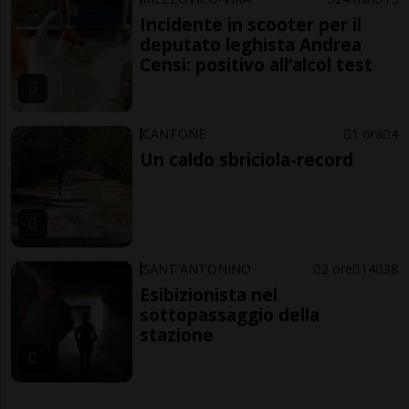
Incidente in scooter per il
deputato leghista Andrea
Censi: positivo all’alcol test
CANTONE
1 ora
4
Un caldo sbriciola-record
SANT'ANTONINO
2 ore
14
38
Esibizionista nel
sottopassaggio della
stazione