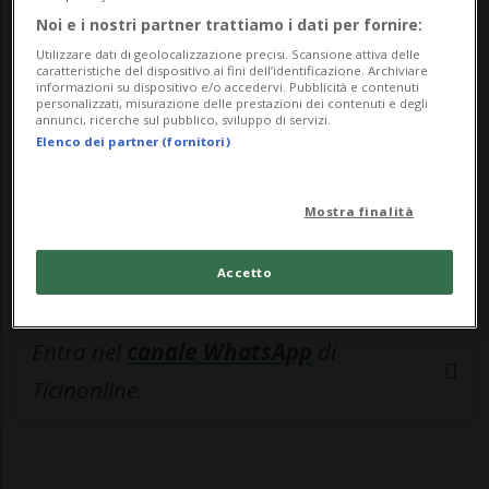
🔐 Sblocca il nostro archivio
Noi e i nostri partner trattiamo i dati per fornire:
esclusivo!
Utilizzare dati di geolocalizzazione precisi. Scansione attiva delle
caratteristiche del dispositivo ai fini dell’identificazione. Archiviare
Sottoscrivi un abbonamento
Archivio
per
informazioni su dispositivo e/o accedervi. Pubblicità e contenuti
personalizzati, misurazione delle prestazioni dei contenuti e degli
leggere questo articolo, oppure scegli
annunci, ricerche sul pubblico, sviluppo di servizi.
Elenco dei partner (fornitori)
MyTioAbo
per accedere all'archivio e
navigare su sito e app senza pubblicità.
Mostra finalità
ACCEDI
Accetto
Entra nel
canale WhatsApp
di
Ticinonline.