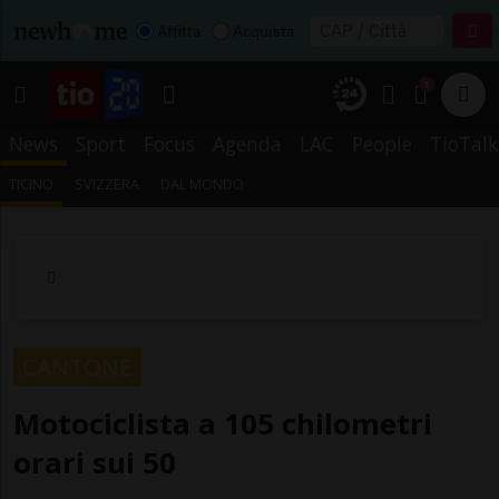
Affitta
Acquista
1
News
Sport
Focus
Agenda
LAC
People
TioTalk
TICINO
SVIZZERA
DAL MONDO
CANTONE
Motociclista a 105 chilometri
orari sui 50