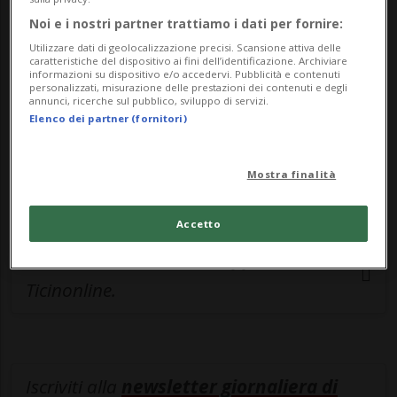
esclusivo!
Noi e i nostri partner trattiamo i dati per fornire:
Sottoscrivi un abbonamento
Archivio
per
Utilizzare dati di geolocalizzazione precisi. Scansione attiva delle
caratteristiche del dispositivo ai fini dell’identificazione. Archiviare
leggere questo articolo, oppure scegli
informazioni su dispositivo e/o accedervi. Pubblicità e contenuti
personalizzati, misurazione delle prestazioni dei contenuti e degli
MyTioAbo
per accedere all'archivio e
annunci, ricerche sul pubblico, sviluppo di servizi.
navigare su sito e app senza pubblicità.
Elenco dei partner (fornitori)
ACCEDI
Mostra finalità
Accetto
Entra nel
canale WhatsApp
di
Ticinonline.
Iscriviti alla
newsletter giornaliera di