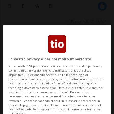
09 mar 2022 - 16:52
BELLINZONA - Il Consiglio di Stato ha
deciso di effettuare una donazione di
350'000 franchi alla Catena della
La vostra privacy è per noi molto importante
Solidarietà, in occasione della giornata
Noi e i nostri
594
partner archiviamo e accediamo ai dati personali,
come i dati di navigazione gli o identificatori univoci, sul tuo
speciale indetta per raccogliere fondi
dispositivo . Selezionando Accetto, abiliti le tecnologie di
tracciamento affinché supportino gli scopi mostrati alla voce "Noi e i
destinati alla popolazione colpita dalla
nostri partner trattiamo i dati da fornire". Nel caso in cui queste
tecnologie dovessero essere disabilitate, alcuni contenuti e annunci
guerra in Uc...
visualizzati potrebbero non essere rilevanti. Puoi accedere
nuovamente a questo menu per modificare le tue scelte o per
revocare il consenso facendo clic sul link Gestisci le preferenze in
fondo alla pagina web.. Tali scelte avranno effetto nel contesto del
🔐 Sblocca il nostro archivio
nostro Sito web. Per maggiori informazioni, consulta l'Informativa
sulla privacy.