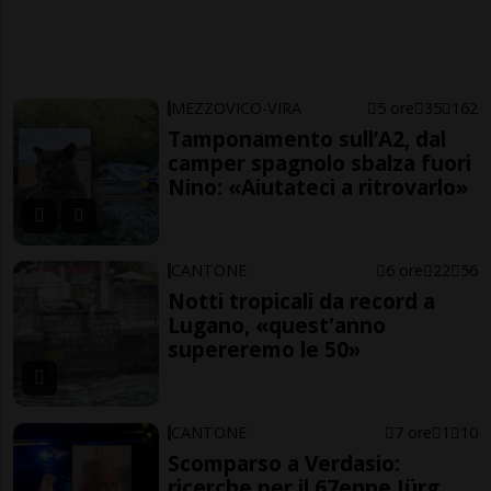
MEZZOVICO-VIRA
5 ore
35
162
Tamponamento sull’A2, dal
camper spagnolo sbalza fuori
Nino: «Aiutateci a ritrovarlo»
CANTONE
6 ore
22
56
Notti tropicali da record a
Lugano, «quest'anno
supereremo le 50»
CANTONE
7 ore
1
10
Scomparso a Verdasio:
ricerche per il 67enne Jürg