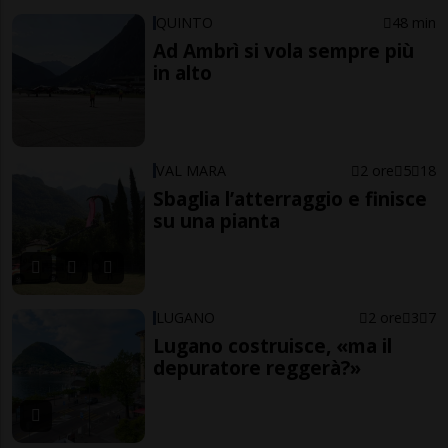
QUINTO
48 min
Ad Ambrì si vola sempre più
in alto
VAL MARA
2 ore
5
18
Sbaglia l’atterraggio e finisce
su una pianta
LUGANO
2 ore
3
7
Lugano costruisce, «ma il
depuratore reggerà?»