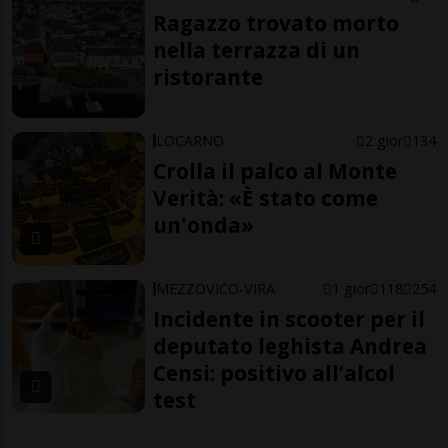
Ragazzo trovato morto
nella terrazza di un
ristorante
LOCARNO
2 gior
134
Crolla il palco al Monte
Verità: «È stato come
un'onda»
MEZZOVICO-VIRA
1 gior
118
254
Incidente in scooter per il
deputato leghista Andrea
Censi: positivo all’alcol
test