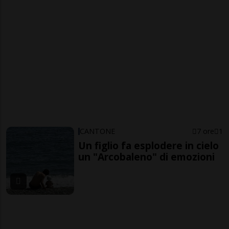
CANTONE
7 ore
1
Un figlio fa esplodere in cielo
un "Arcobaleno" di emozioni