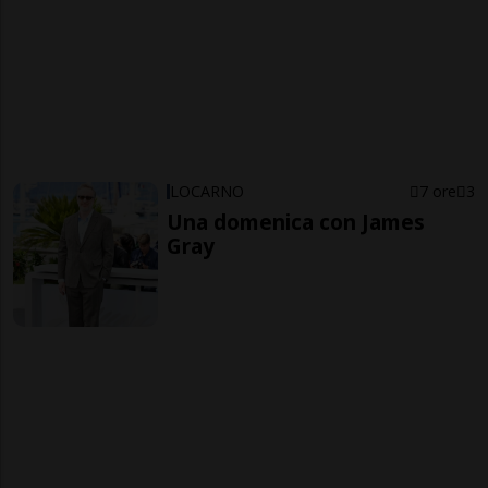
LOCARNO
7 ore
3
Una domenica con James
Gray