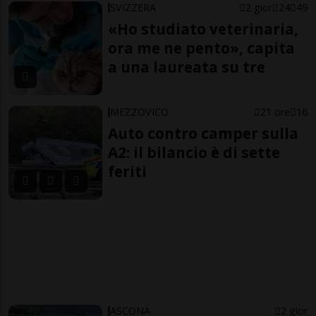
SVIZZERA
2 gior
24
49
«Ho studiato veterinaria,
ora me ne pento», capita
a una laureata su tre
MEZZOVICO
21 ore
16
Auto contro camper sulla
A2: il bilancio è di sette
feriti
ASCONA
2 gior