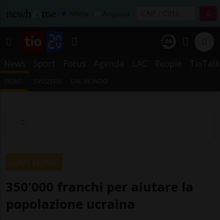
Affitta
Acquista
News
Sport
Focus
Agenda
LAC
People
TioTalk
TICINO
SVIZZERA
DAL MONDO
CANTONE
350'000 franchi per aiutare la
popolazione ucraina