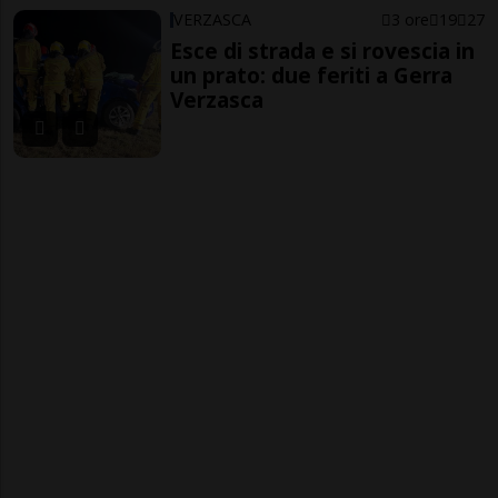
VERZASCA
3 ore
19
27
Esce di strada e si rovescia in
un prato: due feriti a Gerra
Verzasca