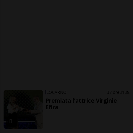
LOCARNO
7 ore
1
8
Premiata l'attrice Virginie
Efira