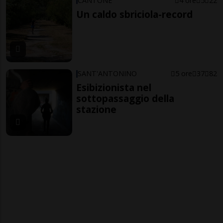
CANTONE
4 ore
5
22
Un caldo sbriciola-record
SANT'ANTONINO
5 ore
37
82
Esibizionista nel
sottopassaggio della
stazione