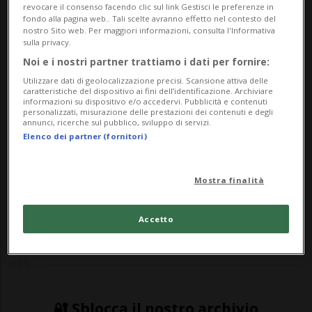
la giovane ha una vena musicale:
revocare il consenso facendo clic sul link Gestisci le preferenze in
fondo alla pagina web.. Tali scelte avranno effetto nel contesto del
"Shards of Panic" è il suo brano di
nostro Sito web. Per maggiori informazioni, consulta l'Informativa
esordio che lancia un messaggio di
sulla privacy.
Noi e i nostri partner trattiamo i dati per fornire:
forza.
Utilizzare dati di geolocalizzazione precisi. Scansione attiva delle
caratteristiche del dispositivo ai fini dell’identificazione. Archiviare
informazioni su dispositivo e/o accedervi. Pubblicità e contenuti
personalizzati, misurazione delle prestazioni dei contenuti e degli
LUGANO - Alle elementari e alle medie la
annunci, ricerche sul pubblico, sviluppo di servizi.
Elenco dei partner (fornitori)
sfottevano. Per il fatto di essere in
sovrappeso. Shelly Chaaban è una ragazza
Mostra finalità
che sa cosa significhi la parola bullismo.
Oggi a 23 anni, aspira a diventare
Accetto
soccorritrice in ambulanza, e sostiene di
ess...
🔐 Sblocca il nostro archivio