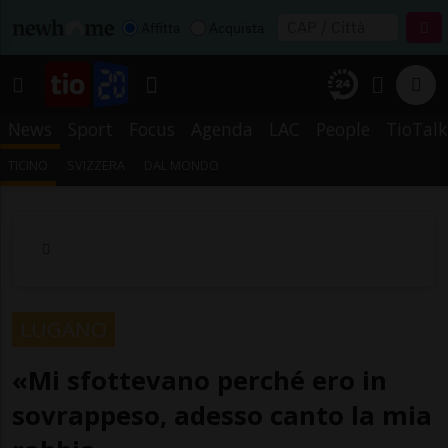
Affitta
Acquista
News
Sport
Focus
Agenda
LAC
People
TioTalk
TICINO
SVIZZERA
DAL MONDO
LUGANO
«Mi sfottevano perché ero in
sovrappeso, adesso canto la mia