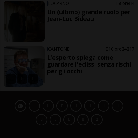
LOCARNO
8 ore
4
Un (ultimo) grande ruolo per
Jean-Luc Bideau
CANTONE
10 ore
4
17
L'esperto spiega come
guardare l'eclissi senza rischi
per gli occhi