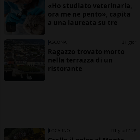
«Ho studiato veterinaria,
ora me ne pento», capita
a una laureata su tre
ASCONA
1 gior
Ragazzo trovato morto
nella terrazza di un
ristorante
LOCARNO
1 gior
128
Crolla il palco al Monte