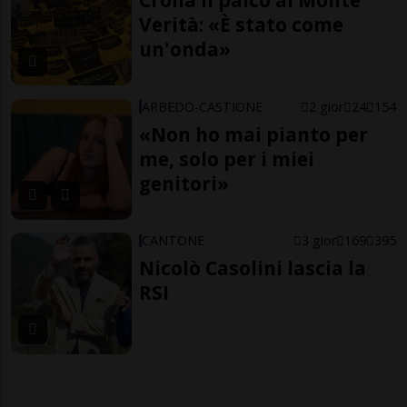
Verità: «È stato come
un'onda»
ARBEDO-CASTIONE
2 gior
24
154
«Non ho mai pianto per
me, solo per i miei
genitori»
CANTONE
3 gior
169
395
Nicolò Casolini lascia la
RSI