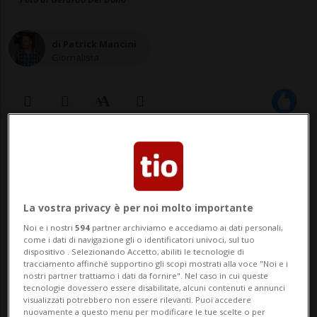
di Patrick Mancini
Giornalista
22 ott 2021 - 06:01
Aggiornamento 15:15
La vostra privacy è per noi molto importante
Noi e i nostri
594
partner archiviamo e accediamo ai dati personali,
come i dati di navigazione gli o identificatori univoci, sul tuo
dispositivo . Selezionando Accetto, abiliti le tecnologie di
tracciamento affinché supportino gli scopi mostrati alla voce "Noi e i
nostri partner trattiamo i dati da fornire". Nel caso in cui queste
tecnologie dovessero essere disabilitate, alcuni contenuti e annunci
Aspirante soccorritrice in ambulanza,
visualizzati potrebbero non essere rilevanti. Puoi accedere
nuovamente a questo menu per modificare le tue scelte o per