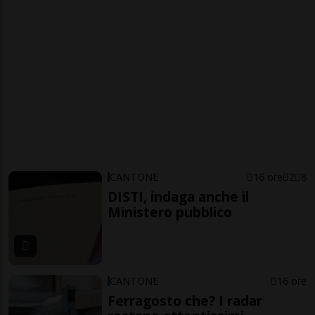
CANTONE
16 ore
2
8
DISTI, indaga anche il
Ministero pubblico
CANTONE
16 ore
Ferragosto che? I radar