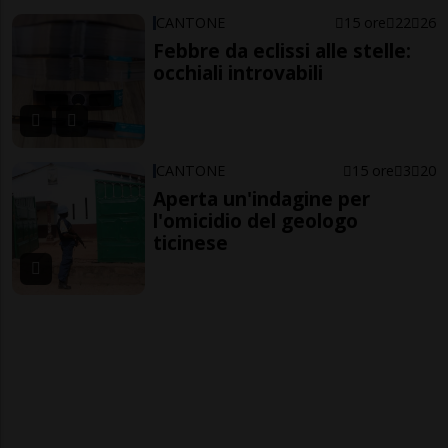
CANTONE
15 ore
22
26
Febbre da eclissi alle stelle:
occhiali introvabili
CANTONE
15 ore
3
20
Aperta un'indagine per
l'omicidio del geologo
ticinese