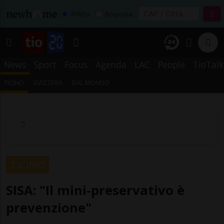
Affitta
Acquista
News
Sport
Focus
Agenda
LAC
People
TioTalk
TICINO
SVIZZERA
DAL MONDO
TICINO
SISA: "Il mini-preservativo è
prevenzione"