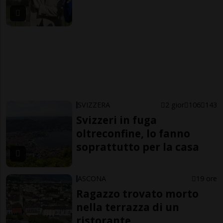
SVIZZERA
2 gior
106
143
Svizzeri in fuga
oltreconfine, lo fanno
soprattutto per la casa
ASCONA
19 ore
Ragazzo trovato morto
nella terrazza di un
ristorante