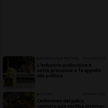
LOCARNO FILM FESTIVAL
14 ore
7
34
L'industria audiovisiva è
sotto pressione e fa appello
alla politica
ASCONA
14 ore
1
38
Cedimento del palco,
«avviata una verifica interna»