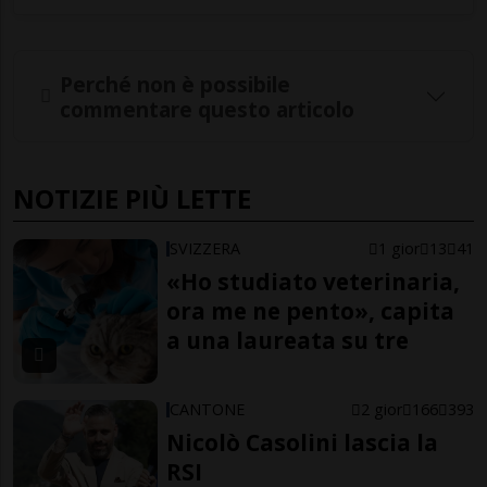
Perché non è possibile
commentare questo articolo
NOTIZIE PIÙ LETTE
SVIZZERA
1 gior
13
41
«Ho studiato veterinaria,
ora me ne pento», capita
a una laureata su tre
CANTONE
2 gior
166
393
Nicolò Casolini lascia la
RSI