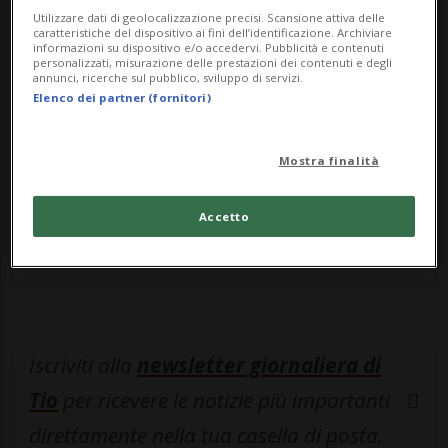
leggere questo articolo, oppure scegli
Utilizzare dati di geolocalizzazione precisi. Scansione attiva delle
caratteristiche del dispositivo ai fini dell’identificazione. Archiviare
MyTioAbo
per accedere all'archivio e
informazioni su dispositivo e/o accedervi. Pubblicità e contenuti
navigare su sito e app senza pubblicità.
personalizzati, misurazione delle prestazioni dei contenuti e degli
annunci, ricerche sul pubblico, sviluppo di servizi.
Elenco dei partner (fornitori)
ACCEDI
Mostra finalità
Entra nel
canale WhatsApp
di
Accetto
Ticinonline.
Iscriviti alla
newsletter giornaliera di
Tio
per ricevere le notizie più importanti
direttamente nella tua casella di posta.