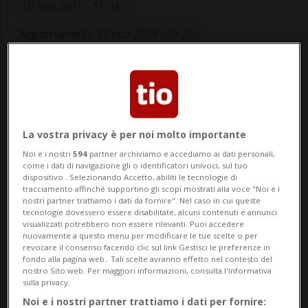
10 mar 2010 - 11:03
Aggiornamento 19 nov 2014 - 06:20
BELLINZONA - Il Sindacato Indipendente
degli Studenti e Apprendisti (SISA) si è
schierato in favore della decisione
La vostra privacy è per noi molto importante
dell’organizzazione “Aiuto AIDS” di
Noi e i nostri
594
partner archiviamo e accediamo ai dati personali,
come i dati di navigazione gli o identificatori univoci, sul tuo
diffondere preservativi di dimensioni
dispositivo . Selezionando Accetto, abiliti le tecnologie di
tracciamento affinché supportino gli scopi mostrati alla voce "Noi e i
ridotte, adatti anche per raga...
nostri partner trattiamo i dati da fornire". Nel caso in cui queste
tecnologie dovessero essere disabilitate, alcuni contenuti e annunci
visualizzati potrebbero non essere rilevanti. Puoi accedere
nuovamente a questo menu per modificare le tue scelte o per
🔐 Sblocca il nostro archivio
revocare il consenso facendo clic sul link Gestisci le preferenze in
fondo alla pagina web.. Tali scelte avranno effetto nel contesto del
esclusivo!
nostro Sito web. Per maggiori informazioni, consulta l'Informativa
sulla privacy.
Sottoscrivi un abbonamento
Archivio
per
Noi e i nostri partner trattiamo i dati per fornire: