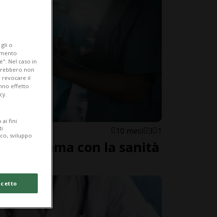
gli o
iamento
e". Nel caso in
potrebbero non
 revocare il
anno effetto
cy.
ai fini
ti
10 mesi
3
1
ico, sviluppo
un problema con la sanità
cetto