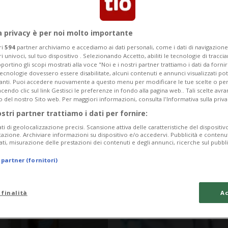
a privacy è per noi molto importante
ri
594
partner archiviamo e accediamo ai dati personali, come i dati di navigazione 
ri univoci, sul tuo dispositivo . Selezionando Accetto, abiliti le tecnologie di tracc
portino gli scopi mostrati alla voce "Noi e i nostri partner trattiamo i dati da fornir
tecnologie dovessero essere disabilitate, alcuni contenuti e annunci visualizzati 
vanti. Puoi accedere nuovamente a questo menu per modificare le tue scelte o per
endo clic sul link Gestisci le preferenze in fondo alla pagina web.. Tali scelte avr
o del nostro Sito web. Per maggiori informazioni, consulta l'Informativa sulla priva
ostri partner trattiamo i dati per fornire:
ati di geolocalizzazione precisi. Scansione attiva delle caratteristiche del dispositivo 
icazione. Archiviare informazioni su dispositivo e/o accedervi. Pubblicità e contenu
6 mesi
12
SVIZZERA
ati, misurazione delle prestazioni dei contenuti e degli annunci, ricerche sul pubbl
ni al mese»:
La Svizzera ha 
 partner (fornitori)
rere a prestiti
digitale
 finalità
Ac