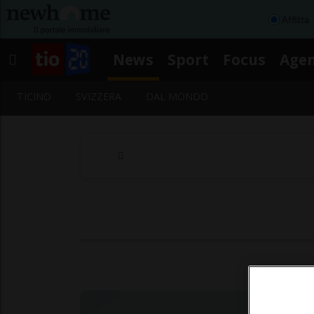
Affitta
News
Sport
Focus
Age
TICINO
SVIZZERA
DAL MONDO