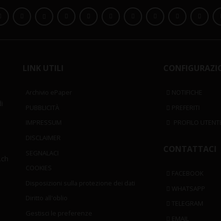
LINK UTILI
CONFIGURAZI
Archivio ePaper
NOTIFICHE
i
PUBBLICITÀ
PREFERITI
IMPRESSUM
PROFILO UTENT
DISCLAIMER
CONTATTACI
SEGNALACI
.ch
COOKIES
FACEBOOK
Disposizioni sulla protezione dei dati
WHATSAPP
Diritto all'oblio
TELEGRAM
Gestisci le preferenze
EMAIL