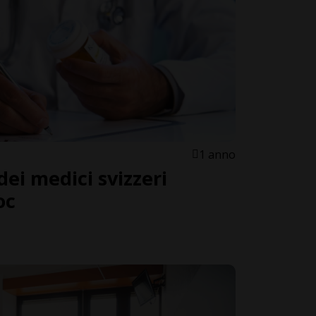
1 anno
ei medici svizzeri
oc