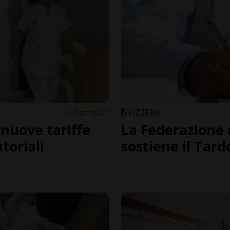
1 anno
1
SVIZZERA
 nuove tariffe
La Federazione d
toriali
sostiene il Tard