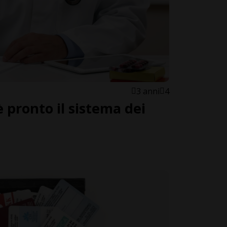
3 anni
4
è pronto il sistema dei