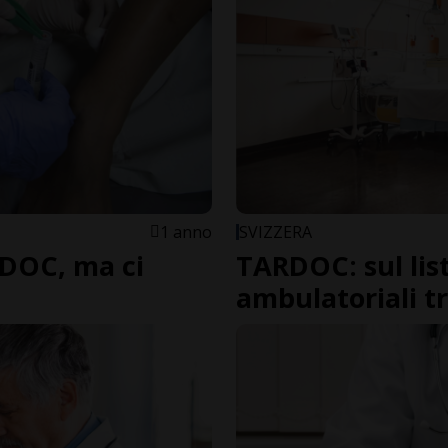
1 anno
SVIZZERA
RDOC, ma ci
TARDOC: sul list
ambulatoriali t