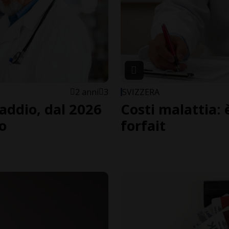
2 anni
3
SVIZZERA
addio, dal 2026
Costi malattia: 
io
forfait