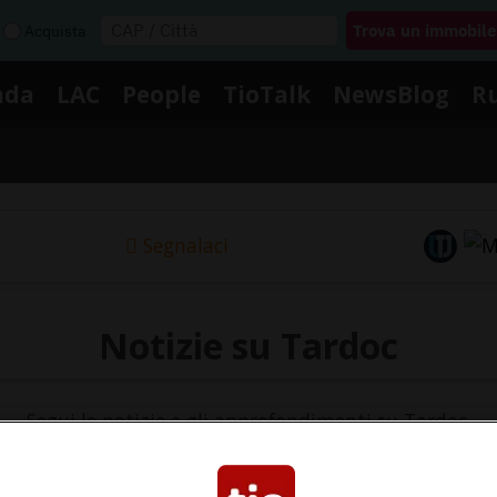
Acquista
nda
LAC
People
TioTalk
NewsBlog
R
Segnalaci
Notizie su Tardoc
Segui le notizie e gli approfondimenti su Tardoc.