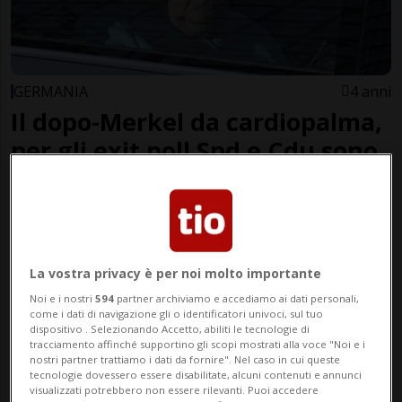
GERMANIA
4 anni
Il dopo-Merkel da cardiopalma,
per gli exit poll Spd e Cdu sono
a pari merito
La vostra privacy è per noi molto importante
Noi e i nostri
594
partner archiviamo e accediamo ai dati personali,
come i dati di navigazione gli o identificatori univoci, sul tuo
dispositivo . Selezionando Accetto, abiliti le tecnologie di
tracciamento affinché supportino gli scopi mostrati alla voce "Noi e i
nostri partner trattiamo i dati da fornire". Nel caso in cui queste
tecnologie dovessero essere disabilitate, alcuni contenuti e annunci
visualizzati potrebbero non essere rilevanti. Puoi accedere