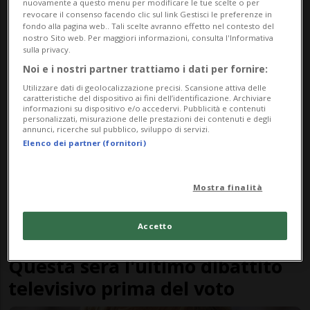
nuovamente a questo menu per modificare le tue scelte o per
GERMANIA
4 anni
revocare il consenso facendo clic sul link Gestisci le preferenze in
fondo alla pagina web.. Tali scelte avranno effetto nel contesto del
Oggi in Germania si decide il
nostro Sito web. Per maggiori informazioni, consulta l'Informativa
sulla privacy.
volto del dopo-Merkel
Noi e i nostri partner trattiamo i dati per fornire:
Utilizzare dati di geolocalizzazione precisi. Scansione attiva delle
caratteristiche del dispositivo ai fini dell’identificazione. Archiviare
informazioni su dispositivo e/o accedervi. Pubblicità e contenuti
personalizzati, misurazione delle prestazioni dei contenuti e degli
annunci, ricerche sul pubblico, sviluppo di servizi.
Elenco dei partner (fornitori)
Mostra finalità
Accetto
GERMANIA
4 anni
Questa sera l'ultimo dibattito
televisivo prima del voto