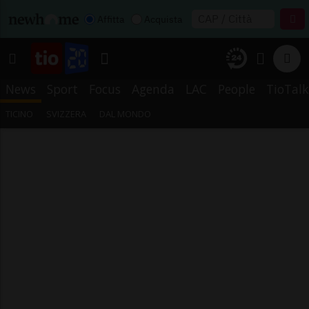
Affitta
Acquista
News
Sport
Focus
Agenda
LAC
People
TioTalk
TICINO
SVIZZERA
DAL MONDO