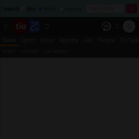
Affitta
Acquista
News
Sport
Focus
Agenda
LAC
People
TioTalk
TICINO
SVIZZERA
DAL MONDO