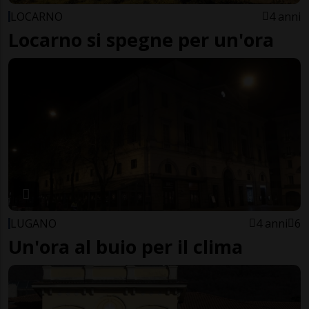
LOCARNO
4 anni
Locarno si spegne per un'ora
LUGANO
4 anni
6
Un'ora al buio per il clima