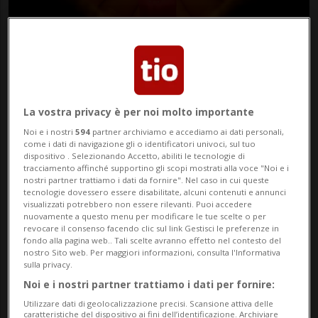
CANTONE / SVIZZERA
1 anno
15
Un'ora a luci spente... per il
La vostra privacy è per noi molto importante
pianeta
Noi e i nostri
594
partner archiviamo e accediamo ai dati personali,
come i dati di navigazione gli o identificatori univoci, sul tuo
dispositivo . Selezionando Accetto, abiliti le tecnologie di
tracciamento affinché supportino gli scopi mostrati alla voce "Noi e i
nostri partner trattiamo i dati da fornire". Nel caso in cui queste
tecnologie dovessero essere disabilitate, alcuni contenuti e annunci
visualizzati potrebbero non essere rilevanti. Puoi accedere
nuovamente a questo menu per modificare le tue scelte o per
revocare il consenso facendo clic sul link Gestisci le preferenze in
fondo alla pagina web.. Tali scelte avranno effetto nel contesto del
nostro Sito web. Per maggiori informazioni, consulta l'Informativa
sulla privacy.
Noi e i nostri partner trattiamo i dati per fornire:
Utilizzare dati di geolocalizzazione precisi. Scansione attiva delle
CHIASSO
1 anno
1
caratteristiche del dispositivo ai fini dell’identificazione. Archiviare