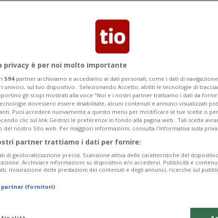
a privacy è per noi molto importante
ri
594
partner archiviamo e accediamo ai dati personali, come i dati di navigazione 
ri univoci, sul tuo dispositivo . Selezionando Accetto, abiliti le tecnologie di tracc
portino gli scopi mostrati alla voce "Noi e i nostri partner trattiamo i dati da fornir
tecnologie dovessero essere disabilitate, alcuni contenuti e annunci visualizzati 
vanti. Puoi accedere nuovamente a questo menu per modificare le tue scelte o per
endo clic sul link Gestisci le preferenze in fondo alla pagina web.. Tali scelte avr
o del nostro Sito web. Per maggiori informazioni, consulta l'Informativa sulla priva
1 anno
21
SVIZZERA
ostri partner trattiamo i dati per fornire:
 Europea, del
Europei femmini
ati di geolocalizzazione precisi. Scansione attiva delle caratteristiche del dispositivo 
sui diritti uman
icazione. Archiviare informazioni su dispositivo e/o accedervi. Pubblicità e contenu
ati, misurazione delle prestazioni dei contenuti e degli annunci, ricerche sul pubbl
 partner (fornitori)
 finalità
Ac