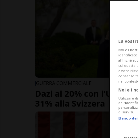
La vostr
Noi e i nost
identificato
affinché sup
cui queste 
essere rile
consenso fac
nel contest
GUERRA COMMERCIALE
Noi e i n
Dazi al 20% con l'Unione
Utilizzare d
31% alla Svizzera
dell’identif
personalizz
di servizi.
Elenco dei
Mostra