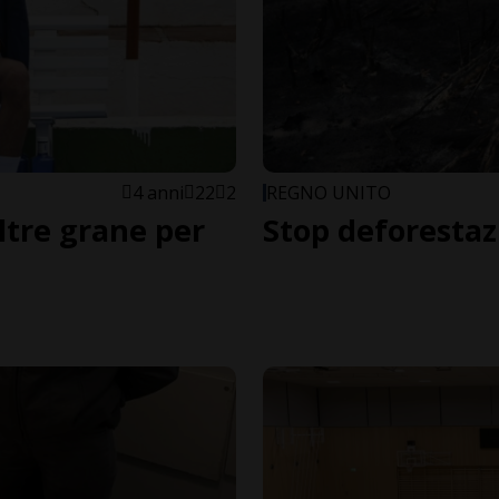
4 anni
22
2
REGNO UNITO
tre grane per
Stop deforestaz