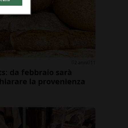
2 anni
11
ts: da febbraio sarà
chiarare la provenienza