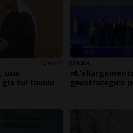
2 anni
1
SPAGNA
o, una
«L'allargament
 già sul tavolo
geostrategico p