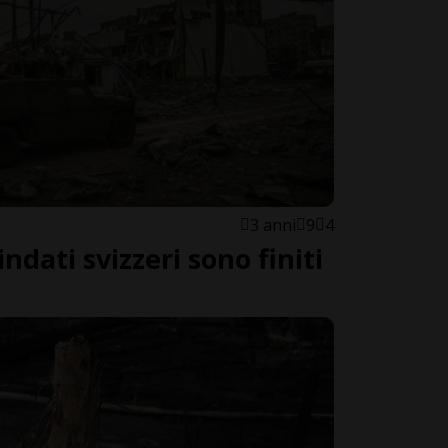
3 anni
9
4
indati svizzeri sono finiti