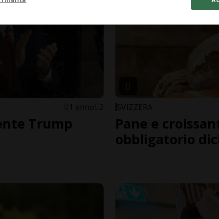
1 anno
2
SVIZZERA
mente Trump
Pane e croissan
obbligatorio di