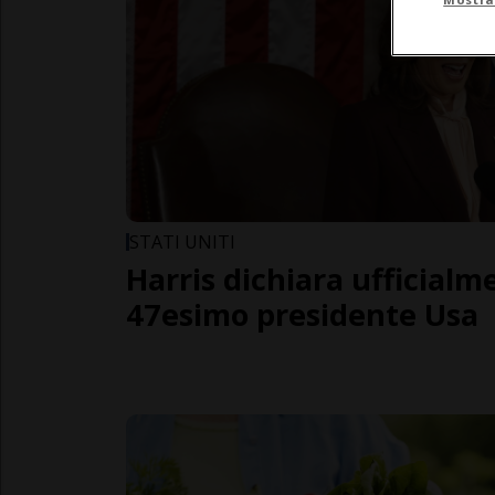
STATI UNITI
Harris dichiara ufficial
47esimo presidente Usa