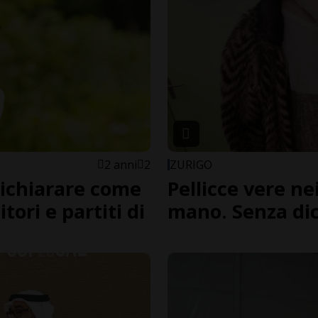
2 anni
2
ZURIGO
dichiarare come
Pellicce vere ne
tori e partiti di
mano. Senza di