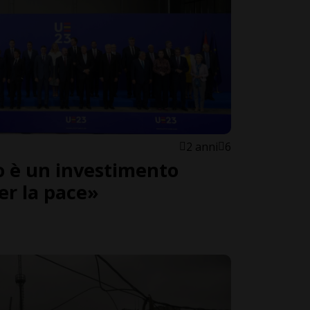
2 anni
6
o è un investimento
er la pace»