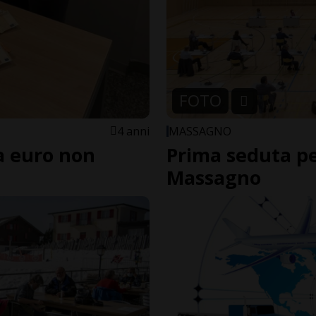
FOTO
4 anni
MASSAGNO
la euro non
Prima seduta per
Massagno