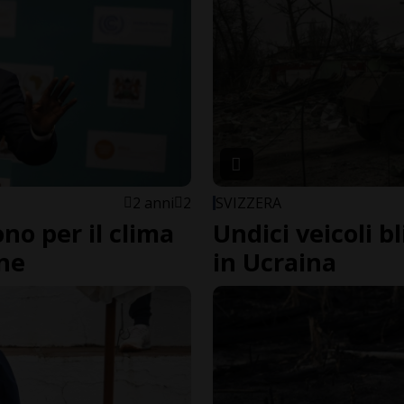
2 anni
2
SVIZZERA
ono per il clima
Undici veicoli bl
one
in Ucraina