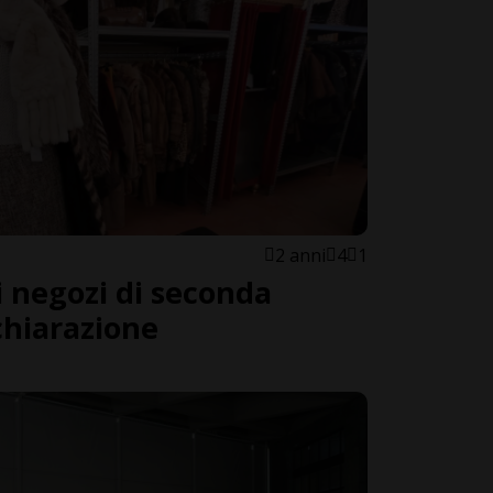
2 anni
4
1
i negozi di seconda
chiarazione