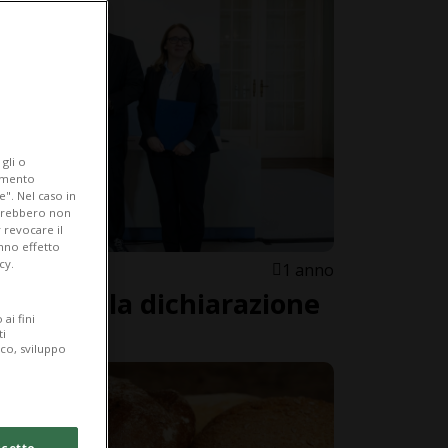
gli o
iamento
e". Nel caso in
potrebbero non
 revocare il
anno effetto
cy.
1 anno
li: ecco la dichiarazione
ai fini
i
ti
ico, sviluppo
cetto